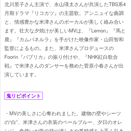
北川景子さん主演で、永山瑛太さんが共演したTBS系4
月期ドラマ『リコカツ』の主題歌。アンニュイな曲調
と、情感豊かな米津さんのボーカルが美しく絡み合い
ます。壮大な夕焼けが美しいMVは、『Lemon』『馬と
鹿』『カムパネルラ』を手がけた映像作家・山田智和
監督によるもの。また、米津さんプロデュースの
Foorin『パプリカ』の振り付けや、『NHK紅白歌合
戦』で米津さんのダンサーを務めた菅原小春さんが出
演しています。
鬼リピポイント
・MVの美しさに心奪われました。建物の壁やシーツ
の“白”、米津さんの衣装のペールブルー、夕日のオレ
ンジ、色使いが曲の持つ淋しさや孤独感を上手く引き