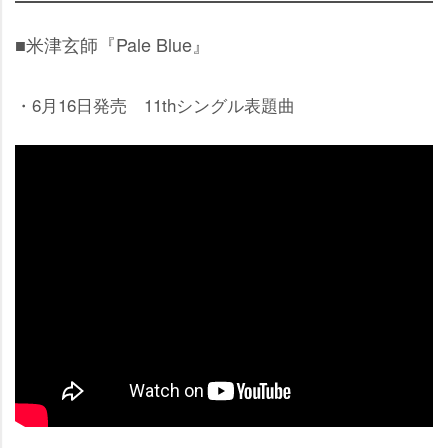
■米津玄師『Pale Blue』
・6月16日発売 11thシングル表題曲