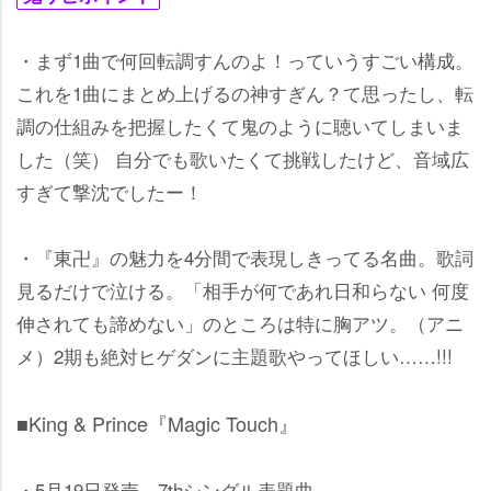
・まず1曲で何回転調すんのよ！っていうすごい構成。
これを1曲にまとめ上げるの神すぎん？て思ったし、転
調の仕組みを把握したくて鬼のように聴いてしまいま
した（笑） 自分でも歌いたくて挑戦したけど、音域広
すぎて撃沈でしたー！
・『東卍』の魅力を4分間で表現しきってる名曲。歌詞
見るだけで泣ける。「相手が何であれ日和らない 何度
伸されても諦めない」のところは特に胸アツ。（アニ
メ）2期も絶対ヒゲダンに主題歌やってほしい……!!!
■King & Prince『Magic Touch』
・5月19日発売 7thシングル表題曲