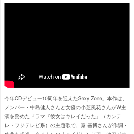
今年CDデビュー10周年を迎えたSexy Zone。本作は、
メンバー・中島健人さんと女優の小芝風花さんがW主
演を務めたドラマ『彼女はキレイだった』（カンテ
レ・フジテレビ系）の主題歌で、秦 基博さんが作詞・
作曲を担当。タイトルの「ハイドレンジア」はアジサ