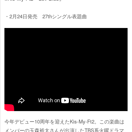
・2月24日発売 27thシングル表題曲
今年デビュー10周年を迎えたKis-My-Ft2。この楽曲は
メンバーの玉森裕太さんが出演したTBS系火曜ドラマ