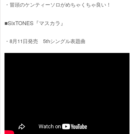
・冒頭のケンティーソロがめちゃくちゃ良い！
■SixTONES『マスカラ』
・8月11日発売 5thシングル表題曲