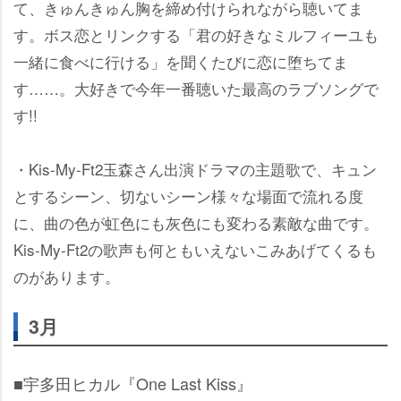
て、きゅんきゅん胸を締め付けられながら聴いてま
す。ボス恋とリンクする「君の好きなミルフィーユも
一緒に食べに行ける」を聞くたびに恋に堕ちてま
す……。大好きで今年一番聴いた最高のラブソングで
す!!
・Kis-My-Ft2玉森さん出演ドラマの主題歌で、キュン
とするシーン、切ないシーン様々な場面で流れる度
に、曲の色が虹色にも灰色にも変わる素敵な曲です。
Kis-My-Ft2の歌声も何ともいえないこみあげてくるも
のがあります。
3月
■宇多田ヒカル『One Last Kiss』