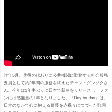
昨年5月、兵役の代わりに公共機関に勤務する社会服務
要員として約2年間の服務を終えたチャン・グンソクさ
ん。今年は3年半ぶりに日本で新曲をリリースし、ファ
ンには感無量の1年となりました。『Day by day』は、
日常のなかで心に抱える葛藤を赤裸々につづった歌詞