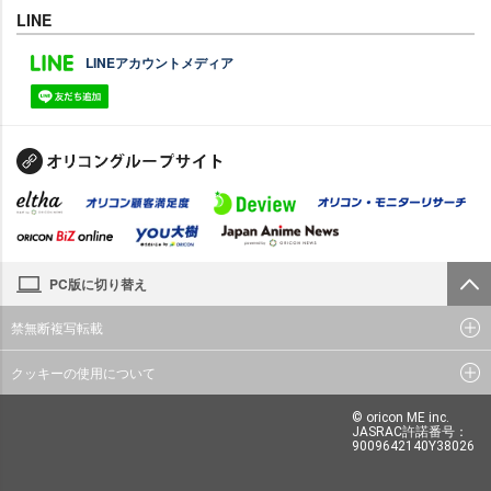
LINE
LINEアカウントメディア
PC版に切り替え
禁無断複写転載
クッキーの使用について
© oricon ME inc.
JASRAC許諾番号：
9009642140Y38026