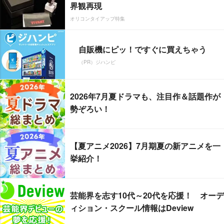
界観再現
オリコンタイアップ特集
自販機にピッ！ですぐに買えちゃう
（PR）ジハンピ
2026年7月夏ドラマも、注目作＆話題作が
勢ぞろい！
【夏アニメ2026】7月期夏の新アニメを一
挙紹介！
芸能界を志す10代～20代を応援！ オーデ
ィション・スクール情報はDeview