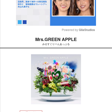
Powered by 
GliaStudios
Mrs.GREEN APPLE
M
みせすぐりーんあっぷる
u
t
e