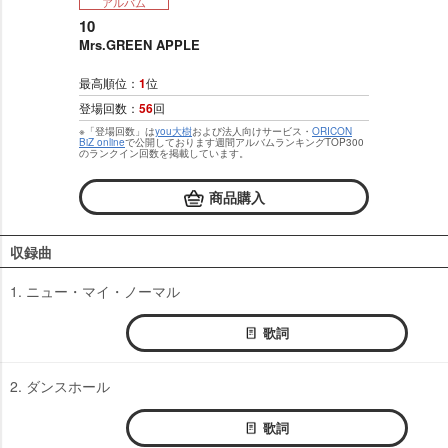
アルバム
10
Mrs.GREEN APPLE
最高順位：
1
位
登場回数：
56
回
※「登場回数」は
you大樹
および法人向けサービス・
ORICON
BiZ online
で公開しております週間アルバムランキングTOP300
のランクイン回数を掲載しています。
商品購入
収録曲
1. ニュー・マイ・ノーマル
歌詞
2. ダンスホール
歌詞