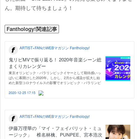
ん。期待して待ちましょう！
Fanthology!関連記事
ARTIST×FANのWEBマガジン Fanthology!
鬼リピMVで振り返る！ 2020年音楽シーン総
まくりカレンダー
東京オリンピック・パラリンピックイヤーとして期待感いっ
ぱいに幕開けした2020年。しかし、2月から感染が拡大し始
めた新型コロナウイルスの影響でオリンピック・パラリンピ
ックは来夏に延期。音楽業界も作品リリースやライブの中
止・延期が相次ぎ、深刻な打撃を受けました。 そのなかでも
2020-12-25 17:15
アーティストたちはインターネッ…
ARTIST×FANのWEBマガジン Fanthology!
伊藤万理華の「マイ・フェイバリット・ミュ
ージック」 椎名林檎、PUNPEE、宮本浩次