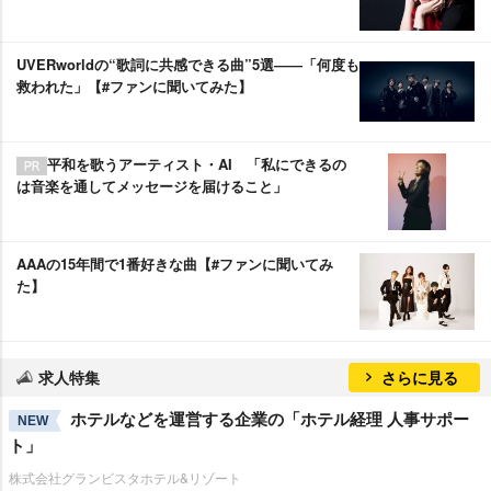
UVERworldの“歌詞に共感できる曲”5選――「何度も
救われた」【#ファンに聞いてみた】
平和を歌うアーティスト・AI 「私にできるの
は音楽を通してメッセージを届けること」
AAAの15年間で1番好きな曲【#ファンに聞いてみ
た】
求人特集
さらに見る
ホテルなどを運営する企業の「ホテル経理 人事サポー
NEW
ト」
株式会社グランビスタホテル&リゾート