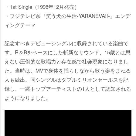
・1st Single（1998年12月発売）
・フジテレビ系『笑う犬の生活-YARANEVA!!-』エンデ
ィングテーマ
記念すべきデビューシングルに収録されている楽曲で
す。R＆Bをベースにした斬新なサウンド、15歳とは思
えない圧倒的な歌唱力と存在感で社会現象になりまし
た。当時は、MVで身体を揺らしながら歌う姿をまねる
人も続出。同シングルはダブルミリオンセールスを記
録し、一躍トップアーティストの1人として認知される
ようになりました。