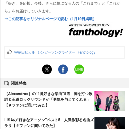
「好き」を応援。今後、さらに気になる人の「これまで」と「これか
ら」をお届けしていきます。
⇒この記事をオリジナルページで読む（1月19日掲載）
宇多田ヒカル
シンガーソングライター
Fanthology
関連特集
［Alexandros］の“1番好きな楽曲”5選 胸を打つ歌
詞＆王道ロックサウンドが「勇気を与えてくれる」
【＃ファンに聞いてみた】
LiSAの“好きなアニソン”ベスト5 人気作彩る名曲ズ
ラリ【＃ファンに聞いてみた】