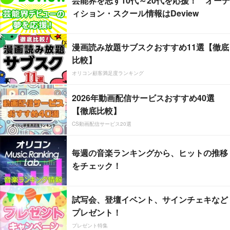
芸能界を志す10代～20代を応援！ オーデ
ィション・スクール情報はDeview
漫画読み放題サブスクおすすめ11選【徹底
比較】
オリコン顧客満足度ランキング
2026年動画配信サービスおすすめ40選
【徹底比較】
CS動画配信サービス20選
毎週の音楽ランキングから、ヒットの推移
をチェック！
試写会、登壇イベント、サインチェキなど
プレゼント！
プレゼント特集