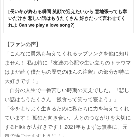
[長い冬が終わる瞬間 笑顔で迎えたいから 意地張っても寒
いだけさ 悲しい話はもうたくさん 好きだって言わせてく
れよ Can we play a love song?]
【ファンの声】
「こんなに勇気も与えてくれるラブソングを他に知り
ません！ 私は特に『友達の心配や生い立ちのトラウマ
はまだ続く僕たちの歴史のほんの注釈』の部分が特に
大好きです！」
「自分の人生で一番苦しい時期の支えでした。『悲し
い話はもうたくさん 飯食って笑って寝よう』」
「今をよりよく生きるために私たちに力を与えてくれ
ています！ 孤独と向き合い、人とのつながりを大切に
するHikkiが大好きです！ 2021年もまずは無事に、元
気で過ごせますように！」