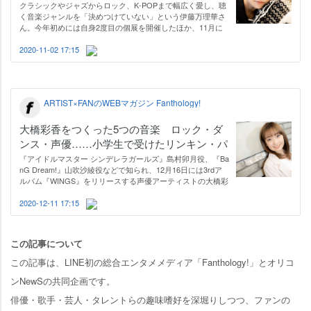
など心から愛する音楽たち
クラシックやジャズからロック、K-POPまで幅広く愛し、聴
く音楽ジャンルを「決めつけていない」という伊藤万理華さ
ん。今年初めには自身2度目の個展を開催したほか、11月に
は生配信される舞台で主演を務めるなど多方面で活躍してい
ます。そんな彼女が心から愛するのが音楽。そこで伊藤さん
2020-11-02 17:15
に「これは外せない」「ヘビロテ…
ARTIST×FANのWEBマガジン Fanthology!
大橋彩香をつくった5つの音楽 ロック・ダ
ンス・声優……小学生で受けたリンキン・パ
ーク“重低音の洗礼”
『アイドルマスター シンデレラガールズ』島村卯月役、『Ba
nG Dream!』山吹沙綾役などで知られ、12月16日には3rdア
ルバム『WINGS』をリリースする声優アーティストの大橋彩
香さん。水野良樹さん（いきものがかり）作詞・作曲による
リード曲『START DASH』をはじめ、DECO*27さんによる
2020-12-11 17:15
『HOWL』、e-ZUKAさん（GRANRODEO）が…
この記事について
この記事は、LINE初の総合エンタメメディア「Fanthology!」とオリコ
ンNewSの共同企画です。
俳優・歌手・芸人・タレントらの趣味嗜好を深堀りしつつ、ファンの