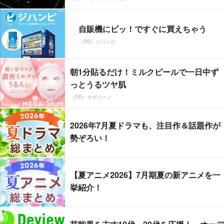
自販機にピッ！ですぐに買えちゃう
（PR）ジハンピ
朝1分貼るだけ！ミルクピールで一日中ず
っとうるツヤ肌
（PR）サボリーノ
2026年7月夏ドラマも、注目作＆話題作が
勢ぞろい！
【夏アニメ2026】7月期夏の新アニメを一
挙紹介！