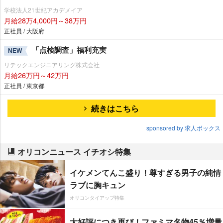
学校法人21世紀アカデメイア
月給28万4,000円～38万円
正社員 / 大阪府
「点検調査」福利充実
NEW
リテックエンジニアリング株式会社
月給26万円～42万円
正社員 / 東京都
続きはこちら
sponsored by 求人ボックス
オリコンニュース イチオシ特集
イケメンてんこ盛り！尊すぎる男子の純情
ラブに胸キュン
オリコンタイアップ特集
大好評につき再び！ファミマ名物45％増量