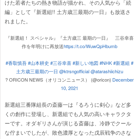
けた若者たちの熱き物語が描かれ、その人気から「続
編」として『新選組!! 土方歳三最期の一日』も放送さ
れました。
『新選組！ スペシャル』『土方歳三 最期の一日』 三谷幸喜
作を年明けに再放送
https://t.co/WuwQpHbumb
#香取慎吾
#山本耕史
#三谷幸喜
#新しい地図
#NHK
#新選組
#
土方歳三最期の一日
@ktrsngofficial
@atarashiichizu
? ORICON NEWS（オリコンニュース） (@oricon)
December
10, 2021
新選組三番隊組長の斎藤一は『るろうに剣心』など多
くの創作に登場し、新選組でも人気の高いキャラクタ
ーです。オダギリさんが演じる斎藤は、冷静でクール
な佇まいでしたが、敗色濃厚となった戊辰戦争のさな