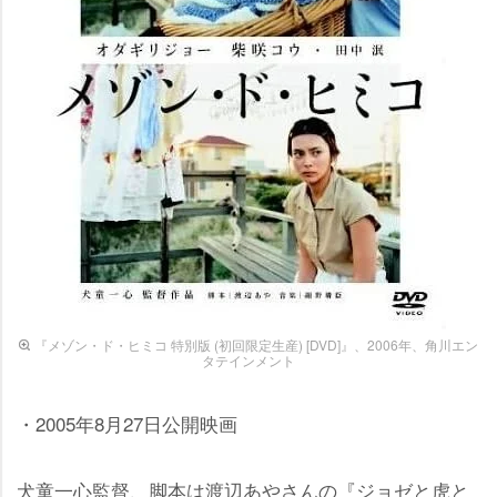
『メゾン・ド・ヒミコ 特別版 (初回限定生産) [DVD]』、2006年、角川エン
タテインメント
・2005年8月27日公開映画
犬童一心監督、脚本は渡辺あやさんの『ジョゼと虎と