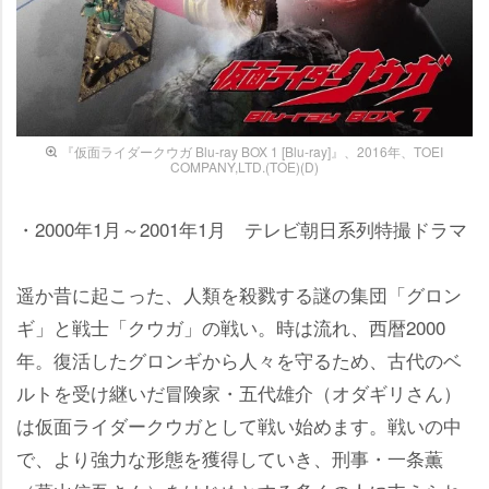
『仮面ライダークウガ Blu‐ray BOX 1 [Blu-ray]』、2016年、TOEI
COMPANY,LTD.(TOE)(D)
・2000年1月～2001年1月 テレビ朝日系列特撮ドラマ
遥か昔に起こった、人類を殺戮する謎の集団「グロン
ギ」と戦士「クウガ」の戦い。時は流れ、西暦2000
年。復活したグロンギから人々を守るため、古代のベ
ルトを受け継いだ冒険家・五代雄介（オダギリさん）
は仮面ライダークウガとして戦い始めます。戦いの中
で、より強力な形態を獲得していき、刑事・一条薫