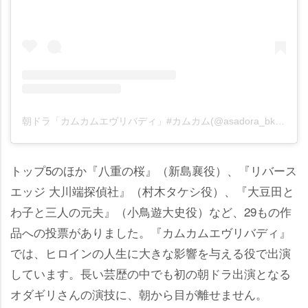
朝ドラ「カムカムエヴリバディ」#カムカム(@asadora_bk_nhk)がシェアした投稿
トップ5のほか『八重の桜』（新島襄役）、『リバース
エッジ 大川端探偵社』（村木タケシ役）、『大豆田と
わ子と三人の元夫』（小鳥遊大史役）など、29もの作
品への投票がありました。『カムカムエヴリバディ』
では、ヒロインの人生に大きな影響を与える役で出演
しています。長い芸歴の中でも初の朝ドラ出演となる
オダギリさんの演技に、朝から目が離せません。