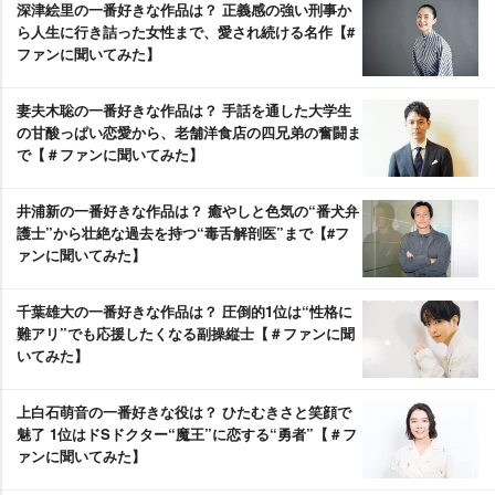
深津絵里の一番好きな作品は？ 正義感の強い刑事か
ら人生に行き詰った女性まで、愛され続ける名作【#
ファンに聞いてみた】
妻夫木聡の一番好きな作品は？ 手話を通した大学生
の甘酸っぱい恋愛から、老舗洋食店の四兄弟の奮闘ま
で【＃ファンに聞いてみた】
井浦新の一番好きな作品は？ 癒やしと色気の“番犬弁
護士”から壮絶な過去を持つ“毒舌解剖医”まで【#フ
ァンに聞いてみた】
千葉雄大の一番好きな作品は？ 圧倒的1位は“性格に
難アリ”でも応援したくなる副操縦士【＃ファンに聞
いてみた】
上白石萌音の一番好きな役は？ ひたむきさと笑顔で
魅了 1位はドSドクター“魔王”に恋する“勇者”【＃フ
ァンに聞いてみた】