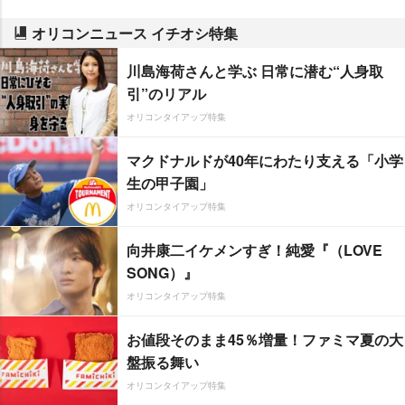
オリコンニュース イチオシ特集
川島海荷さんと学ぶ 日常に潜む“人身取
引”のリアル
オリコンタイアップ特集
マクドナルドが40年にわたり支える「小学
生の甲子園」
オリコンタイアップ特集
向井康二イケメンすぎ！純愛『（LOVE
SONG）』
オリコンタイアップ特集
お値段そのまま45％増量！ファミマ夏の大
盤振る舞い
オリコンタイアップ特集