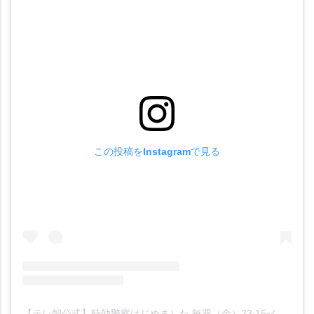
この投稿をInstagramで見る
【テレ朝公式】時効警察はじめました 毎週（金）23:15~(@jikou201910)がシェアした投稿