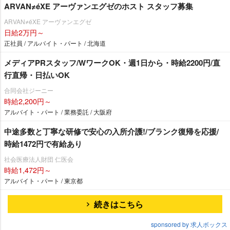
ARVAN≠éXE アーヴァンエグゼのホスト スタッフ募集
ARVAN≠éXE アーヴァンエグゼ
日給2万円～
正社員 / アルバイト・パート / 北海道
メディアPRスタッフ/WワークOK・週1日から・時給2200円/直
行直帰・日払いOK
合同会社ジーニー
時給2,200円～
アルバイト・パート / 業務委託 / 大阪府
中途多数と丁寧な研修で安心の入所介護!/ブランク復帰を応援/
時給1472円で有給あり
社会医療法人財団 仁医会
時給1,472円～
アルバイト・パート / 東京都
続きはこちら
sponsored by 求人ボックス