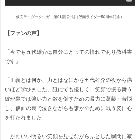
仮面ライダークウガ 第01話[公式]（仮面ライダー50周年記念）
【ファンの声】
「今でも五代雄介は自分にとっての憧れであり教科書
です」
「正義とは何か、力とはなにかを五代雄介の役から痛
いほど学びました。誰にでも優しく、笑顔で振る舞う
彼が裏では強い力と敵を倒すための暴力に葛藤・苦悩
し、仮面の裏で泣きながらも誰かのために戦う姿に心
を打たれました」
「かわいい明るい笑顔を見せながらふとした瞬間に寂