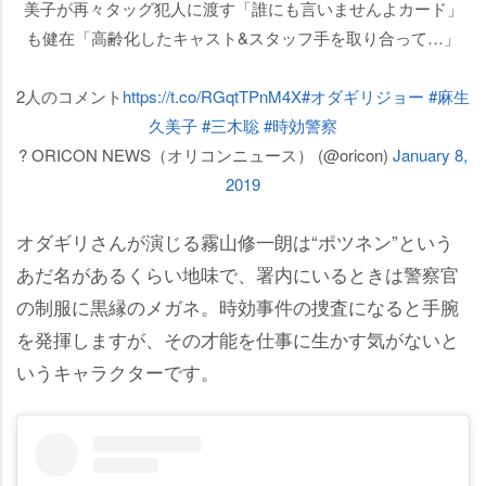
美子が再々タッグ犯人に渡す「誰にも言いませんよカード」
も健在「高齢化したキャスト&スタッフ手を取り合って…」
2人のコメント
https://t.co/RGqtTPnM4X
#オダギリジョー
#麻生
久美子
#三木聡
#時効警察
? ORICON NEWS（オリコンニュース） (@oricon)
January 8,
2019
オダギリさんが演じる霧山修一朗は“ポツネン”という
あだ名があるくらい地味で、署内にいるときは警察官
の制服に黒縁のメガネ。時効事件の捜査になると手腕
を発揮しますが、その才能を仕事に生かす気がないと
いうキャラクターです。