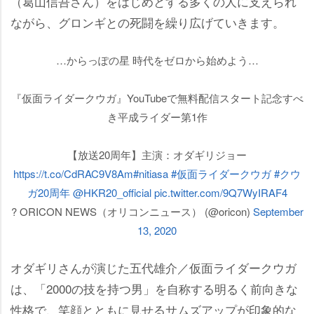
（葛山信吾さん）をはじめとする多くの人に支えられ
ながら、グロンギとの死闘を繰り広げていきます。
…からっぽの星 時代をゼロから始めよう…
『仮面ライダークウガ』YouTubeで無料配信スタート記念すべ
き平成ライダー第1作
【放送20周年】主演：オダギリジョー
https://t.co/CdRAC9V8Am
#nitiasa
#仮面ライダークウガ
#クウ
ガ20周年
@HKR20_official
pic.twitter.com/9Q7WyIRAF4
? ORICON NEWS（オリコンニュース） (@oricon)
September
13, 2020
オダギリさんが演じた五代雄介／仮面ライダークウガ
は、「2000の技を持つ男」を自称する明るく前向きな
性格で、笑顔とともに見せるサムズアップが印象的な