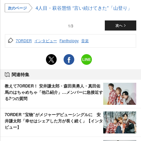
4人目・萩谷慧悟 “言い続けてきた”「山登り」
次のページ
1/3
次へ
7ORDER
インタビュー
Fanthology
音楽
関連特集
教えて7ORDER！ 安井謙太郎・森田美勇人・真田佑
馬のはちゃめちゃ「他己紹介」…メンバーに急接近す
る7つの質問
7ORDER “宝物”がメジャーデビューシングルに 安
井謙太郎「幸せはシェアした方が長く続く」【インタ
ビュー】