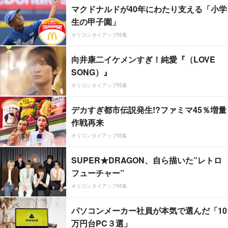
マクドナルドが40年にわたり支える「小学
生の甲子園」
オリコンタイアップ特集
向井康二イケメンすぎ！純愛『（LOVE
SONG）』
オリコンタイアップ特集
デカすぎ都市伝説発生!?ファミマ45％増量
作戦再来
オリコンタイアップ特集
SUPER★DRAGON、自ら描いた”レトロ
フューチャー”
オリコンタイアップ特集
パソコンメーカー社員が本気で選んだ「10
万円台PC３選」