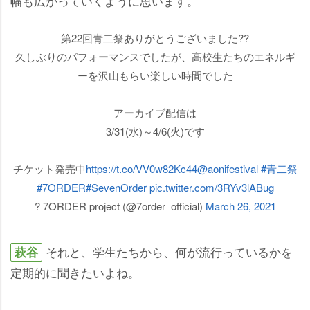
幅も広がっていくように思います。
第22回青二祭ありがとうございました??
久しぶりのパフォーマンスでしたが、高校生たちのエネルギ
ーを沢山もらい楽しい時間でした
アーカイブ配信は
3/31(水)～4/6(火)です
チケット発売中
https://t.co/VV0w82Kc44
@aonifestival
#青二祭
#7ORDER
#SevenOrder
pic.twitter.com/3RYv3lABug
? 7ORDER project (@7order_official)
March 26, 2021
それと、学生たちから、何が流行っているかを
萩谷
定期的に聞きたいよね。