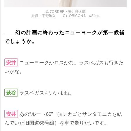
7ORDER・安井謙太郎
撮影：平野敬久 （C）ORICON NewS inc.
――幻の計画に終わったニューヨークが第一候補
でしょうか。
ニューヨークかロスかな。ラスベガスも行きた
安井
いかな。
ラスベガスもいいよね。
萩谷
あの“ルート66” （※シカゴとサンタモニカを結
安井
んでいた旧国道66号線）を車で走りたいです。