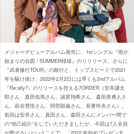
メジャーデビューアルバム発売に、1stシングル『雨が
始まりの合図 / SUMMER様様』のリリリース、さらに
『武者修行TOUR』の敢行と、トップスピードで2021
年を駆け抜け、2022年2月2日には早くも2ndアルバム
『Re:ally?』のリリースを控える7ORDER（安井謙太
郎さん、真田佑馬さん、諸星翔希さん、森田美勇人さ
ん、萩谷慧悟さん、阿部顕嵐さん、長妻怜央さん）。
前回は安井さん、真田さん、森田さんにメンバー間で
の“他己紹介”をしていただきましたが、今回は7人全員
が勢ぞろいということで、「2022 年始めプレゼン大