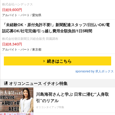
株式会社ハンデックス
日給9,600円
アルバイト・パート / 愛知県
「未経験OK・原付免許不要!」新聞配達スタッフ/日払いOK/電
話応募OK/社宅完備/引っ越し費用全額負担/1日5時間
株式会社朝日新聞立川総合販売 田園調布
日給8,340円
アルバイト・パート / 東京都
続きはこちら
sponsored by 求人ボックス
オリコンニュース イチオシ特集
川島海荷さんと学ぶ 日常に潜む“人身取
引”のリアル
オリコンタイアップ特集