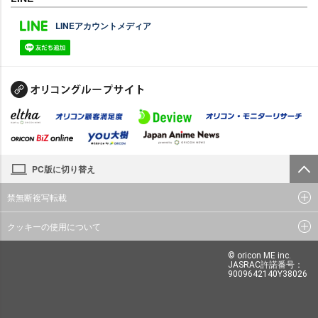
LINEアカウントメディア
PC版に切り替え
禁無断複写転載
クッキーの使用について
© oricon ME inc.
JASRAC許諾番号：
9009642140Y38026