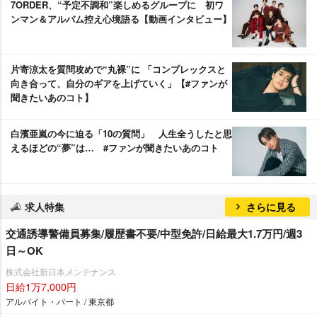
7ORDER、“予定不調和”楽しめるグループに 初ワ
ンマン＆アルバム控え心境語る【動画インタビュー】
片寄涼太を質問攻めで“丸裸”に 「コンプレックスと
向き合って、自分のギアを上げていく」【#ファンが
聞きたいあのコト】
白濱亜嵐の今に迫る「10の質問」 人生全うしたと思
えるほどの“夢”は… #ファンが聞きたいあのコト
求人特集
さらに見る
交通誘導警備員募集/履歴書不要/中型免許/日給最大1.7万円/週3
日～OK
株式会社新日本メンテナンス
日給1万7,000円
アルバイト・パート / 東京都