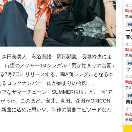
株
時給
派遣
N
ー
売
タ
株
時給
派遣
、森田美勇人、萩谷慧悟、阿部顕嵐、長妻怜央によ
N
が、待望のメジャー1stシングル「雨が始まりの合図 /
フ
である7月7日にリリースする。両A面シングルとなる本
武
時給
あるロックナンバー「雨が始まりの合図」、
アル
ポップなサマーチューン「SUMMER様様」と、“雨”で
N
がった。このほど、安井、真田、森田がORICON
業
。新曲に込めた思いや、制作の裏側エピソードなど
株
時給
派遣