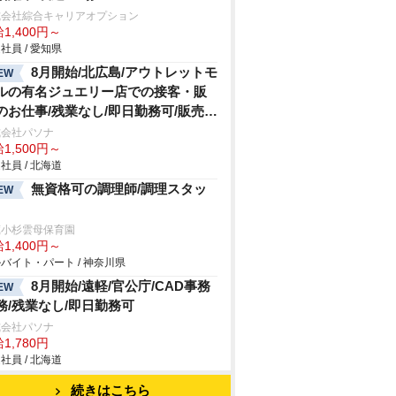
式会社綜合キャリアオプション
1,400円～
社員 / 愛知県
8月開始/北広島/アウトレットモ
EW
ルの有名ジュエリー店での接客・販
のお仕事/残業なし/即日勤務可/販売ス
ッフ
式会社パソナ
1,500円～
社員 / 北海道
無資格可の調理師/調理スタッ
EW
蔵小杉雲母保育園
1,400円～
バイト・パート / 神奈川県
8月開始/遠軽/官公庁/CAD事務
EW
務/残業なし/即日勤務可
式会社パソナ
1,780円
社員 / 北海道
続きはこちら