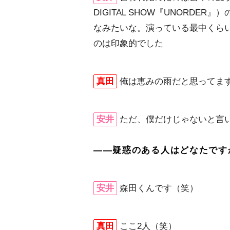
DIGITAL SHOW『UNORD
なみたいな。演っている最中くら
のは印象的でした
真田
俺は恵みの雨だと思ってま
安井
ただ、僕だけじゃないと言
――疑惑のある人はどなたです
安井
森田くんです（笑）
真田
ここ2人（笑）