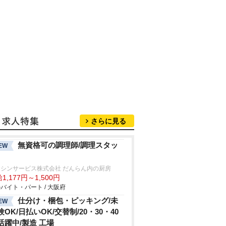
さらに見る
無資格可の調理師/調理スタッ
EW
クシンサービス株式会社 だんらん内の厨房
1,177円～1,500円
バイト・パート / 大阪府
仕分け・梱包・ピッキング/未
EW
験OK/日払いOK/交替制/20・30・40
活躍中/製造 工場