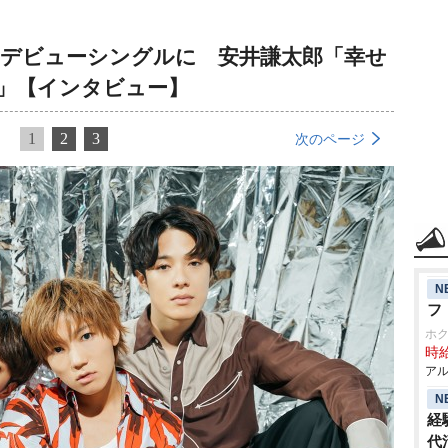
ジャーデビューシングルに 安井謙太郎「幸せ
」【インタビュー】
1
2
3
次のページ
N
フ
ホ
時給
アル
N
経
代