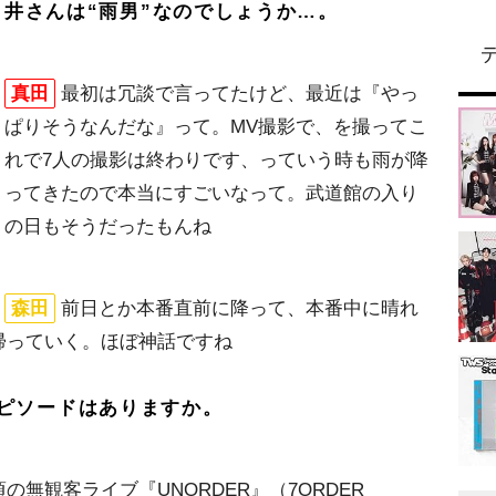
井さんは“雨男”なのでしょうか…。
真田
最初は冗談で言ってたけど、最近は『やっ
ぱりそうなんだな』って。MV撮影で、を撮ってこ
れで7人の撮影は終わりです、っていう時も雨が降
ってきたので本当にすごいなって。武道館の入り
の日もそうだったもんね
森田
前日とか本番直前に降って、本番中に晴れ
帰っていく。ほぼ神話ですね
ピソードはありますか。
無観客ライブ『UNORDER』（7ORDER