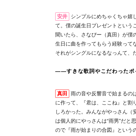
安井
シンプルにめちゃくちゃ嬉
て。僕の誕生日プレゼントという
聞いたら、さなぴー（真田）が僕
生日に曲を作ってもらう経験って
それがシングルになるなっんて、
――すきな歌詞やこだわったポ
真田
雨の音や反響音で始まるの
に作って、『君は、ここね』と割
しろかった。みんながやっさん（
は個人的にやっさんは“雨男”だと
ので『雨が始まりの合図』という