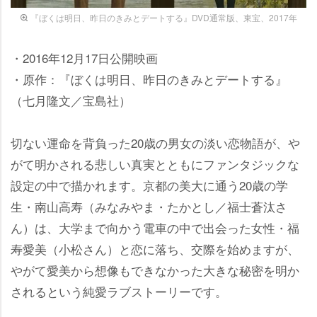
『ぼくは明日、昨日のきみとデートする』DVD通常版、東宝、2017年
・2016年12月17日公開映画
・原作：『ぼくは明日、昨日のきみとデートする』
（七月隆文／宝島社）
切ない運命を背負った20歳の男女の淡い恋物語が、
がて明かされる悲しい真実とともにファンタジックな
設定の中で描かれます。京都の美大に通う20歳の学
生・南山高寿（みなみやま・たかとし／福士蒼汰さ
ん）は、大学まで向かう電車の中で出会った女性・福
寿愛美（小松さん）と恋に落ち、交際を始めますが、
がて愛美から想像もできなかった大きな秘密を明か
されるという純愛ラブストーリーです。