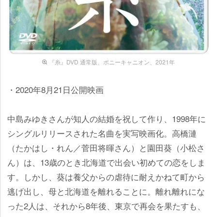
『糸』DVD 通常版、ポニーキャニオン、2021年
・2020年8月21日公開映画
中島みゆきさんが知人の結婚を祝して作り、1998年に
シングルリリースされた名曲を実写映画化。高橋漣
（たかはし・れん／菅田将暉さん）と園田葵（小松さ
ん）は、13歳のとき北海道で出会い初めての恋をしま
す。しかし、葵は養父からの虐待に耐えかねて町から
逃げ出し、母と北海道を離れることに。離れ離れにな
った2人は、それから8年後、東京で再会を果たすも、