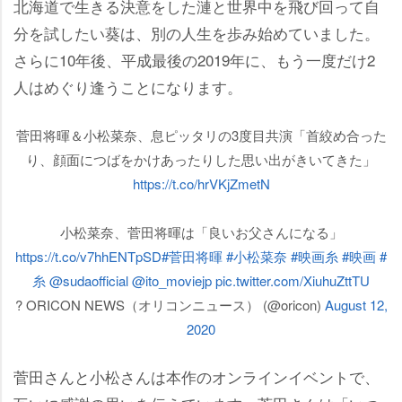
北海道で生きる決意をした漣と世界中を飛び回って自
分を試したい葵は、別の人生を歩み始めていました。
さらに10年後、平成最後の2019年に、もう一度だけ2
人はめぐり逢うことになります。
菅田将暉＆小松菜奈、息ピッタリの3度目共演「首絞め合った
り、顔面につばをかけあったりした思い出がきいてきた」
https://t.co/hrVKjZmetN
小松菜奈、菅田将暉は「良いお父さんになる」
https://t.co/v7hhENTpSD
#菅田将暉
#小松菜奈
#映画糸
#映画
#
糸
@sudaofficial
@ito_moviejp
pic.twitter.com/XiuhuZttTU
? ORICON NEWS（オリコンニュース） (@oricon)
August 12,
2020
菅田さんと小松さんは本作のオンラインイベントで、