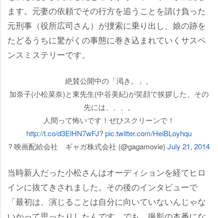
ます。元妻の依頼でその行方を追うことを請け負った
元刑事（役所広司さん）が捜索に乗り出し、娘の跡を
たどるうちに驚がくの事態に巻き込まれていくサスペ
ンスミステリーです。
絶賛公開中の「渇き。」。
加奈子(小松菜奈)と東先生(中谷美紀)が笑顔で挨拶した、その
先には、、、。
人間って怖いです！ぜひスクリーンで！
http://t.co/d3ElHN7wFJ
?
pic.twitter.com/HeiBLoyhqu
? 映画配給会社 ギャガ株式会社 (@gagamovie)
July 21, 2014
当時新人だった小松さんはオーディションを経てヒロ
インに抜てきされました。その後のインタビューで
「最初は、演じることは自分に向いていないんじゃな
いかって思ったりしたんです。でも、撮影の本番にな