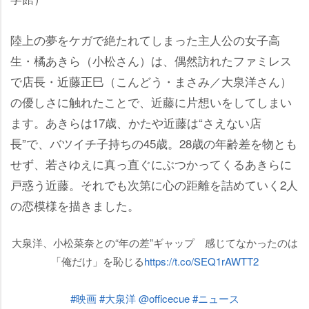
陸上の夢をケガで絶たれてしまった主人公の女子高
生・橘あきら（小松さん）は、偶然訪れたファミレス
で店長・近藤正巳（こんどう・まさみ／大泉洋さん）
の優しさに触れたことで、近藤に片想いをしてしまい
ます。あきらは17歳、かたや近藤は“さえない店
長”で、バツイチ子持ちの45歳。28歳の年齢差を物とも
せず、若さゆえに真っ直ぐにぶつかってくるあきらに
戸惑う近藤。それでも次第に心の距離を詰めていく2人
の恋模様を描きました。
大泉洋、小松菜奈との“年の差”ギャップ 感じてなかったのは
「俺だけ」を恥じる
https://t.co/SEQ1rAWTT2
#映画
#大泉洋
@officecue
#ニュース