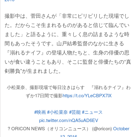
撮影中は、菅田さんが「非常にピリピリした現場でし
た。だからこそ生まれるものがあると信じて臨んでい
ました」と語るように、重々しく息の詰まるような時
間もあったそうです。山戸結希監督のなかに生きる
『溺れるナイフ』の登場人物たちと、生身の俳優の思
いが食い違うこともあり、そこに監督と俳優たちの“真
剣勝負”が生まれました。
小松菜奈、撮影現場で毎日泣きはらす 『溺れるナイフ』わ
ずか17日間で撮影
https://t.co/YLeCBPX7lX
#映画
#小松菜奈
#芸能
#ニュース
pic.twitter.com/nQA5uAD6EV
? ORICON NEWS（オリコンニュース） (@oricon)
October
12, 2016