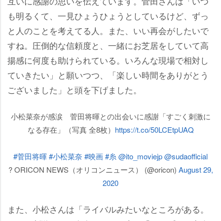
互いに感謝の思いを伝えています。菅田さんは「いつ
も明るくて、一見ひょうひょうとしているけど、ずっ
と人のことを考えてる人。また、いい再会がしたいで
すね。圧倒的な信頼度と、一緒にお芝居をしていて高
揚感に何度も助けられている。いろんな現場で相対し
ていきたい」と願いつつ、「楽しい時間をありがとう
ございました」と頭を下げました。
小松菜奈が感涙 菅田将暉との出会いに感謝「すごく刺激に
なる存在」（写真 全8枚）
https://t.co/50LCEtpUAQ
#菅田将暉
#小松菜奈
#映画
#糸
@ito_moviejp
@sudaofficial
? ORICON NEWS（オリコンニュース） (@oricon)
August 29,
2020
また、小松さんは「ライバルみたいなところがある。