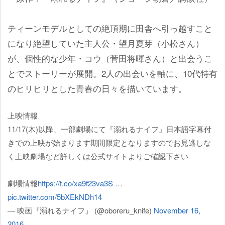
ティーンモデルとしての絶頂期に田舎へ引っ越すこと
になり絶望していた主人公・望月夏芽（小松さん）
が、個性的な少年・コウ（菅田将暉さん）と出会うこ
とでストーリーが展開。2人の出会いを軸に、10代特有
のヒリヒリとした青春の日々を描いています。
上映情報
11/17(木)以降、一部劇場にて『溺れるナイフ』日本語字幕付
きでの上映が始まります期間限定となりますのでお見逃しな
く上映劇場など詳しくは公式サイトよりご確認下さい
劇場情報
https://t.co/xa9f23va3S
…
pic.twitter.com/5bXEkNDh14
— 映画『溺れるナイフ』 (@oboreru_knife)
November 16,
2016