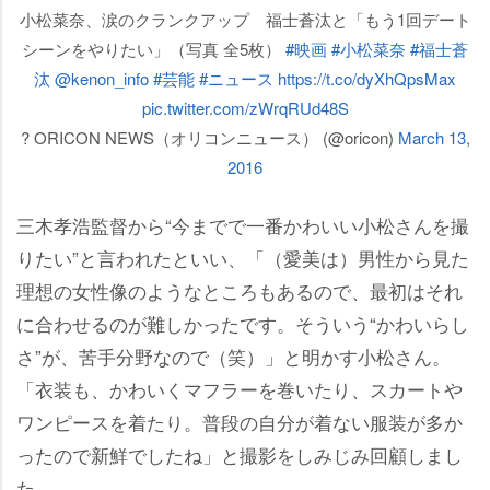
小松菜奈、涙のクランクアップ 福士蒼汰と「もう1回デート
シーンをやりたい」（写真 全5枚）
#映画
#小松菜奈
#福士蒼
汰
@kenon_info
#芸能
#ニュース
https://t.co/dyXhQpsMax
pic.twitter.com/zWrqRUd48S
? ORICON NEWS（オリコンニュース） (@oricon)
March 13,
2016
三木孝浩監督から“今までで一番かわいい小松さんを撮
りたい”と言われたといい、「（愛美は）男性から見た
理想の女性像のようなところもあるので、最初はそれ
に合わせるのが難しかったです。そういう“かわいらし
さ”が、苦手分野なので（笑）」と明かす小松さん。
「衣装も、かわいくマフラーを巻いたり、スカート
ワンピースを着たり。普段の自分が着ない服装が多か
ったので新鮮でしたね」と撮影をしみじみ回顧しまし
た。