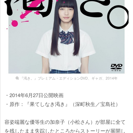
『渇き。』プレミアム・エディションDVD、ギャガ、2014年
・2014年6月27日公開映画
・原作：『果てしなき渇き』（深町秋生／宝島社）
容姿端麗な優等生の加奈子（小松さん）が部屋に全て
を残したまま失踪したところからストーリーが展開し