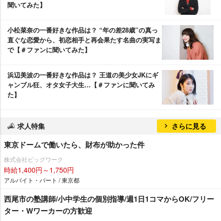
聞いてみた】
小松菜奈の一番好きな作品は？ “年の差28歳”の真っ
直ぐな恋愛から、初恋相手と再会果たす名曲の実写ま
で【＃ファンに聞いてみた】
浜辺美波の一番好きな作品は？ 王道の美少女JKにギ
ャンブル狂、オタ女子大生…【＃ファンに聞いてみ
た】
求人特集
さらに見る
東京ドームで働いたら、財布が助かった件
株式会社ビッグワーク
時給1,400円～1,750円
アルバイト・パート / 東京都
西尾市の塾講師/小中学生の個別指導/週1日1コマからOK/フリー
ター・Wワーカーの方歓迎