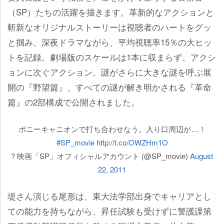
（SP）たちの活躍を描きます。革新的なアクションと
斬新なオリジナルストーリーは視聴者のハートをグッ
と掴み、深夜ドラマながら、平均視聴率15％の大ヒッ
トを記録。劇場版のスケールは1本に収まらず、アクシ
ョンに次ぐアクション、謎がさらに大きな謎を呼ぶ展
開の『野望篇』、すべての謎が解き明かされる『革命
篇』の2部構成で公開されました。
ポニーキャニオンで打ち合わせなう。入り口周辺が…！
#SP_movie
http://t.co/OWZHm1O
? 映画「SP」オフィシャルアカウント (@SP_movie)
August
22, 2011
堤さん演じる尾形は、東大法学部出身でキャリアとし
ての能力を持ちながら、昇任試験も受けずに警護課第