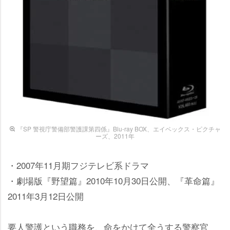
『SP 警視庁警備部警護課第四係』Blu-ray BOX、エイベックス・ピクチャ
ーズ、2011年
・2007年11月期フジテレビ系ドラマ
・劇場版『野望篇』2010年10月30日公開、『革命篇』
2011年3月12日公開
要人警護という職務を、命をかけて全うする警察官