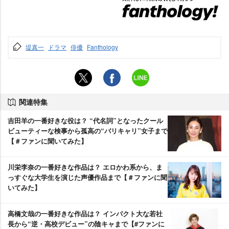
堤真一
ドラマ
俳優
Fanthology
関連特集
吉田羊の一番好きな役は？ “代名詞”となったクール
ビューティーな検事から孤高の“バリキャリ”女子まで
【＃ファンに聞いてみた】
川栄李奈の一番好きな作品は？ エロかわ系から、ま
っすぐな大学生を演じた声優作品まで【＃ファンに聞
いてみた】
高橋文哉の一番好きな作品は？ インパクト大な若社
長から“逆・高校デビュー”の陰キャまで【#ファンに