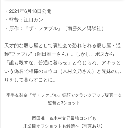
・2021年6月18日公開
・監督：江口カン
・原作：『ザ・ファブル』（南勝久／講談社）
天才的な殺し屋として裏社会で恐れられる殺し屋・通
称“ファブル”（岡田准一さん）。しかし、ボスから
「誰も殺すな。普通に暮らせ」と命じられ、アキラと
いう偽名で相棒のヨウコ（木村文乃さん）と兄妹のふ
りをして暮らすことに。
平手友梨奈『ザ・ファブル』笑顔でクランクアップ堤真一＆
監督と3ショット
岡田准一＆木村文乃最強コンビも
未公開オフショットも解禁へ【写真あり】