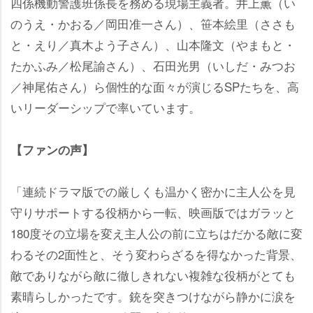
四係機動警護班係長を務める現場主義者。井上薫（い
のうえ・かおる／岡田准一さん）、笹本絵里（ささも
と・えり／真木よう子さん）、山本隆文（やまもと・
たかふみ／松尾諭さん）、石田光男（いしだ・みつお
／神尾佑さん）ら個性的な面々が演じるSPたちを、高
いリーダーシップで率いています。
【ファンの声】
「連続ドラマ版での厳しくも温かく密かに主人公を見
守りサポートする役柄から一転、映画版ではガラッと
180度その立場を変え主人公の前に立ちはだかる敵に変
わるその2面性と、そう変わらざるを得なかった背景、
敵でありながら敵に徹しきれない複雑な役柄がとても
素晴らしかったです。銃を突きつけながら静かに涙を