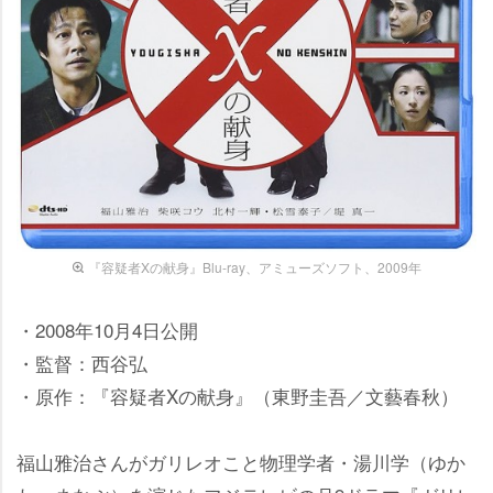
『容疑者Xの献身』Blu-ray、アミューズソフト、2009年
・2008年10月4日公開
・監督：西谷弘
・原作：『容疑者Xの献身』（東野圭吾／文藝春秋）
福山雅治さんがガリレオこと物理学者・湯川学（ゆか