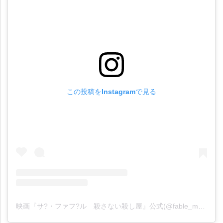
この投稿をInstagramで見る
映画『サ?・ファフ?ル 殺さない殺し屋』公式(@fable_movie)がシェアした投稿