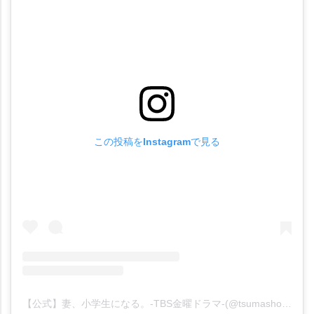
この投稿をInstagramで見る
【公式】妻、小学生になる。-TBS金曜ドラマ-(@tsumasho_tbs)がシェアした投稿