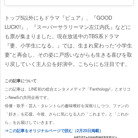
トップ5以外にもドラマ『ピュア』、『GOOD
LUCK!!』、『スーパーサラリーマン左江内氏』などに
も票が集まりました。現在放送中のTBS系ドラマ
『妻、小学生になる。』では、生まれ変わった“小学生
妻”と再会し、その姿に戸惑いながらも生きる喜びを取
り戻していく主人公を好演中。こちらにも注目です。
この記事について
この記事は、LINE初の総合エンタメメディア「Fanthology!」とオリコ
ンNewSの共同企画です。
俳優・歌手・芸人・タレントらの趣味嗜好を深堀りしつつ、ファンの
「好き」を応援。今後、さらに気になる人の「これまで」と「これか
ら」をお届けしていきます。
⇒この記事をオリジナルページで読む（2月25日掲載）