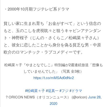
・2000年10月期フジテレビ系ドラマ
貧しい家に生まれ育ち「お金がすべて」という信念の
もと、玉のこしを虎視眈々と狙うキャビンアテンダン
ト・神野桜子（じんの・さくらこ／松嶋菜々子さん）
と、彼女に恋したことから身分を偽る貧乏な男・中原
欧介のロマンチック・ラブコメディーです。
松嶋菜々子『やまとなでしこ』特別編が2週連続放送「想像も
していませんでした」（写真 全3枚）
https://t.co/mMSAd0dNv2
#松嶋菜々子
#堤真一
#フジ
#ドラマ
? ORICON NEWS（オリコンニュース） (@oricon)
June 28,
2020