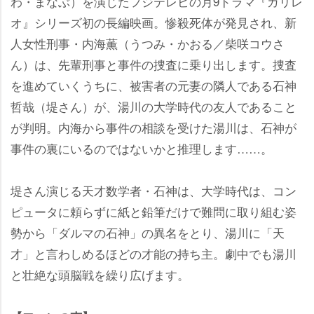
わ・まなぶ）を演じたフジテレビの月9ドラマ『ガリレ
オ』シリーズ初の長編映画。惨殺死体が発見され、新
人女性刑事・内海薫（うつみ・かおる／柴咲コウさ
ん）は、先輩刑事と事件の捜査に乗り出します。捜査
を進めていくうちに、被害者の元妻の隣人である石神
哲哉（堤さん）が、湯川の大学時代の友人であること
が判明。内海から事件の相談を受けた湯川は、石神が
事件の裏にいるのではないかと推理します……。
堤さん演じる天才数学者・石神は、大学時代は、コン
ピュータに頼らずに紙と鉛筆だけで難問に取り組む姿
勢から「ダルマの石神」の異名をとり、湯川に「天
才」と言わしめるほどの才能の持ち主。劇中でも湯川
と壮絶な頭脳戦を繰り広げます。