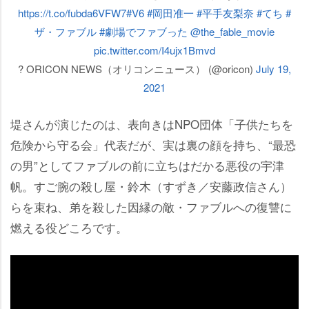
https://t.co/fubda6VFW7
#V6
#岡田准一
#平手友梨奈
#てち
#
ザ・ファブル
#劇場でファブった
@the_fable_movie
pic.twitter.com/I4ujx1Bmvd
? ORICON NEWS（オリコンニュース） (@oricon)
July 19,
2021
堤さんが演じたのは、表向きはNPO団体「子供たちを
危険から守る会」代表だが、実は裏の顔を持ち、“最恐
の男”としてファブルの前に立ちはだかる悪役の宇津
帆。すご腕の殺し屋・鈴木（すずき／安藤政信さん）
らを束ね、弟を殺した因縁の敵・ファブルへの復讐に
燃える役どころです。