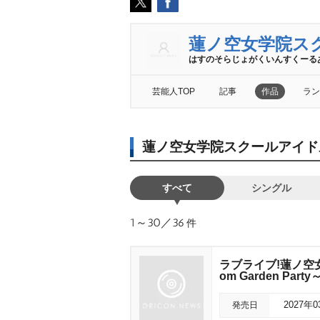
蓮ノ空女学院ス
はすのそらじょがくいんすくーる
芸能人TOP
記事
作品
ラン
蓮ノ空女学院スクールアイド
すべて
シングル
1～30／36
件
ラブライブ!蓮ノ空女学
om Garden Party～
発売日
2027年