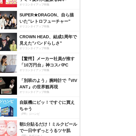
オリコンタイアップ特集
SUPER★DRAGON、自ら描
いた”レトロフューチャー”
オリコンタイアップ特集
CROWN HEAD、結成1周年で
見えた”バンドらしさ”
オリコンタイアップ特集
【驚愕】メーカー社員が推す
「10万円台」神コスパPC
オリコンタイアップ特集
「別班のよう」腕時計で『VIV
ANT』の世界観再現
オリコンタイアップ特集
自販機にピッ！ですぐに買え
ちゃう
（PR）ジハンピ
朝1分貼るだけ！ミルクピール
で一日中ずっとうるツヤ肌
（PR）サボリーノ