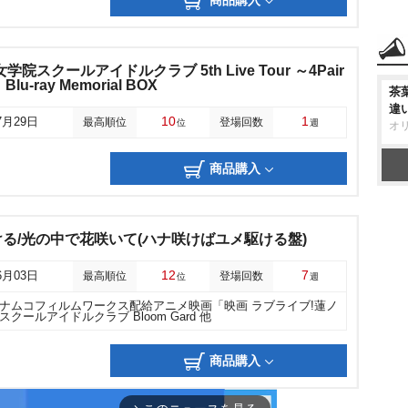
商品購入
院スクールアイドルクラブ 5th Live Tour ～4Pair
 Blu-ray Memorial BOX
茶
違
10
1
7月29日
最高順位
登場回数
位
週
オ
商品購入
る/光の中で花咲いて(ハナ咲けばユメ駆ける盤)
12
7
6月03日
最高順位
登場回数
位
週
ナムコフィルムワークス配給アニメ映画「映画 ラブライブ!蓮ノ
クールアイドルクラブ Bloom Gard 他
商品購入