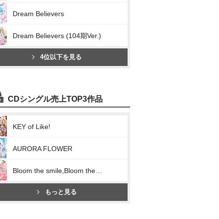
Dream Believers
Dream Believers (104期Ver.)
4位以下を見る
CDシングル売上TOP3作品
KEY of Like!
AURORA FLOWER
Bloom the smile,Bloom the dream!
もっと見る