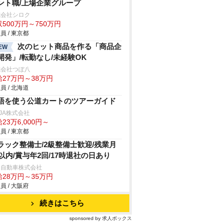
ント職/上場企業グループ
式会社シロク
500万円～750万円
員 / 東京都
次のヒット商品を作る「商品企
EW
開発」/転勤なし/未経験OK
式会社つぼ八
給27万円～38万円
員 / 北海道
語を使う公道カートのツアーガイド
NJA株式会社
23万6,000円～
員 / 東京都
ラック整備士/2級整備士歓迎/残業月
h以内/賞与年2回/17時退社の日あり
日自動車株式会社
給28万円～35万円
員 / 大阪府
続きはこちら
sponsored by 求人ボックス