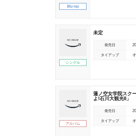
Blu-ray
未定
発売日
2
タイアップ
オ
シングル
蓮ノ空女学院スクール
よ!石川大観光II」
発売日
2
タイアップ
オ
アルバム