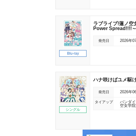
ラブライブ!蓮ノ空女学
Power Spread!!!!～
発売日
2026年0
Blu-ray
ハナ咲けばユメ駆け
発売日
2026年0
タイアップ
バンダイ
空女学院ス
シングル