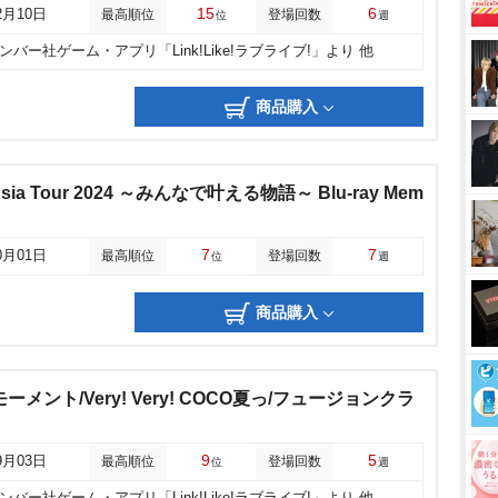
15
6
2月10日
最高順位
登場回数
位
週
バー社ゲーム・アプリ「Link!Like!ラブライブ!」より 他
商品購入
es Asia Tour 2024 ～みんなで叶える物語～ Blu-ray Mem
7
7
0月01日
最高順位
登場回数
位
週
商品購入
メント/Very! Very! COCO夏っ/フュージョンクラ
9
5
9月03日
最高順位
登場回数
位
週