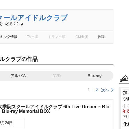
クールアイドルクラブ
あいどるくらぶ
キング情報
TV出演
ドラマ出演
CM出演
歌詞
ルクラブの作品
アルバム
DVD
Blu-ray
1
2
次へ
加
ツ
株
院スクールアイドルクラブ 6th Live Dream ～Blo
 Blu-ray Memorial BOX
年収
正社
03月24日
化