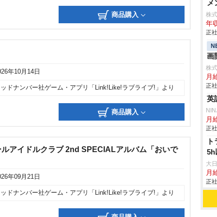
メ
商品購入
株
年収
正社
N
画
株
026年10月14日
月
正社
ッドナンバー社ゲーム・アプリ「Link!Like!ラブライブ!」より
英
NI
商品購入
月給
正社
ト
アイドルクラブ 2nd SPECIALアルバム「おいで
5
大
月
026年09月21日
正社
ッドナンバー社ゲーム・アプリ「Link!Like!ラブライブ!」より