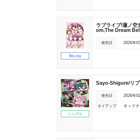
ラブライブ!蓮ノ空女学
om,The Dream Bel
発売日
2026年0
Blu-ray
Sayo-Shigure/リブ
発売日
2026年0
タイアップ
オッドナン
シングル