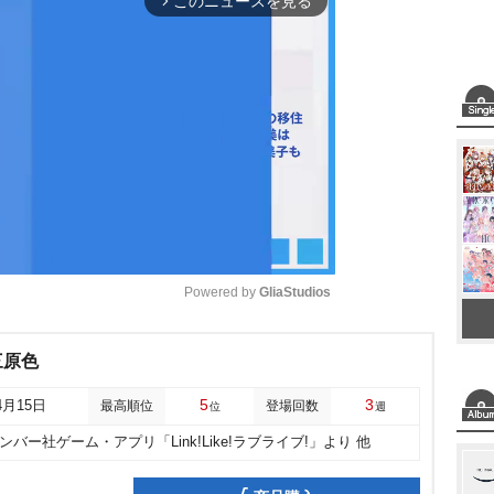
このニュースを見る
arrow_forward_ios
Powered by 
GliaStudios
M
三原色
u
5
3
4月15日
最高順位
登場回数
位
週
t
バー社ゲーム・アプリ「Link!Like!ラブライブ!」より 他
e