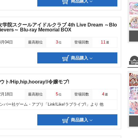
商品購入
院スクールアイドルクラブ 4th Live Dream ～Blo
ievers～ Blu-ray Memorial BOX
3
11
3月04日
最高順位
登場回数
位
週
商品購入
ウト/Hip,hip,hooray!/令嬢モブ!
5
4
2月18日
最高順位
登場回数
位
週
バー社ゲーム・アプリ「Link!Like!ラブライブ!」より 他
商品購入