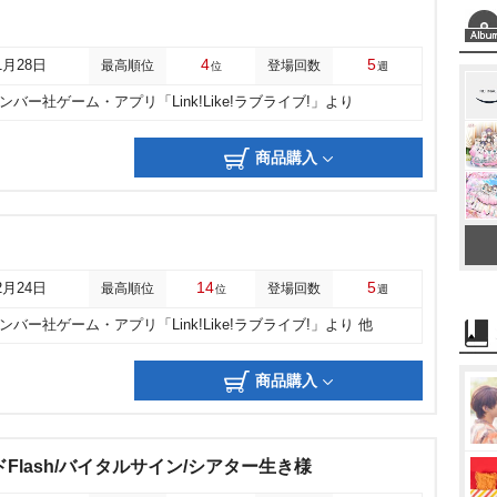
4
5
1月28日
最高順位
登場回数
位
週
ンバー社ゲーム・アプリ「Link!Like!ラブライブ!」より
商品購入
14
5
2月24日
最高順位
登場回数
位
週
バー社ゲーム・アプリ「Link!Like!ラブライブ!」より 他
商品購入
Flash/バイタルサイン/シアター生き様