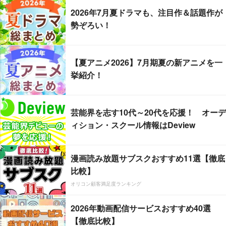
2026年7月夏ドラマも、注目作＆話題作が
勢ぞろい！
【夏アニメ2026】7月期夏の新アニメを一
挙紹介！
芸能界を志す10代～20代を応援！ オーデ
ィション・スクール情報はDeview
漫画読み放題サブスクおすすめ11選【徹底
比較】
オリコン顧客満足度ランキング
2026年動画配信サービスおすすめ40選
【徹底比較】