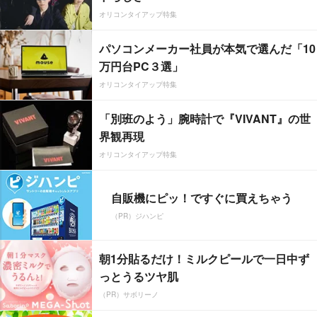
オリコンタイアップ特集
パソコンメーカー社員が本気で選んだ「10
万円台PC３選」
オリコンタイアップ特集
「別班のよう」腕時計で『VIVANT』の世
界観再現
オリコンタイアップ特集
自販機にピッ！ですぐに買えちゃう
（PR）ジハンピ
朝1分貼るだけ！ミルクピールで一日中ず
っとうるツヤ肌
（PR）サボリーノ