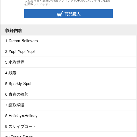
しております週間Blu-rayランキングTOP300のランクイン回数
を掲載しています。
商品購入
収録内容
1.Dream Believers
2.Yup! Yup! Yup!
3.水彩世界
4.残陽
5.Sparkly Spot
6.青春の輪郭
7.謳歌爛漫
8.Holiday∞Holiday
9.スケイプゴート
10.Tragic Drops