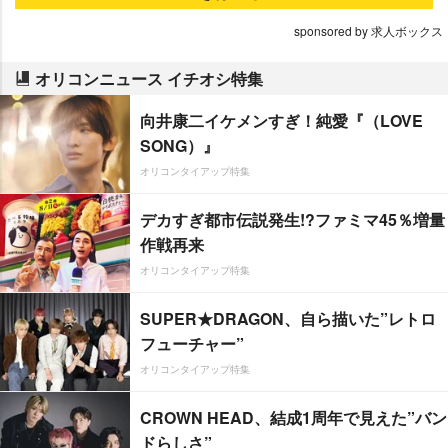
sponsored by 求人ボックス
オリコンニュース イチオシ特集
向井康二イケメンすぎ！純愛『（LOVE
SONG）』
オリコンタイアップ特集
デカすぎ都市伝説発生!?ファミマ45％増量
作戦再来
オリコンタイアップ特集
SUPER★DRAGON、自ら描いた”レトロ
フューチャー”
オリコンタイアップ特集
CROWN HEAD、結成1周年で見えた”バン
ドらしさ”