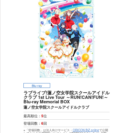
Blu-ray
ラブライブ!蓮ノ空女学院スクールアイドル
クラブ 1st Live Tour ～RUN!CAN!FUN!～
Blu-ray Memorial BOX
蓮ノ空女学院スクールアイドルクラブ
最高順位：
5
位
登場回数：
6
回
※「登場回数」は法人向けサービス・
ORICON BiZ online
で公開