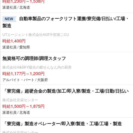
時給1,230円～1,538円
派遣社員 / 北海道
自動車製品のフォークリフト運搬/寮完備/日払い/工場・
NEW
製造
UTエージェント株式会社AGT中部第二CU
時給1,400円
派遣社員 / 愛知県
無資格可の調理師/調理スタッフ
株式会社H&SKY陽光の郷せんなん内の厨房
時給1,177円～1,200円
アルバイト・パート / 大阪府
「寮完備」超硬合金の製造/加工/即入寮/製造・工場/日勤/日払い
株式会社京栄センター
時給1,500円～1,875円
派遣社員 / 北海道
「寮完備」製造オペレーター/即入寮/製造・工場/工場・製造
株式会社京栄センター