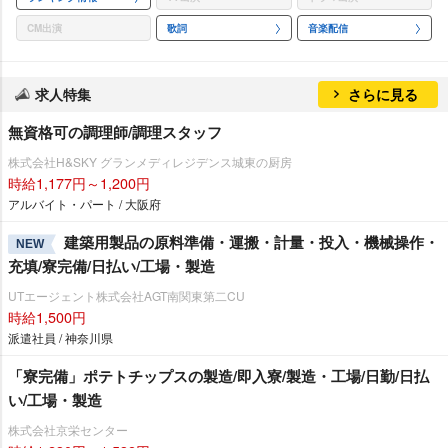
CM出演
歌詞
音楽配信
求人特集
さらに見る
無資格可の調理師/調理スタッフ
株式会社H&SKY グランメディレジデンス城東の厨房
時給1,177円～1,200円
アルバイト・パート / 大阪府
建築用製品の原料準備・運搬・計量・投入・機械操作・
NEW
充填/寮完備/日払い/工場・製造
UTエージェント株式会社AGT南関東第二CU
時給1,500円
派遣社員 / 神奈川県
「寮完備」ポテトチップスの製造/即入寮/製造・工場/日勤/日払
い/工場・製造
株式会社京栄センター