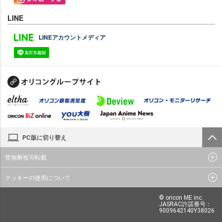
LINE
LINEアカウントメディア
PC版に切り替え
禁無断複写転載
クッキーの使用について
© oricon ME inc.
JASRAC許諾番号：
9009642140Y38026