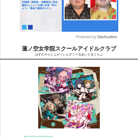
Powered by 
GliaStudios
蓮ノ空女学院スクールアイドルクラブ
M
はすのそらじょがくいんすくーるあいどるくらぶ
u
t
e