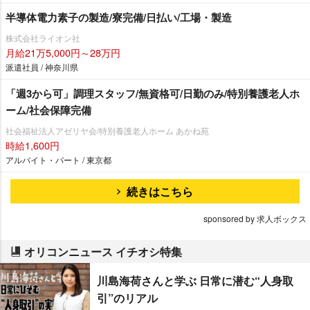
半導体電力素子の製造/寮完備/日払い/工場・製造
株式会社ライオン社
月給21万5,000円～28万円
派遣社員 / 神奈川県
「週3から可」調理スタッフ/無資格可/日勤のみ/特別養護老人ホ
ーム/社会保障完備
社会福祉法人アゼリヤ会/特別養護老人ホーム あかね苑
時給1,600円
アルバイト・パート / 東京都
続きはこちら
sponsored by 求人ボックス
オリコンニュース イチオシ特集
川島海荷さんと学ぶ 日常に潜む“人身取
引”のリアル