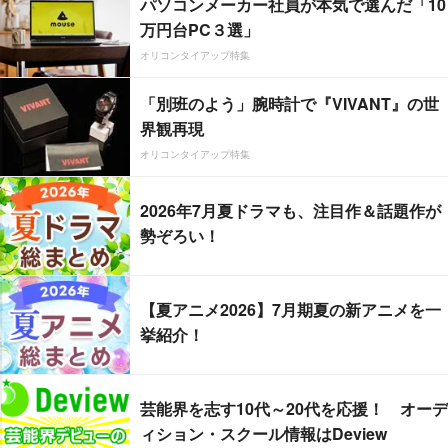
パソコンメーカー社員が本気で選んだ「10
万円台PC３選」
オリコンタイアップ特集
「別班のよう」腕時計で『VIVANT』の世
界観再現
オリコンタイアップ特集
2026年7月夏ドラマも、注目作＆話題作が
勢ぞろい！
【夏アニメ2026】7月期夏の新アニメを一
挙紹介！
芸能界を志す10代～20代を応援！ オーデ
ィション・スクール情報はDeview