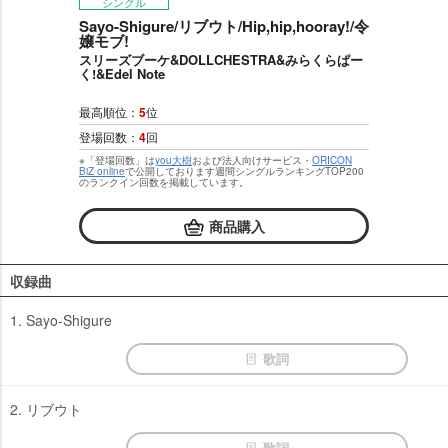
シングル
Sayo-Shigure/リブウト/Hip,hip,hooray!/令
嬢モブ!
スリーズブーケ&DOLLCHESTRA&みらくらぱー
く!&Edel Note
最高順位：
5
位
登場回数：
4
回
※「登場回数」は
you大樹
および法人向けサービス・
ORICON
BiZ online
で公開しております週間シングルランキングTOP200
のランクイン回数を掲載しています。
商品購入
収録曲
1. Sayo-Shigure
歌詞
2. リブウト
歌詞