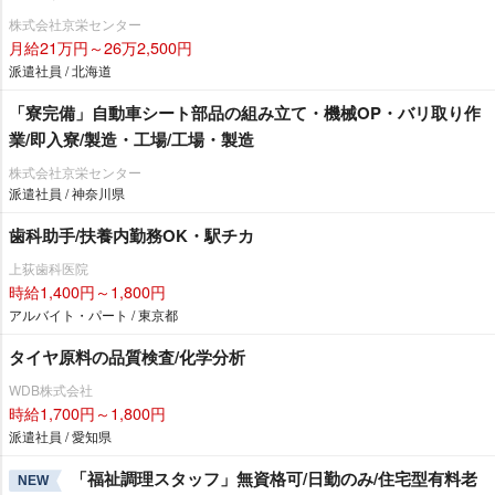
株式会社京栄センター
月給21万円～26万2,500円
派遣社員 / 北海道
「寮完備」自動車シート部品の組み立て・機械OP・バリ取り作
業/即入寮/製造・工場/工場・製造
株式会社京栄センター
派遣社員 / 神奈川県
歯科助手/扶養内勤務OK・駅チカ
上荻歯科医院
時給1,400円～1,800円
アルバイト・パート / 東京都
タイヤ原料の品質検査/化学分析
WDB株式会社
時給1,700円～1,800円
派遣社員 / 愛知県
「福祉調理スタッフ」無資格可/日勤のみ/住宅型有料老
NEW