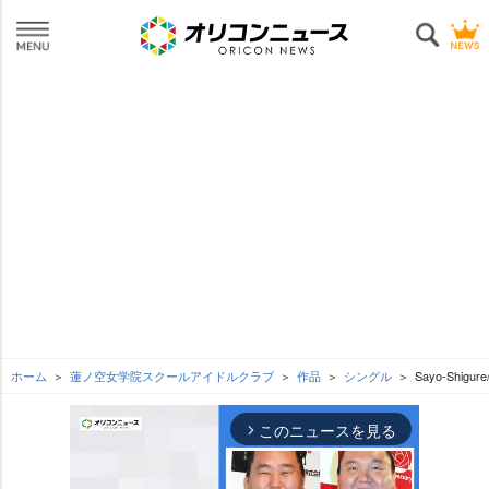
ホーム
蓮ノ空女学院スクールアイドルクラブ
作品
シングル
Sayo-Shigur
このニュースを見る
arrow_forward_ios