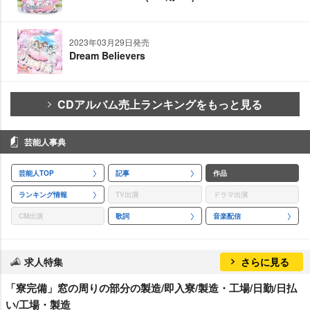
2023年03月29日発売
Dream Believers
CDアルバム売上ランキングをもっと見る
芸能人事典
芸能人TOP
記事
作品
ランキング情報
TV出演
ドラマ出演
CM出演
歌詞
音楽配信
求人特集
さらに見る
「寮完備」窓の周りの部分の製造/即入寮/製造・工場/日勤/日払
い/工場・製造