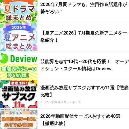
2026年7月夏ドラマも、注目作＆話題作が
勢ぞろい！
【夏アニメ2026】7月期夏の新アニメを一
挙紹介！
芸能界を志す10代～20代を応援！ オーデ
ィション・スクール情報はDeview
漫画読み放題サブスクおすすめ11選【徹底
比較】
オリコン顧客満足度ランキング
2026年動画配信サービスおすすめ40選
【徹底比較】