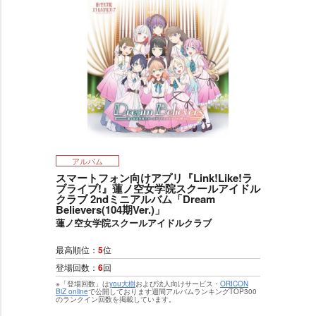
アルバム
スマートフォン向けアプリ『Link!Like!ラ
ブライブ!』蓮ノ空女学院スクールアイドル
クラブ 2ndミニアルバム「Dream
Believers(104期Ver.)」
蓮ノ空女学院スクールアイドルクラブ
最高順位：
5
位
登場回数：
6
回
※「登場回数」は
you大樹
および法人向けサービス・
ORICON
BiZ online
で公開しております週間アルバムランキングTOP300
のランクイン回数を掲載しています。