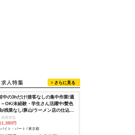
さらに見る
前中の3hだけ!接客なしの集中作業!週
日～OK/未経験・学生さん活躍中/髪色
由/残業なし/豚山/ラーメン店の仕込
・清掃
 吉祥寺店
1,380円
バイト・パート / 東京都