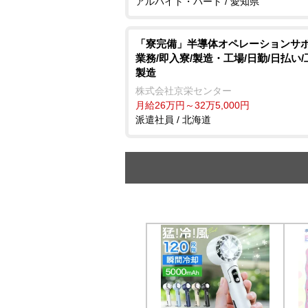
アルバイト・パート / 愛知県
「寮完備」半導体オペレーションサ
業務/即入寮/製造・工場/日勤/日払い
製造
株式会社京栄センター
月給26万円～32万5,000円
派遣社員 / 北海道