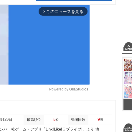
このニュースを見る
arrow_forward_ios
Powered by 
GliaStudios
M
u
5
9
3月29日
最高順位
登場回数
位
週
t
バー社ゲーム・アプリ「Link!Like!ラブライブ!」より 他
e