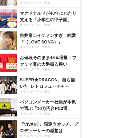
オリコンタイアップ特集
マクドナルドが40年にわたり
支える「小学生の甲子園」
オリコンタイアップ特集
向井康二イケメンすぎ！純愛
『（LOVE SONG）』
オリコンタイアップ特集
お値段そのまま45％増量！フ
ァミマ夏の大盤振る舞い
オリコンタイアップ特集
SUPER★DRAGON、自ら描
いた”レトロフューチャー”
オリコンタイアップ特集
パソコンメーカー社員が本気
で選ぶ「10万円台PC3選」
オリコンタイアップ特集
『VIVANT』限定ウオッチ、プ
ロデューサーの感想は
オリコンタイアップ特集