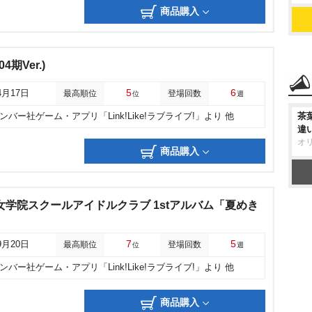
商品購入
04期Ver.)
5
6
4月17日
最高順位
登場回数
位
週
茶
バー社ゲーム・アプリ「Link!Like!ラブライブ!」より 他
違
オ
商品購入
女学院スクールアイドルクラブ 1stアルバム「夏めき
7
5
9月20日
最高順位
登場回数
位
週
バー社ゲーム・アプリ「Link!Like!ラブライブ!」より 他
商品購入