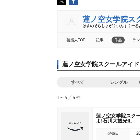
蓮ノ空女学院ス
はすのそらじょがくいんすくーる
芸能人TOP
記事
作品
ラン
蓮ノ空女学院スクールアイド
すべて
シングル
1～6／6
件
蓮ノ空女学院スクール
よ!石川大観光II」
発売日
2