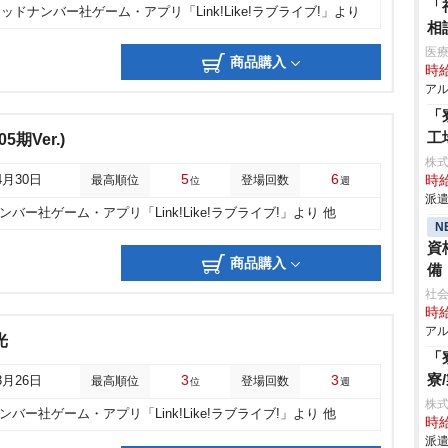
「
ッドナンバー社ゲーム・アプリ「Link!Like!ラブライブ!」より
相
医療
商品購入
時給
アル
「
工
05期Ver.)
株
5
6
4月30日
最高順位
登場回数
時給
位
週
派遣
バー社ゲーム・アプリ「Link!Like!ラブライブ!」より 他
N
資
商品購入
備
社
時給
アル
光
「
寮
3
3
3月26日
最高順位
登場回数
位
週
株
バー社ゲーム・アプリ「Link!Like!ラブライブ!」より 他
時給
派遣