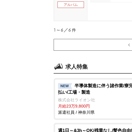
アルバム
1～6／6
件
求人特集
半導体製造に伴う諸作業/寮完
NEW
払い/工場・製造
株式会社ライオン社
月給23万9,800円
派遣社員 / 神奈川県
週1日～&3h～OK/残業なし/髪色自由