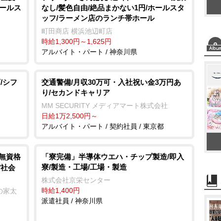
ホールス
なし/髪色自由/絶品まかない1円/ホールスタ
ッフ/ラーメン店のランチ帯ホール
町田商店 横浜池辺町店
時給1,300円～1,625円
アルバイト・パート / 神奈川県
/シフ
交通警備/月収30万可・入社祝い金3万円あ
り/セカンドキャリア
MM SECURITY メディアマート株式会社
日給1万2,500円～
アルバイト・パート / 契約社員 / 東京都
/無資格
「寮完備」半導体ウエハ・チップ製造/即入
寮/製造・工場/工場・製造
/社会
株式会社京栄センター
時給1,400円
の家太
派遣社員 / 神奈川県