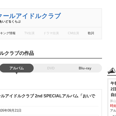
クールアイドルクラブ
あいどるくらぶ
キング情報
TV出演
ドラマ出演
CM出演
歌詞
ルクラブの作品
アルバム
DVD
Blu-ray
午
2
自
アイドルクラブ 2nd SPECIALアルバム「おいで
み
豚山
時給
026年09月21日
アル