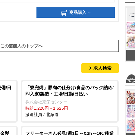
商品購入
この芸能人のトップへ
求人検索
備/日
「寮完備」豚肉の仕分け/食品のパック詰め/
即入寮/製造・工場/日勤/日払い
株式会社京栄センター
時給1,220円～1,525円
派遣社員 / 北海道
!金髪
フリーターさん必見!週1日～&3h～OK/残業