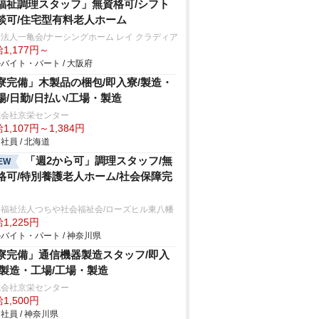
福祉調理スタッフ」無資格可/シフト
談可/住宅型有料老人ホーム
法人一亀会/ナーシングホーム レイ クラディア
1,177円～
バイト・パート / 大阪府
寮完備」木製品の梱包/即入寮/製造・
場/日勤/日払い/工場・製造
式会社京栄センター
1,107円～1,384円
社員 / 北海道
「週2から可」調理スタッフ/無
EW
格可/特別養護老人ホーム/社会保障完
会福祉法人つちや社会福祉会/ローズヒル東八幡
1,225円
バイト・パート / 神奈川県
寮完備」通信機器製造スタッフ/即入
/製造・工場/工場・製造
式会社京栄センター
1,500円
社員 / 神奈川県