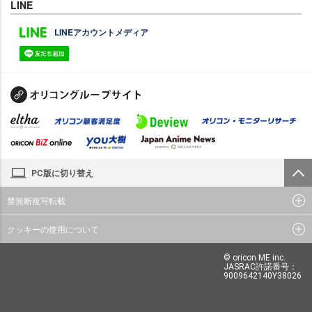
LINE
LINEアカウントメディア
PC版に切り替え
禁無断複写転載
クッキーの使用について
© oricon ME inc.
JASRAC許諾番号：
9009642140Y38026