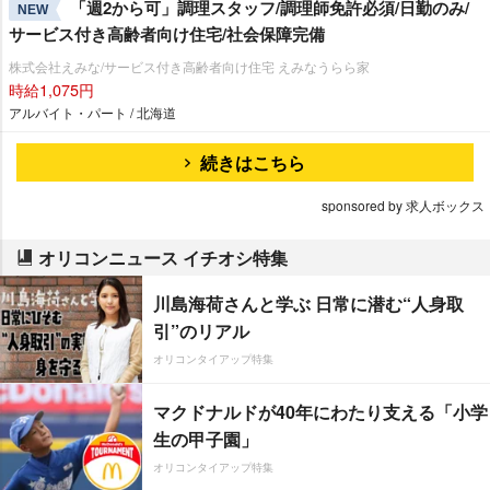
「週2から可」調理スタッフ/調理師免許必須/日勤のみ/
NEW
サービス付き高齢者向け住宅/社会保障完備
株式会社えみな/サービス付き高齢者向け住宅 えみなうらら家
時給1,075円
アルバイト・パート / 北海道
続きはこちら
sponsored by 求人ボックス
オリコンニュース イチオシ特集
川島海荷さんと学ぶ 日常に潜む“人身取
引”のリアル
オリコンタイアップ特集
マクドナルドが40年にわたり支える「小学
生の甲子園」
オリコンタイアップ特集