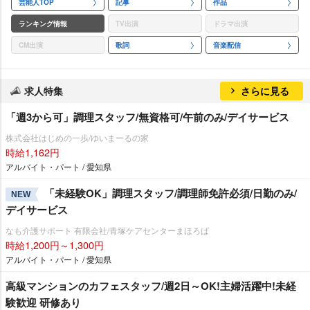
芸能人TOP
記事
作品
ランキング情報
TV出演
ドラマ出演
CM出演
歌詞
音楽配信
求人特集
さらに見る
「週3から可」調理スタッフ/無資格可/午前のみ/デイサービス
株式会社はじめの一歩/ゆいまーるの家
時給1,162円
アルバイト・パート / 愛知県
「未経験OK」調理スタッフ/調理師免許必須/日勤のみ/
NEW
デイサービス
なも介護サポート 有限会社/青塚ケアセンターまほろば
時給1,200円～1,300円
アルバイト・パート / 愛知県
高級マンションのカフェスタッフ/週2日～OK!主婦活躍中!未経
験歓迎 研修あり