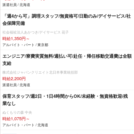
派遣社員 / 北海道
「週4から可」調理スタッフ/無資格可/日勤のみ/デイサービス/社
会保障完備
社会福祉法人あかつき/デイサービス 花子
時給1,350円～
アルバイト・パート / 東京都
エンジニア/寮費実質無料/週払い可/赴任・帰任移動交通費は全額
支給
株式会社ジャパンクリエイト北日本事業統括部
時給2,200円
派遣社員 / 北海道
保育スタッフ/週2日・1日4時間からOK/未経験・無資格歓迎/残
業なし
ぬくもりの森 中央
時給1,075円～
アルバイト・パート / 北海道