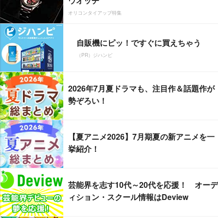
ウオッチ
オリコンタイアップ特集
自販機にピッ！ですぐに買えちゃう
（PR）ジハンピ
2026年7月夏ドラマも、注目作＆話題作が
勢ぞろい！
【夏アニメ2026】7月期夏の新アニメを一
挙紹介！
芸能界を志す10代～20代を応援！ オーデ
ィション・スクール情報はDeview