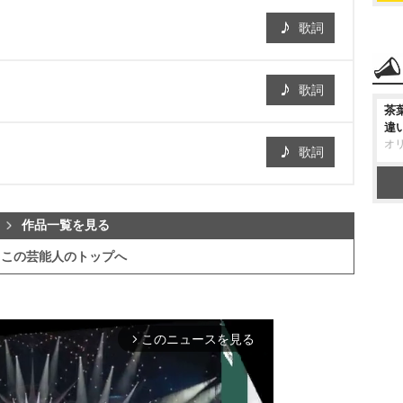
歌詞
歌詞
茶
違
オ
歌詞
作品一覧を見る
この芸能人のトップへ
このニュースを見る
arrow_forward_ios