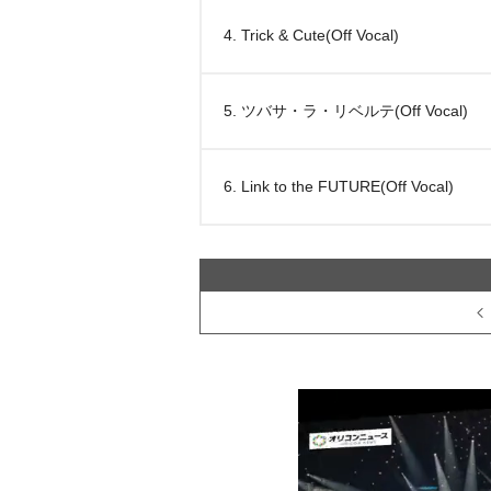
4. Trick & Cute(Off Vocal)
5. ツバサ・ラ・リベルテ(Off Vocal)
6. Link to the FUTURE(Off Vocal)