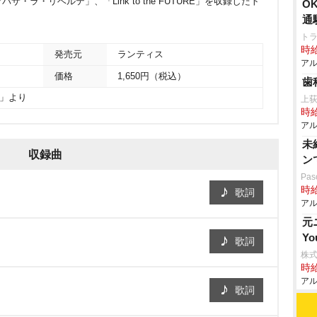
「ツバサ・ラ・リベルテ」、「Link to the FUTURE」を収録したト
O
通
ト
時給
発売元
ランティス
アル
価格
1,650円（税込）
歯
ブ!」より
上
時給
アル
未
収録曲
ン
Pa
時給
歌詞
アル
元
Y
歌詞
株式
時給
アル
歌詞