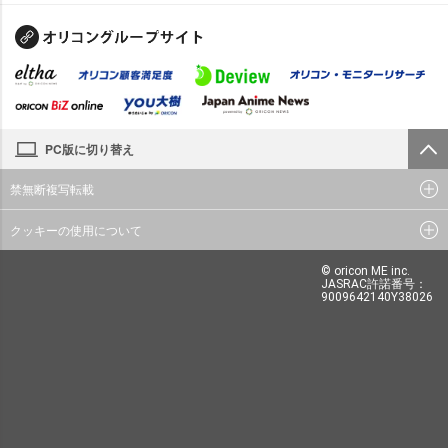
PC版に切り替え
禁無断複写転載
クッキーの使用について
© oricon ME inc.
JASRAC許諾番号：
9009642140Y38026