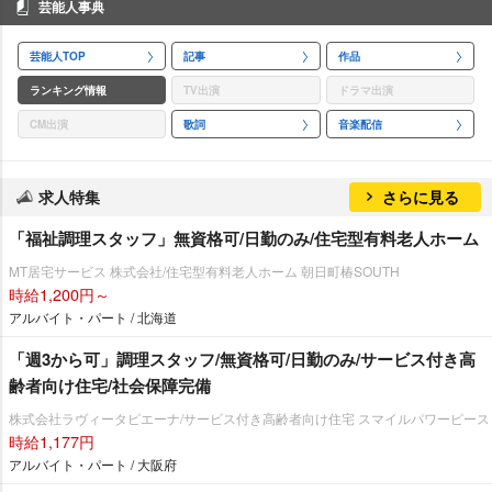
芸能人事典
芸能人TOP
記事
作品
ランキング情報
TV出演
ドラマ出演
CM出演
歌詞
音楽配信
求人特集
さらに見る
「福祉調理スタッフ」無資格可/日勤のみ/住宅型有料老人ホーム
MT居宅サービス 株式会社/住宅型有料老人ホーム 朝日町椿SOUTH
時給1,200円～
アルバイト・パート / 北海道
「週3から可」調理スタッフ/無資格可/日勤のみ/サービス付き高
齢者向け住宅/社会保障完備
株式会社ラヴィータピエーナ/サービス付き高齢者向け住宅 スマイルパワーピース
時給1,177円
アルバイト・パート / 大阪府