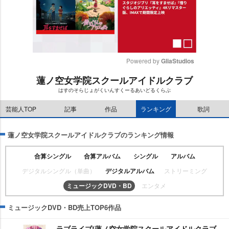
Powered by 
GliaStudios
蓮ノ空女学院スクールアイドルクラブ
M
はすのそらじょがくいんすくーるあいどるくらぶ
u
t
芸能人TOP
記事
作品
ランキング
歌詞
e
蓮ノ空女学院スクールアイドルクラブのランキング情報
合算シングル
合算アルバム
シングル
アルバム
デジタルシングル（単曲）
デジタルアルバム
ストリーミング
ミュージックDVD・BD
エンタメ
ミュージックDVD・BD売上TOP6作品
ラブライブ!蓮ノ空女学院スクールアイドルクラブ