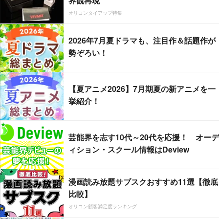
界観再現
オリコンタイアップ特集
2026年7月夏ドラマも、注目作＆話題作が
勢ぞろい！
【夏アニメ2026】7月期夏の新アニメを一
挙紹介！
芸能界を志す10代～20代を応援！ オーデ
ィション・スクール情報はDeview
漫画読み放題サブスクおすすめ11選【徹底
比較】
オリコン顧客満足度ランキング