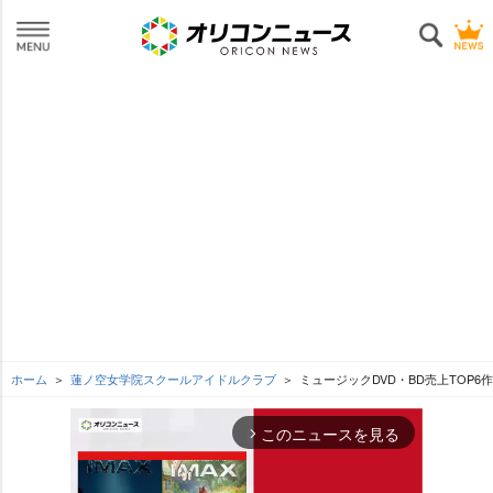
ホーム
蓮ノ空女学院スクールアイドルクラブ
ミュージックDVD・BD売上TOP6
このニュースを見る
arrow_forward_ios