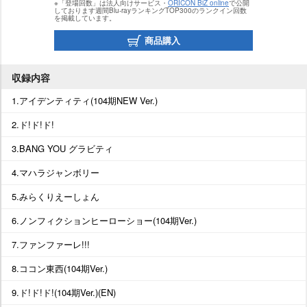
※「登場回数」は法人向けサービス・
ORICON BiZ online
で公開
しております週間Blu-rayランキングTOP300のランクイン回数
を掲載しています。
商品購入
収録内容
1.アイデンティティ(104期NEW Ver.)
2.ド!ド!ド!
3.BANG YOU グラビティ
4.マハラジャンボリー
5.みらくりえーしょん
6.ノンフィクションヒーローショー(104期Ver.)
7.ファンファーレ!!!
8.ココン東西(104期Ver.)
9.ド!ド!ド!(104期Ver.)(EN)