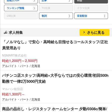
芸能人TOP
記事
作品
ランキング情報
TV出演
ドラマ出演
CM出演
歌詞
音楽配信
求人特集
さらに見る
「ノルマなし」で安心・高時給も目指せるコールスタッフ/正社
員登用あり
NSMART株式会社
時給1,200円～2,500円
アルバイト・パート / 北海道
パチンコ店スタッフ/高時給×大手ならではの安心環境!初回500h
勤務で一律2万5000円支給
マルハン紋別店
時給1,300円～
アルバイト・パート / 北海道
商品の品出し・レジスタッフ ホームセンター 夕勤/0308c/簡単/