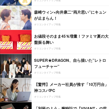
オリコンタイアップ特集
森崎ウィン×向井康二“両片思い”にキュン
が止まらん！
オリコンタイアップ特集
お値段そのまま45％増量！ファミマ夏の大
盤振る舞い
オリコンタイアップ特集
SUPER★DRAGON、自ら描いた”レトロ
フューチャー”
オリコンタイアップ特集
【驚愕】メーカー社員が推す「10万円台」
神コスパPC
オリコンタイアップ特集
「別班のよう」腕時計で『VIVANT』の世