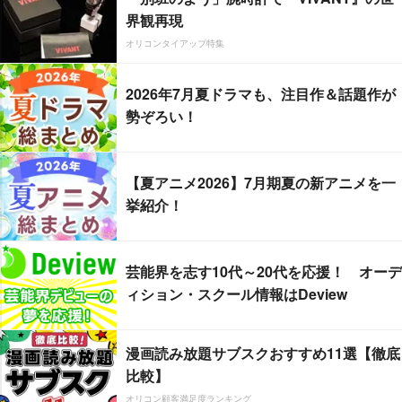
界観再現
オリコンタイアップ特集
2026年7月夏ドラマも、注目作＆話題作が
勢ぞろい！
【夏アニメ2026】7月期夏の新アニメを一
挙紹介！
芸能界を志す10代～20代を応援！ オーデ
ィション・スクール情報はDeview
漫画読み放題サブスクおすすめ11選【徹底
比較】
オリコン顧客満足度ランキング