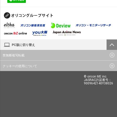
PC版に切り替え
禁無断複写転載
クッキーの使用について
© oricon ME inc.
JASRAC許諾番号：
9009642140Y38026