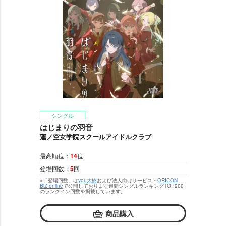
シングル
はじまりの羽音
蓮ノ空女学院スクールアイドルクラブ
最高順位：
14
位
登場回数：
5
回
※「登場回数」は
you大樹
および法人向けサービス・
ORICON
BiZ online
で公開しております週間シングルランキングTOP200
のランクイン回数を掲載しています。
商品購入