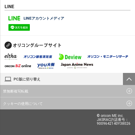
LINE
LINEアカウントメディア
PC版に切り替え
禁無断複写転載
クッキーの使用について
© oricon ME inc.
JASRAC許諾番号：
9009642140Y38026