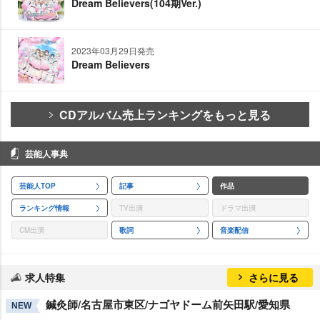
Dream Believers(104期Ver.)
2023年03月29日発売
Dream Believers
CDアルバム売上ランキングをもっと見る
芸能人事典
芸能人TOP
記事
作品
ランキング情報
TV出演
ドラマ出演
CM出演
歌詞
音楽配信
求人特集
さらに見る
鍼灸師/名古屋市東区/ナゴヤドーム前矢田駅/愛知県
NEW