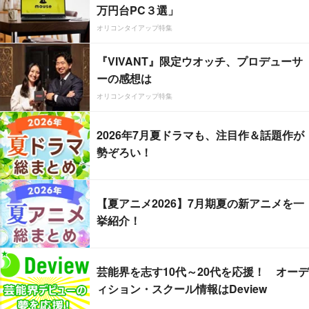
万円台PC３選」
オリコンタイアップ特集
『VIVANT』限定ウオッチ、プロデューサ
ーの感想は
オリコンタイアップ特集
2026年7月夏ドラマも、注目作＆話題作が
勢ぞろい！
【夏アニメ2026】7月期夏の新アニメを一
挙紹介！
芸能界を志す10代～20代を応援！ オーデ
ィション・スクール情報はDeview