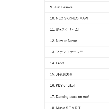
9. Just Believe!!!
10. NEO SKY,NEO MAP!
11. 愛■スクリ～ム!
12. Now or Never
13. ファンファーレ!!!
14. Proof
15. 月夜見海月
16. KEY of Like!
17. Dancing stars on me!
18. Music S.T.A.R.T!!