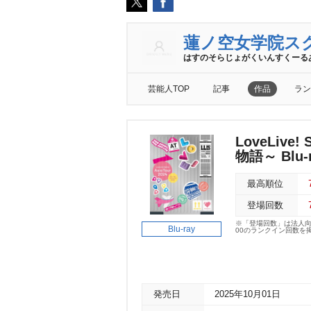
蓮ノ空女学院ス
はすのそらじょがくいんすくーる
芸能人TOP
記事
作品
ラン
LoveLive!
物語～ Blu-r
最高順位
登場回数
※「登場回数」は法人
Blu-ray
00のランクイン回数を
発売日
2025年10月01日