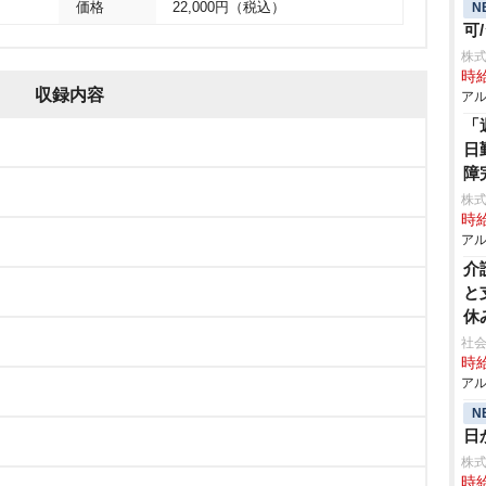
N
価格
22,000円（税込）
可
株式
時給
収録内容
アル
「
日
障
株式
時給
アル
介
と
休
社会
時給
アル
N
日
株
時給