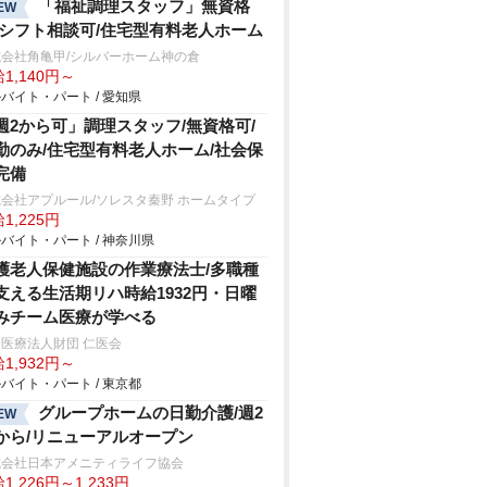
「福祉調理スタッフ」無資格
EW
/シフト相談可/住宅型有料老人ホーム
会社角亀甲/シルバーホーム神の倉
1,140円～
バイト・パート / 愛知県
週2から可」調理スタッフ/無資格可/
勤のみ/住宅型有料老人ホーム/社会保
完備
会社アプルール/ソレスタ秦野 ホームタイプ
1,225円
バイト・パート / 神奈川県
護老人保健施設の作業療法士/多職種
支える生活期リハ時給1932円・日曜
みチーム医療が学べる
医療法人財団 仁医会
1,932円～
バイト・パート / 東京都
グループホームの日勤介護/週2
EW
から/リニューアルオープン
式会社日本アメニティライフ協会
1,226円～1,233円