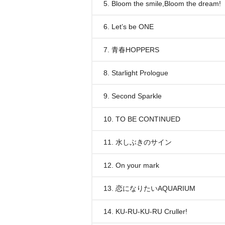
5. Bloom the smile,Bloom the dream!
6. Let’s be ONE
7. 青春HOPPERS
8. Starlight Prologue
9. Second Sparkle
10. TO BE CONTINUED
11. 水しぶきのサイン
12. On your mark
13. 恋になりたいAQUARIUM
14. KU-RU-KU-RU Cruller!