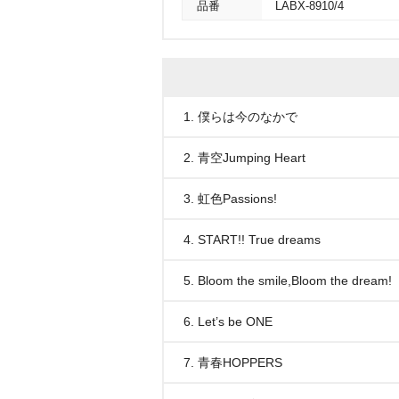
品番
LABX-8910/4
1. 僕らは今のなかで
2. 青空Jumping Heart
3. 虹色Passions!
4. START!! True dreams
5. Bloom the smile,Bloom the dream!
6. Let’s be ONE
7. 青春HOPPERS