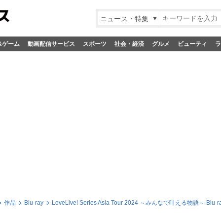
ニュース・特集
&ゲーム
動画配信サービス
スポーツ
社会・経済
グルメ
ビューティ
ラ
作品
Blu-ray
LoveLive! Series Asia Tour 2024 ～みんなで叶える物語～ Blu-ra