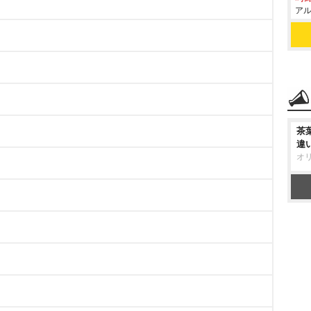
アル
茶
違
オ