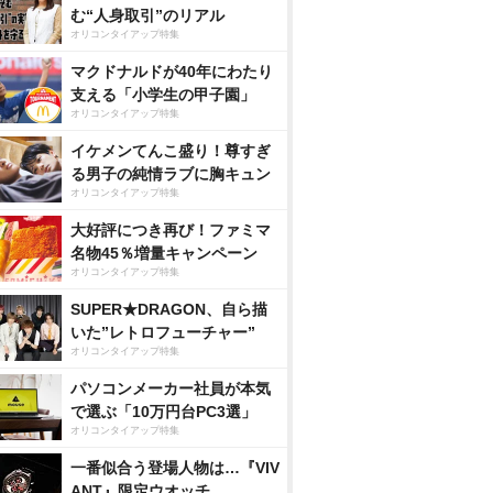
む“人身取引”のリアル
オリコンタイアップ特集
マクドナルドが40年にわたり
支える「小学生の甲子園」
オリコンタイアップ特集
イケメンてんこ盛り！尊すぎ
る男子の純情ラブに胸キュン
オリコンタイアップ特集
大好評につき再び！ファミマ
名物45％増量キャンペーン
オリコンタイアップ特集
SUPER★DRAGON、自ら描
いた”レトロフューチャー”
オリコンタイアップ特集
パソコンメーカー社員が本気
で選ぶ「10万円台PC3選」
オリコンタイアップ特集
一番似合う登場人物は…『VIV
ANT』限定ウオッチ