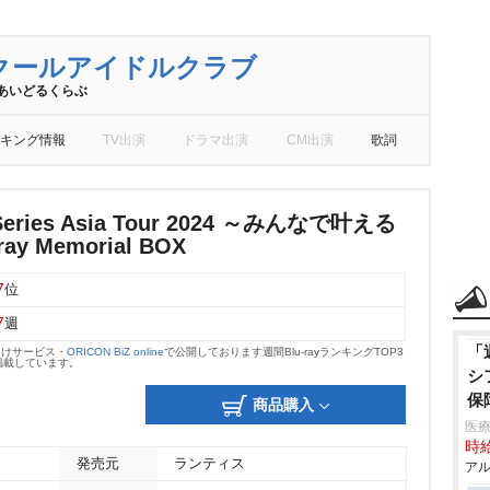
クールアイドルクラブ
あいどるくらぶ
キング情報
TV出演
ドラマ出演
CM出演
歌詞
 Series Asia Tour 2024 ～みんなで叶える
ay Memorial BOX
7
位
7
週
「
向けサービス・
ORICON BiZ online
で公開しております週間Blu-rayランキングTOP3
掲載しています。
シ
保
商品購入
医療
時給
発売元
ランティス
アル