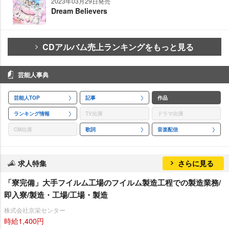
2023年03月29日発売
Dream Believers
CDアルバム売上ランキングをもっと見る
芸能人事典
芸能人TOP
記事
作品
ランキング情報
TV出演
ドラマ出演
CM出演
歌詞
音楽配信
求人特集
さらに見る
「寮完備」大手フイルム工場のフイルム製造工程での製造業務/
即入寮/製造・工場/工場・製造
株式会社京栄センター
時給1,400円