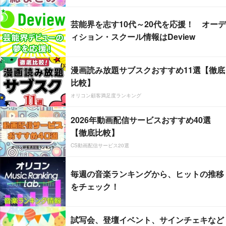
芸能界を志す10代～20代を応援！ オーデ
ィション・スクール情報はDeview
漫画読み放題サブスクおすすめ11選【徹底
比較】
オリコン顧客満足度ランキング
2026年動画配信サービスおすすめ40選
【徹底比較】
CS動画配信サービス20選
毎週の音楽ランキングから、ヒットの推移
をチェック！
試写会、登壇イベント、サインチェキなど