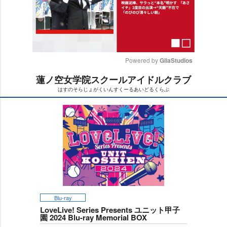
Powered by 
GliaStudios
蓮ノ空女学院スクールアイドルクラブ
M
はすのそらじょがくいんすくーるあいどるくらぶ
u
t
e
Blu-ray
LoveLive! Series Presents ユニット甲子
園 2024 Blu-ray Memorial BOX