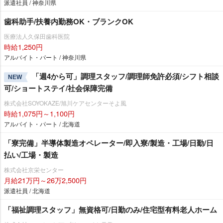
派遣社員 / 神奈川県
歯科助手/扶養内勤務OK・ブランクOK
医療法人久保田歯科医院
時給1,250円
アルバイト・パート / 神奈川県
「週4から可」調理スタッフ/調理師免許必須/シフト相談
NEW
可/ショートステイ/社会保障完備
株式会社SOYOKAZE/旭川ケアセンターそよ風
時給1,075円～1,100円
アルバイト・パート / 北海道
「寮完備」半導体製造オペレーター/即入寮/製造・工場/日勤/日
払い/工場・製造
株式会社京栄センター
月給21万円～26万2,500円
派遣社員 / 北海道
「福祉調理スタッフ」無資格可/日勤のみ/住宅型有料老人ホーム