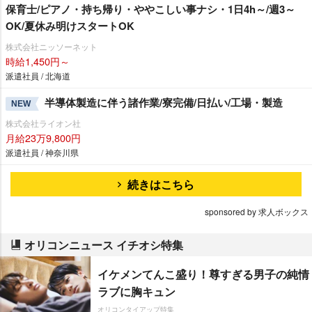
保育士/ピアノ・持ち帰り・ややこしい事ナシ・1日4h～/週3～
OK/夏休み明けスタートOK
株式会社ニッソーネット
時給1,450円～
派遣社員 / 北海道
半導体製造に伴う諸作業/寮完備/日払い/工場・製造
NEW
株式会社ライオン社
月給23万9,800円
派遣社員 / 神奈川県
続きはこちら
sponsored by 求人ボックス
オリコンニュース イチオシ特集
イケメンてんこ盛り！尊すぎる男子の純情
ラブに胸キュン
オリコンタイアップ特集