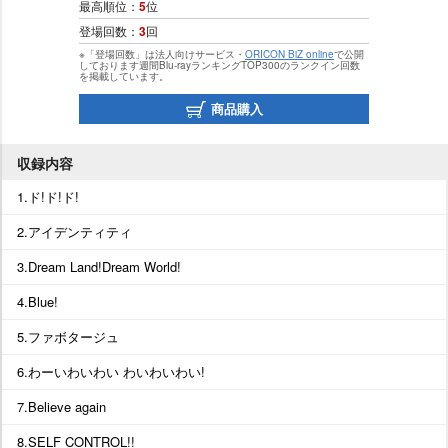
最高順位：
5
位
登場回数：
3
回
※「登場回数」は法人向けサービス・
ORICON BiZ online
で公開
しております週間Blu-rayランキングTOP300のランクイン回数
を掲載しています。
商品購入
収録内容
1.ド!ド!ド!
2.アイデンティティ
3.Dream Land!Dream World!
4.Blue!
5.ファボタージュ
6.わーいわいわい わいわいわい!
7.Believe again
8.SELF CONTROL!!