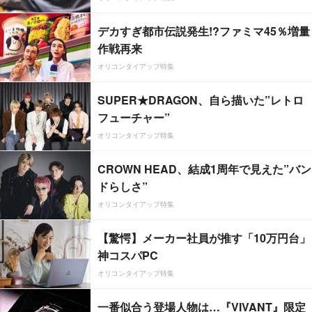
デカすぎ都市伝説発生!?ファミマ45％増量
作戦再来
オリコンタイアップ特集
SUPER★DRAGON、自ら描いた”レトロ
フューチャー”
オリコンタイアップ特集
CROWN HEAD、結成1周年で見えた”バン
ドらしさ”
オリコンタイアップ特集
【驚愕】メーカー社員が推す「10万円台」
神コスパPC
オリコンタイアップ特集
一番似合う登場人物は…『VIVANT』限定