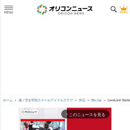
ホーム
蓮ノ空女学院スクールアイドルクラブ
作品
Blu-ray
LoveLive! Ser
このニュースを見る
arrow_forward_ios