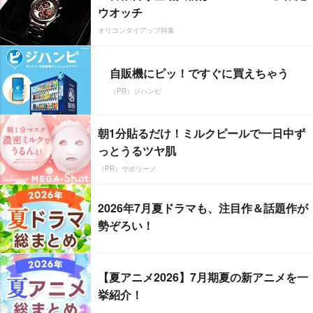
ウオッチ
オリコンタイアップ特集
自販機にピッ！ですぐに買えちゃう
（PR）ジハンピ
朝1分貼るだけ！ミルクピールで一日中ず
っとうるツヤ肌
（PR）サボリーノ
2026年7月夏ドラマも、注目作＆話題作が
勢ぞろい！
【夏アニメ2026】7月期夏の新アニメを一
挙紹介！