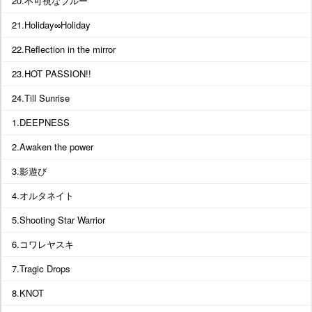
20.不可視なブルー
21.Holiday∞Holiday
22.Reflection in the mirror
23.HOT PASSION!!
24.Till Sunrise
1.DEEPNESS
2.Awaken the power
3.影遊び
4.オルタネイト
5.Shooting Star Warrior
6.コワレヤスキ
7.Tragic Drops
8.KNOT