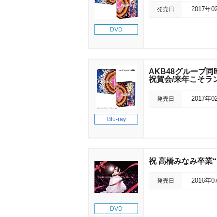
発売日
2017年0
DVD
AKB48グループ
祝賀会/来年こそラ
発売日
2017年0
Blu-ray
祝 高橋みなみ卒業“1
発売日
2016年0
DVD