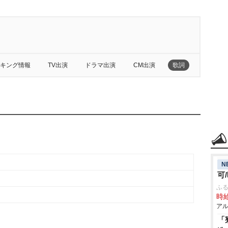
キング情報
TV出演
ドラマ出演
CM出演
歌詞
N
可
ふる
時給
アル
「