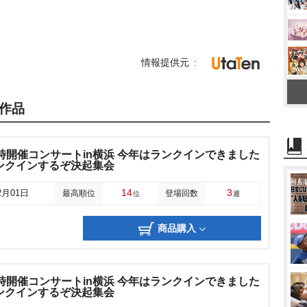
情報提供元
作品
同時開催コンサートin横浜 今年はランクインできました
ンクインするぞ決起集会
14
3
2月01日
最高順位
登場回数
位
週
商品購入
同時開催コンサートin横浜 今年はランクインできました
ンクインするぞ決起集会