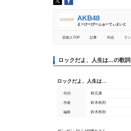
AKB48
えーけーびーふぉーてぃえいと
芸能人TOP
記事
作品
ラン
ロックだよ、人生は…の歌詞
ロックだよ、人生は…
秋元康
作詞
鈴木秋則
作曲
鈴木秋則
編曲
ガンガン 行くぜ!俺たち!