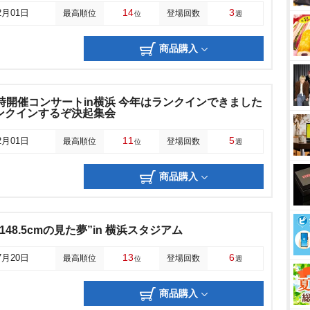
14
3
2月01日
最高順位
登場回数
位
週
商品購入
同時開催コンサートin横浜 今年はランクインできました
ンクインするぞ決起集会
11
5
2月01日
最高順位
登場回数
位
週
商品購入
48.5cmの見た夢”in 横浜スタジアム
13
6
7月20日
最高順位
登場回数
位
週
商品購入