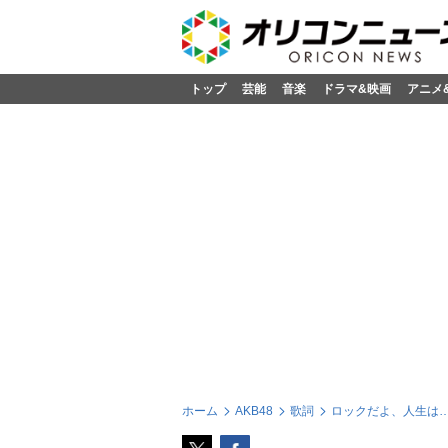
トップ
芸能
音楽
ドラマ&映画
アニメ
ホーム
AKB48
歌詞
ロックだよ、人生は