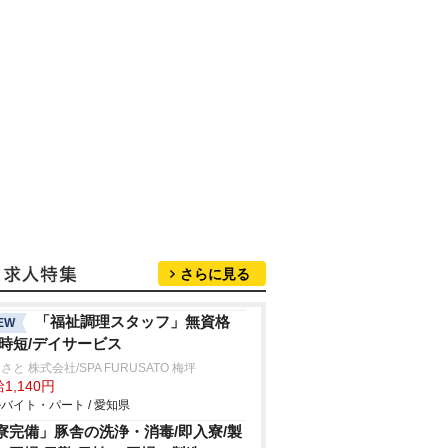
さらに見る
「福祉調理スタッフ」無資格
EW
/時短/デイサービス
さと 株式会社/SPA FURUSATO 梅坪
1,140円
バイト・パート / 愛知県
寮完備」豚舎の洗浄・消毒/即入寮/製