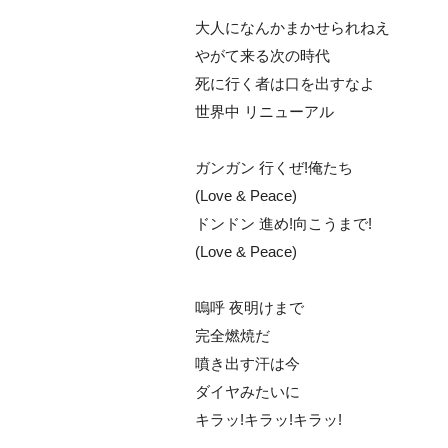
大人になんかまかせられねえ
がて来る次の時代
死に行く者は口を出すなよ
世界中 リニューアル
ガンガン 行くぜ!俺たち
(Love & Peace)
ドンドン 進め!向こうまで!
(Love & Peace)
嗚呼 夜明けまで
完全燃焼だ
噴き出す汗は今
ダイヤみたいに
キラッ!キラッ!キラッ!