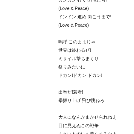
(Love & Peace)
ドンドン 進め!向こうまで!
(Love & Peace)
嗚呼 このままじゃ
世界は終わるぜ!
ミサイル撃ちまくり
祭りみたいに
ドカン!ドカン!ドカン!
出番だ!若者!
拳振り上げ 飛び跳ねろ!
大人になんかまかせられねえ
目に見えぬこの戦争
くさいものにも蓋をするなよ