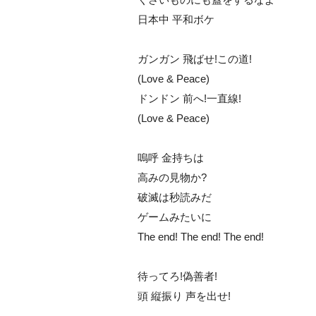
日本中 平和ボケ
ガンガン 飛ばせ!この道!
(Love & Peace)
ドンドン 前へ!一直線!
(Love & Peace)
嗚呼 金持ちは
高みの見物か?
破滅は秒読みだ
ゲームみたいに
The end! The end! The end!
待ってろ!偽善者!
頭 縦振り 声を出せ!