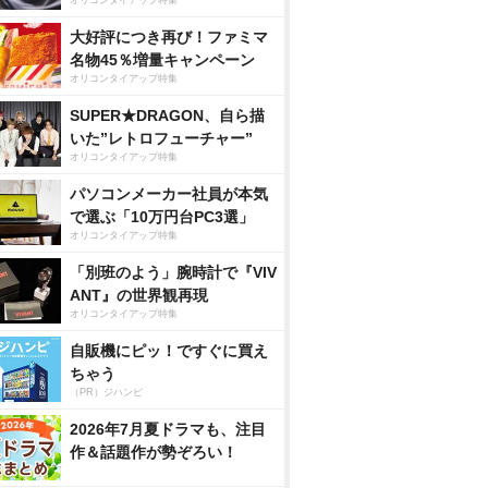
オリコンタイアップ特集
大好評につき再び！ファミマ
名物45％増量キャンペーン
オリコンタイアップ特集
SUPER★DRAGON、自ら描
いた”レトロフューチャー”
オリコンタイアップ特集
パソコンメーカー社員が本気
で選ぶ「10万円台PC3選」
オリコンタイアップ特集
「別班のよう」腕時計で『VIV
ANT』の世界観再現
オリコンタイアップ特集
自販機にピッ！ですぐに買え
ちゃう
（PR）ジハンピ
2026年7月夏ドラマも、注目
作＆話題作が勢ぞろい！