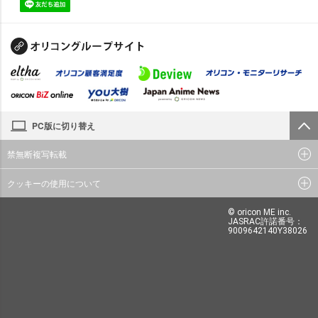
PC版に切り替え
禁無断複写転載
クッキーの使用について
© oricon ME inc.
JASRAC許諾番号：
9009642140Y38026