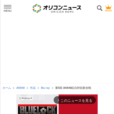
ホーム
AKB48
作品
Blu-ray
第5回 AKB48紅白対抗歌合戦
このニュースを見る
arrow_forward_ios