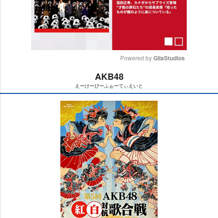
Powered by 
GliaStudios
AKB48
M
えーけーびーふぉーてぃえいと
u
t
e