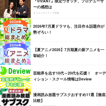
『VIVANT』限定ウオッチ、プロデューサ
ーの感想は
オリコンタイアップ特集
2026年7月夏ドラマも、注目作＆話題作が
勢ぞろい！
【夏アニメ2026】7月期夏の新アニメを一
挙紹介！
芸能界を志す10代～20代を応援！ オーデ
ィション・スクール情報はDeview
漫画読み放題サブスクおすすめ11選【徹底
比較】