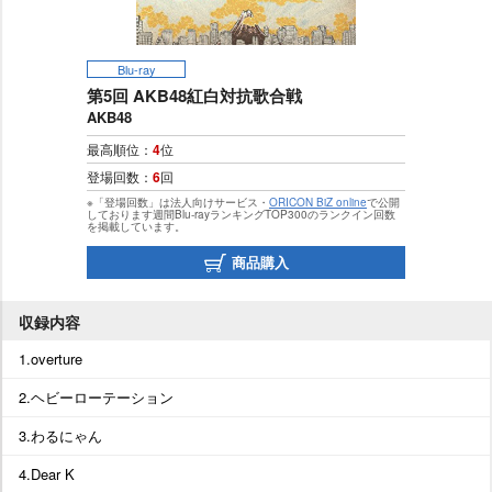
Blu-ray
第5回 AKB48紅白対抗歌合戦
AKB48
最高順位：
4
位
登場回数：
6
回
※「登場回数」は法人向けサービス・
ORICON BiZ online
で公開
しております週間Blu-rayランキングTOP300のランクイン回数
を掲載しています。
商品購入
収録内容
1.overture
2.ヘビーローテーション
3.わるにゃん
4.Dear K