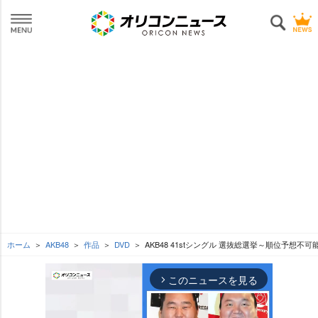
ホーム
AKB48
作品
DVD
AKB48 41stシングル 選抜総選挙～順位予想
このニュースを見る
arrow_forward_ios