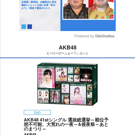
Powered by 
GliaStudios
AKB48
M
えーけーびーふぉーてぃえいと
u
t
e
DVD
AKB48 41stシングル 選抜総選挙～順位予
想不可能、大荒れの一夜～&後夜祭～あと
のまつり～
AKB48