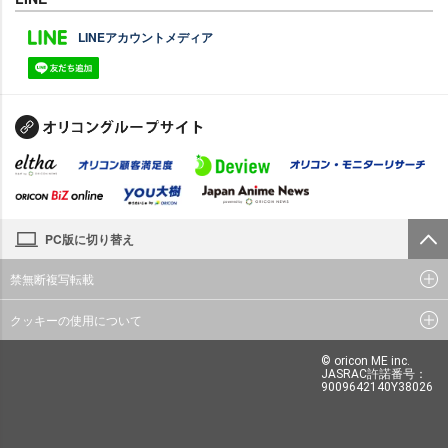
LINEアカウントメディア
PC版に切り替え
禁無断複写転載
クッキーの使用について
© oricon ME inc.
JASRAC許諾番号：
9009642140Y38026