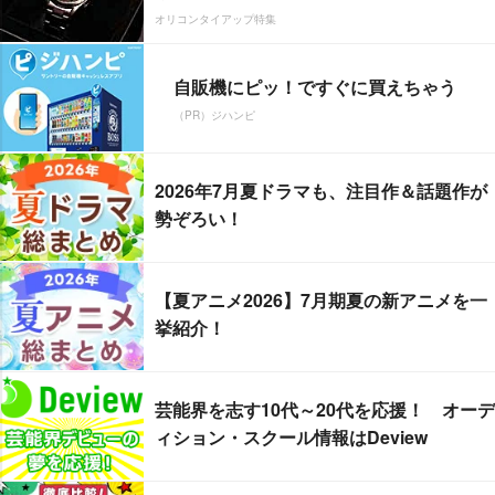
オリコンタイアップ特集
自販機にピッ！ですぐに買えちゃう
（PR）ジハンピ
2026年7月夏ドラマも、注目作＆話題作が
勢ぞろい！
【夏アニメ2026】7月期夏の新アニメを一
挙紹介！
芸能界を志す10代～20代を応援！ オーデ
ィション・スクール情報はDeview