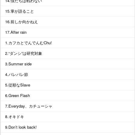
14.僕たちは戦わない
15.掌が語ること
16.前しか向かねえ
17.After rain
1.カフカとでんでんむChu!
2.“ダンシ”は研究対象
3.Summer side
4.バレバレ節
5.従順なSlave
6.Green Flash
7.Everyday、カチューシャ
8.オキドキ
9.Don’t look back!