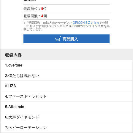
最高順位：
5
位
登場回数：
4
回
※「登場回数」は法人向けサービス・
ORICON BiZ online
で公開
しております週間DVDランキングTOP300のランクイン回数を掲
載しています。
商品購入
収録内容
1.overture
2.僕たちは戦わない
3.UZA
4.ファースト・ラビット
5.After rain
6.大声ダイヤモンド
7.ヘビーローテーション