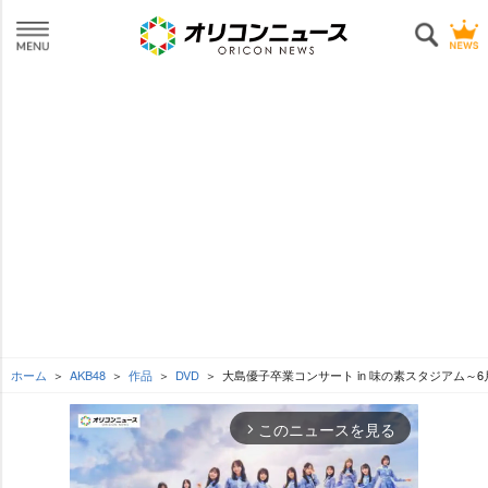
ホーム
AKB48
作品
DVD
大島優子卒業コンサート in 味の素スタジアム～6
このニュースを見る
arrow_forward_ios