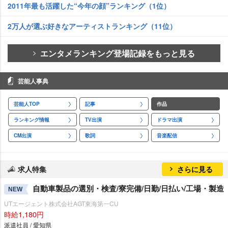
2011年最も活躍した“今年の顔”ランキング（1位）
2万人が選ぶ好きなアーティストランキング（11位）
エンタメランキング登場記録をもっと見る
芸能人事典
芸能人TOP
記事
作品
ランキング情報
TV出演
ドラマ出演
CM出演
歌詞
音楽配信
求人特集
さらに見る
自動車製品の選別・検査/寮完備/日勤/日払い/工場・製造
NEW
UTエージェント株式会社AGT東海第一CU
時給1,180円
派遣社員 / 愛知県