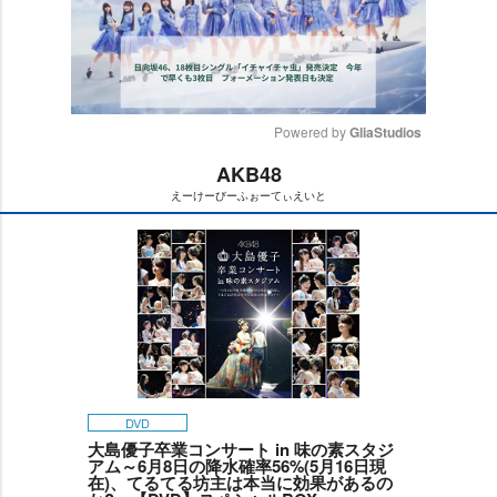
Powered by 
GliaStudios
AKB48
M
えーけーびーふぉーてぃえいと
u
t
e
DVD
大島優子卒業コンサート in 味の素スタジ
アム～6月8日の降水確率56%(5月16日現
在)、てるてる坊主は本当に効果があるの