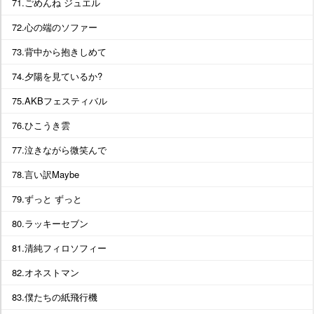
71.ごめんね ジュエル
72.心の端のソファー
73.背中から抱きしめて
74.夕陽を見ているか?
75.AKBフェスティバル
76.ひこうき雲
77.泣きながら微笑んで
78.言い訳Maybe
79.ずっと ずっと
80.ラッキーセブン
81.清純フィロソフィー
82.オネストマン
83.僕たちの紙飛行機