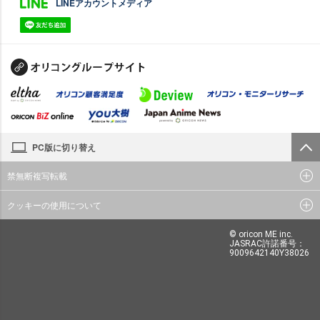
LINEアカウントメディア
PC版に切り替え
禁無断複写転載
クッキーの使用について
© oricon ME inc.
JASRAC許諾番号：
9009642140Y38026