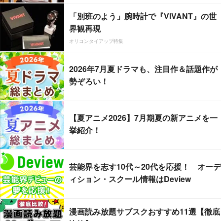
「別班のよう」腕時計で『VIVANT』の世
界観再現
オリコンタイアップ特集
2026年7月夏ドラマも、注目作＆話題作が
勢ぞろい！
【夏アニメ2026】7月期夏の新アニメを一
挙紹介！
芸能界を志す10代～20代を応援！ オーデ
ィション・スクール情報はDeview
漫画読み放題サブスクおすすめ11選【徹底