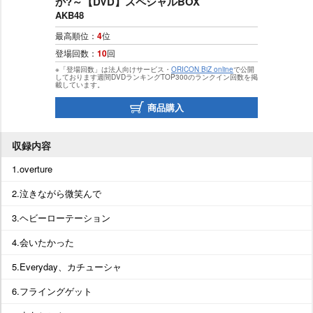
か?～【DVD】スペシャルBOX
AKB48
最高順位：
4
位
登場回数：
10
回
※「登場回数」は法人向けサービス・
ORICON BiZ online
で公開
しております週間DVDランキングTOP300のランクイン回数を掲
載しています。
商品購入
収録内容
1.overture
2.泣きながら微笑んで
3.ヘビーローテーション
4.会いたかった
5.Everyday、カチューシャ
6.フライングゲット