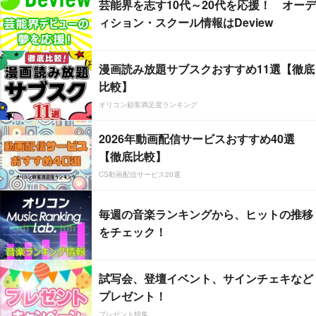
芸能界を志す10代～20代を応援！ オーデ
ィション・スクール情報はDeview
漫画読み放題サブスクおすすめ11選【徹底
比較】
オリコン顧客満足度ランキング
2026年動画配信サービスおすすめ40選
【徹底比較】
CS動画配信サービス20選
毎週の音楽ランキングから、ヒットの推移
をチェック！
試写会、登壇イベント、サインチェキなど
プレゼント！
プレゼント特集