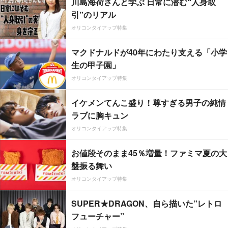
川島海荷さんと学ぶ 日常に潜む“人身取
引”のリアル
オリコンタイアップ特集
マクドナルドが40年にわたり支える「小学
生の甲子園」
オリコンタイアップ特集
イケメンてんこ盛り！尊すぎる男子の純情
ラブに胸キュン
オリコンタイアップ特集
お値段そのまま45％増量！ファミマ夏の大
盤振る舞い
オリコンタイアップ特集
SUPER★DRAGON、自ら描いた”レトロ
フューチャー”