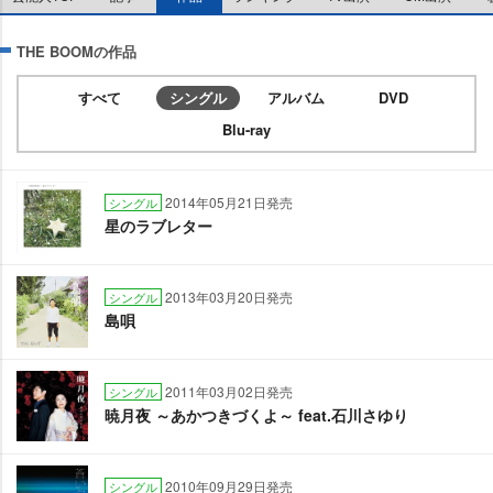
THE BOOMの作品
すべて
シングル
アルバム
DVD
Blu-ray
2014年05月21日発売
シングル
星のラブレター
2013年03月20日発売
シングル
島唄
2011年03月02日発売
シングル
暁月夜 ～あかつきづくよ～ feat.石川さゆり
2010年09月29日発売
シングル