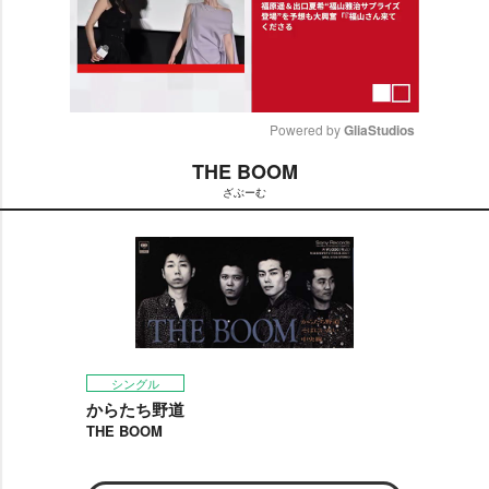
Powered by 
GliaStudios
THE BOOM
M
ざぶーむ
u
t
e
シングル
からたち野道
THE BOOM