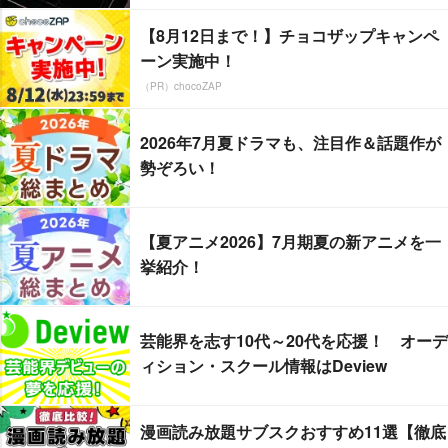
【8月12日まで！】チョコザップキャンペ
ーン実施中！
（PR）chocoZAP
2026年7月夏ドラマも、注目作＆話題作が
勢ぞろい！
【夏アニメ2026】7月期夏の新アニメを一
挙紹介！
芸能界を志す10代～20代を応援！ オーデ
ィション・スクール情報はDeview
漫画読み放題サブスクおすすめ11選【徹底