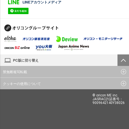
LINEアカウントメディア
PC版に切り替え
禁無断複写転載
クッキーの使用について
© oricon ME inc.
JASRAC許諾番号：
9009642140Y38026