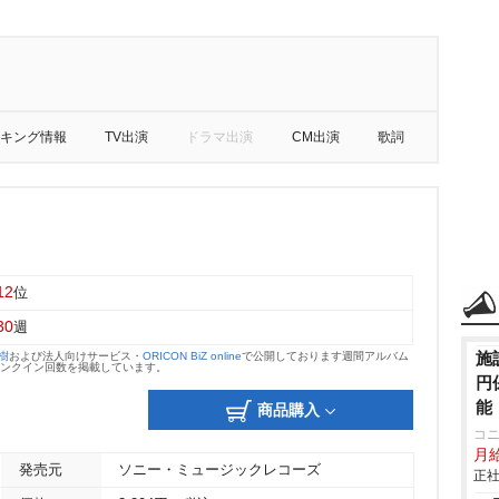
キング情報
TV出演
ドラマ出演
CM出演
歌詞
12
位
30
週
施
大樹
および法人向けサービス・
ORICON BiZ online
で公開しております週間アルバム
のランクイン回数を掲載しています。
円
能
商品購入
コ
月
発売元
ソニー・ミュージックレコーズ
正社