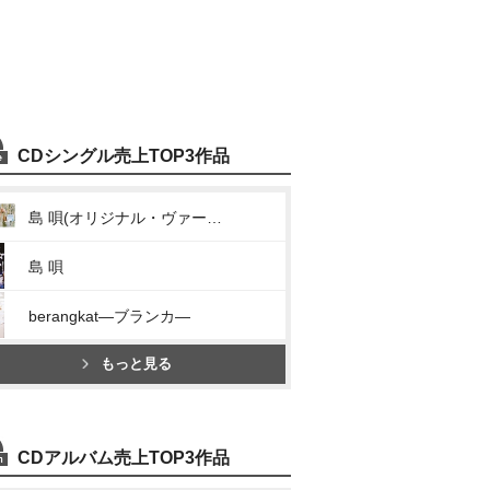
CDシングル売上TOP3作品
島 唄(オリジナル・ヴァージョン)
島 唄
berangkat―ブランカ―
もっと見る
CDアルバム売上TOP3作品