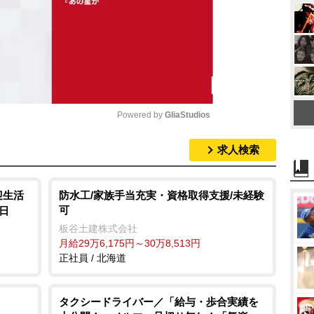
Powered by 
GliaStudios
求人検索
M
u
t
迎生活
防水工/家族手当充実・資格取得支援/未経験
可
日
e
板谷土建株式会社
月給29万6,175円～30万8,513円
正社員 / 北海道
タクシードライバー／「給与・歩合実績を