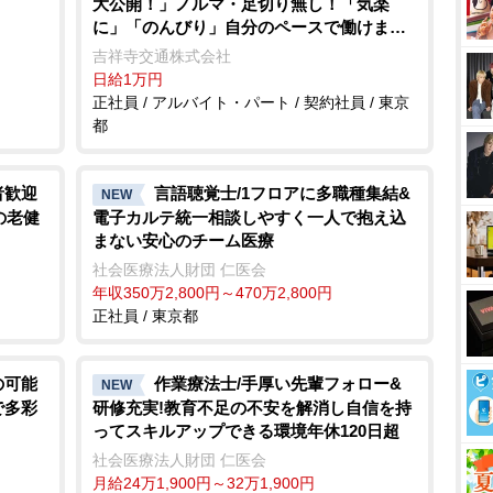
大公開！」ノルマ・足切り無し！「気楽
に」「のんびり」自分のペースで働けます
毎月4連休のシフト！(明番込)なのでプライ
吉祥寺交通株式会社
ベートも充実できます♪
日給1万円
正社員 / アルバイト・パート / 契約社員 / 東京
都
者歓迎
言語聴覚士/1フロアに多職種集結&
NEW
の老健
電子カルテ統一相談しやすく一人で抱え込
まない安心のチーム医療
社会医療法人財団 仁医会
年収350万2,800円～470万2,800円
正社員 / 東京都
の可能
作業療法士/手厚い先輩フォロー&
NEW
で多彩
研修充実!教育不足の不安を解消し自信を持
ってスキルアップできる環境年休120日超
社会医療法人財団 仁医会
月給24万1,900円～32万1,900円