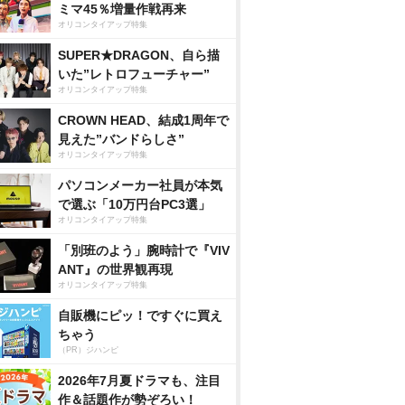
ミマ45％増量作戦再来
オリコンタイアップ特集
SUPER★DRAGON、自ら描
いた”レトロフューチャー”
オリコンタイアップ特集
CROWN HEAD、結成1周年で
見えた”バンドらしさ”
オリコンタイアップ特集
パソコンメーカー社員が本気
で選ぶ「10万円台PC3選」
オリコンタイアップ特集
「別班のよう」腕時計で『VIV
ANT』の世界観再現
オリコンタイアップ特集
自販機にピッ！ですぐに買え
ちゃう
（PR）ジハンピ
2026年7月夏ドラマも、注目
作＆話題作が勢ぞろい！