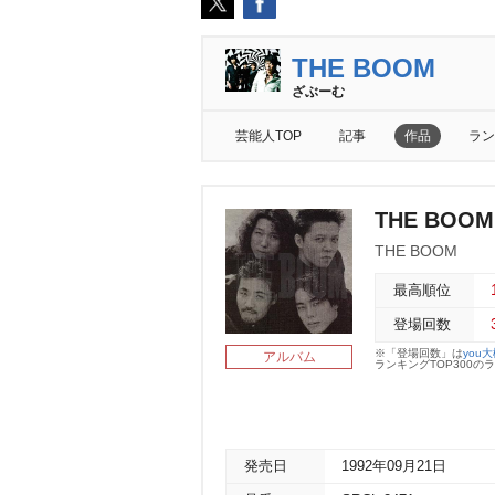
THE BOOM
ざぶーむ
芸能人TOP
記事
作品
ラン
THE BOOM
THE BOOM
最高順位
登場回数
※「登場回数」は
you
アルバム
ランキングTOP300
発売日
1992年09月21日