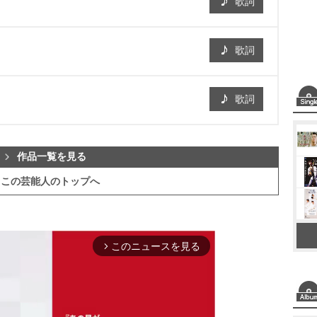
歌詞
歌詞
歌詞
作品一覧を見る
この芸能人のトップへ
このニュースを見る
arrow_forward_ios