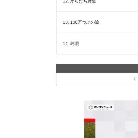
12. からたち野道
13. 100万つぶの涙
14. 島唄