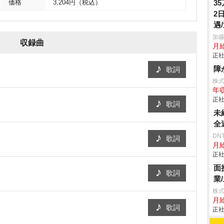
3
価格
3,204円（税込）
2
遇
加
収録曲
月
正社
障
歌詞
株
年収
正社
歌詞
未
全
DN
歌詞
月給
正社
面
歌詞
業
株
月
歌詞
正社