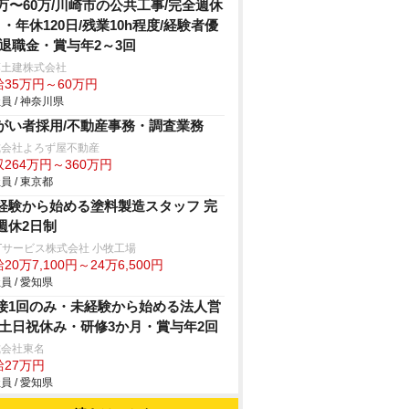
5万〜60万/川崎市の公共工事/完全週休
日・年休120日/残業10h程度/経験者優
/退職金・賞与年2～3回
藤土建株式会社
給35万円～60万円
員 / 神奈川県
がい者採用/不動産事務・調査業務
式会社よろず屋不動産
264万円～360万円
員 / 東京都
経験から始める塗料製造スタッフ 完
週休2日制
Tサービス株式会社 小牧工場
20万7,100円～24万6,500円
員 / 愛知県
接1回のみ・未経験から始める法人営
/土日祝休み・研修3か月・賞与年2回
式会社東名
給27万円
員 / 愛知県