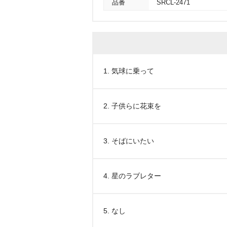
品番
SRCL-2471
1. 気球に乗って
2. 子供らに花束を
3. そばにいたい
4. 星のラブレター
5. なし