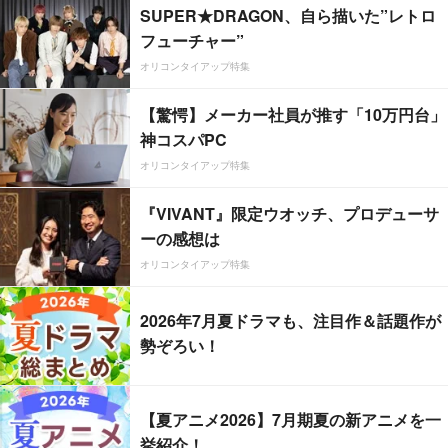
SUPER★DRAGON、自ら描いた”レトロ
フューチャー”
オリコンタイアップ特集
【驚愕】メーカー社員が推す「10万円台」
神コスパPC
オリコンタイアップ特集
『VIVANT』限定ウオッチ、プロデューサ
ーの感想は
オリコンタイアップ特集
2026年7月夏ドラマも、注目作＆話題作が
勢ぞろい！
【夏アニメ2026】7月期夏の新アニメを一
挙紹介！