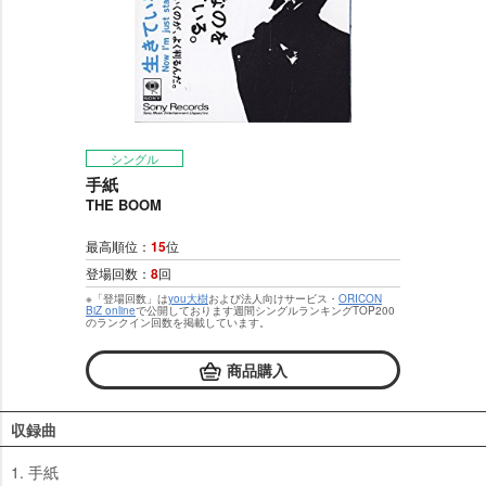
シングル
手紙
THE BOOM
最高順位：
15
位
登場回数：
8
回
※「登場回数」は
you大樹
および法人向けサービス・
ORICON
BiZ online
で公開しております週間シングルランキングTOP200
のランクイン回数を掲載しています。
商品購入
収録曲
1. 手紙