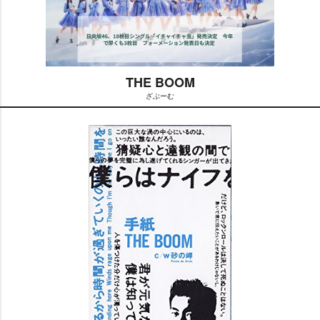
THE BOOM
ざぶーむ
M
u
t
e