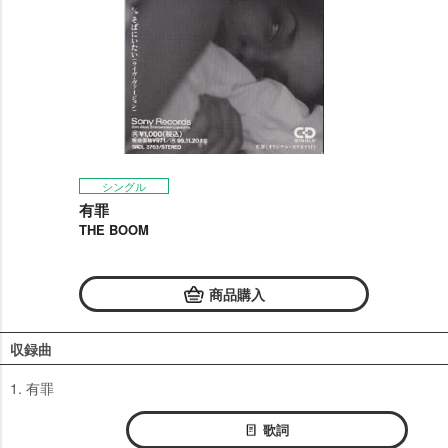
シングル
有罪
THE BOOM
商品購入
収録曲
1. 有罪
歌詞