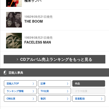
極東サンバ
1992年09月21日発売
THE BOOM
1993年08月21日発売
FACELESS MAN
CDアルバム売上ランキングをもっと見る
芸能人事典
芸能人TOP
記事
作品
ランキング情報
TV出演
ドラマ出演
CM出演
歌詞
音楽配信