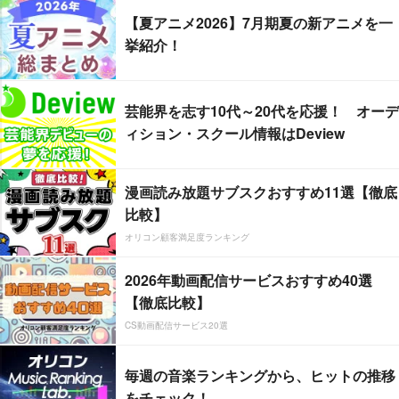
【夏アニメ2026】7月期夏の新アニメを一
挙紹介！
芸能界を志す10代～20代を応援！ オーデ
ィション・スクール情報はDeview
漫画読み放題サブスクおすすめ11選【徹底
比較】
オリコン顧客満足度ランキング
2026年動画配信サービスおすすめ40選
【徹底比較】
CS動画配信サービス20選
毎週の音楽ランキングから、ヒットの推移
をチェック！