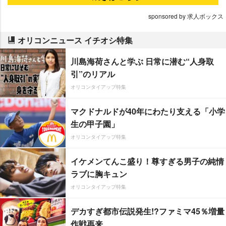
sponsored by 求人ボックス
オリコンニュース イチオシ特集
川島海荷さんと学ぶ 日常に潜む“人身取
引”のリアル
オリコンタイアップ特集
マクドナルドが40年にわたり支える「小学
生の甲子園」
オリコンタイアップ特集
イケメンてんこ盛り！尊すぎる男子の純情
ラブに胸キュン
オリコンタイアップ特集
デカすぎ都市伝説発生!?ファミマ45％増量
作戦再来