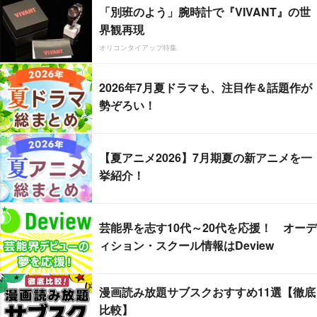
「別班のよう」腕時計で『VIVANT』の世
界観再現
オリコンタイアップ特集
2026年7月夏ドラマも、注目作＆話題作が
勢ぞろい！
【夏アニメ2026】7月期夏の新アニメを一
挙紹介！
芸能界を志す10代～20代を応援！ オーデ
ィション・スクール情報はDeview
漫画読み放題サブスクおすすめ11選【徹底
比較】