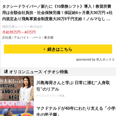
タクシードライバー／新たに《10乗務シフト》導入！教習所費
用は全額会社負担・社会保険完備！保証給6ヶ月最大30万円 ※社
内規定あり飛鳥軍資金制度最大28万5千円支給！ノルマなし 地
域密着型の会社です！！「町田市内最大規模を誇る無線配車本
飛鳥交通カンツリー株式会社
数！！」安定した収入と充実した仕事量で稼げる環境です。 基
月給35万円～40万円
本給の高さも魅力です！《月給40万円以上》の乗務員複数活躍
正社員 / アルバイト・パート / 東京都
中！！現在70歳の乗務員も元気に活躍中！
続きはこちら
sponsored by 求人ボックス
オリコンニュース イチオシ特集
川島海荷さんと学ぶ 日常に潜む“人身取
引”のリアル
オリコンタイアップ特集
マクドナルドが40年にわたり支える「小学
生の甲子園」