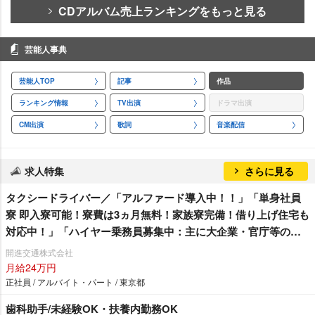
CDアルバム売上ランキングをもっと見る
芸能人事典
芸能人TOP
記事
作品
ランキング情報
TV出演
ドラマ出演
CM出演
歌詞
音楽配信
求人特集
さらに見る
タクシードライバー／「アルファード導入中！！」「単身社員
寮 即入寮可能！寮費は3ヵ月無料！家族寮完備！借り上げ住宅も
対応中！」「ハイヤー乗務員募集中：主に大企業・官庁等のお
客様の送迎をお願い致します。羽田空港や成田空港への送迎が
開進交通株式会社
メインとなります。」「女性ドライバーも在籍残業ほぼ無
月給24万円
し！」 東京無線加盟で安定収入！明るくて楽しい開進交通へ
正社員 / アルバイト・パート / 東京都
是非♫
歯科助手/未経験OK・扶養内勤務OK