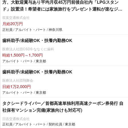
方、大歓迎賞与あり平均月収45万円前後自社内「LPGスタン
ド」設置済！希望者には家族旅行をプレゼント運転が楽なジャ
パンタクシー・シエンタでの乗務♪
双葉交通株式会社
月給20万円
正社員 / アルバイト・パート / 神奈川県
歯科助手/未経験OK・扶養内勤務OK
医療法人社団CSDS ななくに歯科
時給1,500円～1,700円
アルバイト・パート / 東京都
歯科助手/未経験OK・扶養内勤務OK
医療法人社団翔舞会
日給1万2,000円
アルバイト・パート / 東京都
タクシードライバー／首都高速単独利用高速クーポン券発行 自
社保有マンション完備(家族向けも対応可)
日吉交通株式会社
正社員 / アルバイト・パート / 契約社員 / 東京都