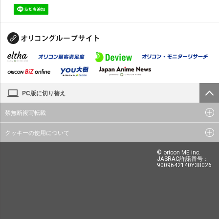
PC版に切り替え
禁無断複写転載
クッキーの使用について
© oricon ME inc.
JASRAC許諾番号：
9009642140Y38026