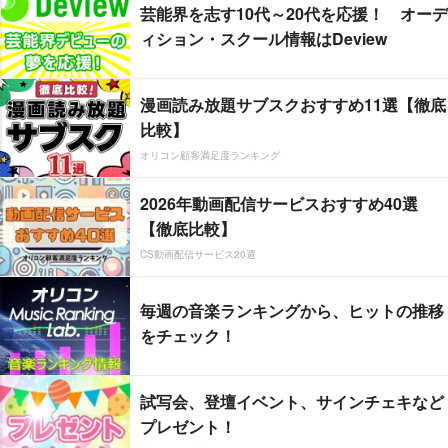
芸能界を志す10代～20代を応援！ オーデ
ィション・スクール情報はDeview
漫画読み放題サブスクおすすめ11選【徹底
比較】
オリコン顧客満足度ランキング
2026年動画配信サービスおすすめ40選
【徹底比較】
CS動画配信サービス20選
毎週の音楽ランキングから、ヒットの推移
をチェック！
試写会、登壇イベント、サインチェキなど
プレゼント！