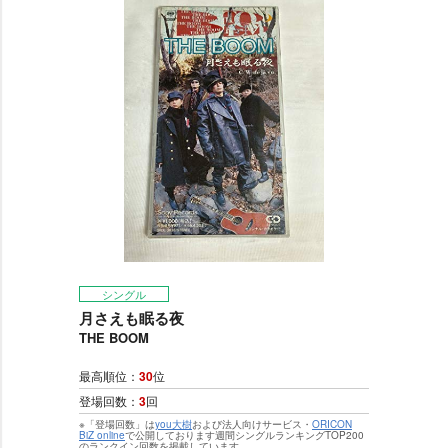
シングル
月さえも眠る夜
THE BOOM
最高順位：
30
位
登場回数：
3
回
※「登場回数」は
you大樹
および法人向けサービス・
ORICON
BiZ online
で公開しております週間シングルランキングTOP200
のランクイン回数を掲載しています。