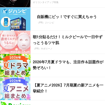
オリコンタイアップ特集
自販機にピッ！ですぐに買えちゃう
（PR）ジハンピ
朝1分貼るだけ！ミルクピールで一日中ず
っとうるツヤ肌
（PR）サボリーノ
2026年7月夏ドラマも、注目作＆話題作が
勢ぞろい！
【夏アニメ2026】7月期夏の新アニメを一
挙紹介！