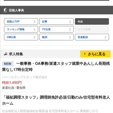
芸能人事典
芸能人TOP
記事
作品
ランキング情報
TV出演
ドラマ出演
CM出演
歌詞
音楽配信
求人特集
さらに見る
一般事務・OA事務/派遣スタッフ就業中あんしん長期残
NEW
業なし17時台定時
パーソルテンプスタッフ株式会社
時給1,450円
派遣社員 / 愛知県
「福祉調理スタッフ」調理師免許必須/日勤のみ/住宅型有料老人
ホーム
社会福祉法人勤医協福祉会/勤医協 住宅型有料老人ホーム 爽風館しのろ