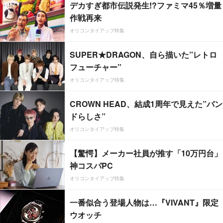
デカすぎ都市伝説発生!?ファミマ45％増量
作戦再来
オリコンタイアップ特集
SUPER★DRAGON、自ら描いた”レトロ
フューチャー”
オリコンタイアップ特集
CROWN HEAD、結成1周年で見えた”バン
ドらしさ”
オリコンタイアップ特集
【驚愕】メーカー社員が推す「10万円台」
神コスパPC
オリコンタイアップ特集
一番似合う登場人物は…『VIVANT』限定
ウオッチ