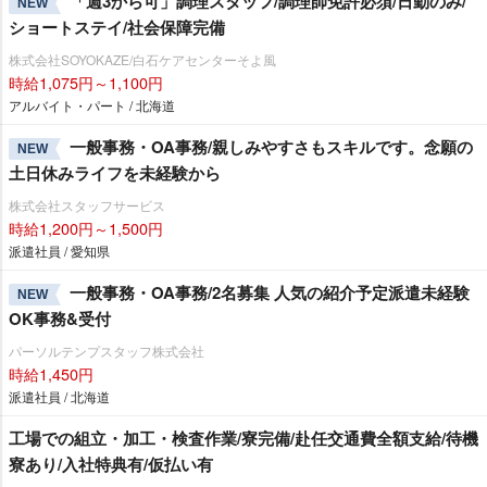
「週3から可」調理スタッフ/調理師免許必須/日勤のみ/
NEW
ショートステイ/社会保障完備
株式会社SOYOKAZE/白石ケアセンターそよ風
時給1,075円～1,100円
アルバイト・パート / 北海道
一般事務・OA事務/親しみやすさもスキルです。念願の
NEW
土日休みライフを未経験から
株式会社スタッフサービス
時給1,200円～1,500円
派遣社員 / 愛知県
一般事務・OA事務/2名募集 人気の紹介予定派遣未経験
NEW
OK事務&受付
パーソルテンプスタッフ株式会社
時給1,450円
派遣社員 / 北海道
工場での組立・加工・検査作業/寮完備/赴任交通費全額支給/待機
寮あり/入社特典有/仮払い有