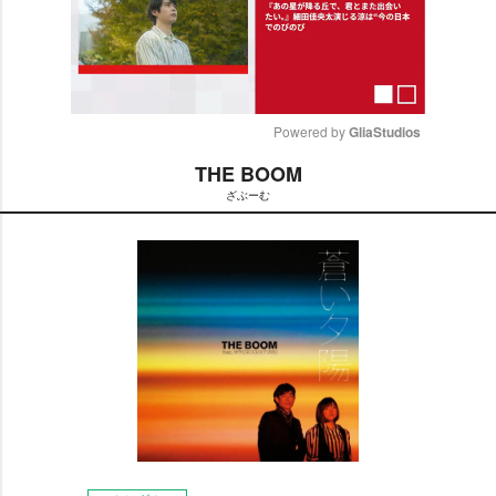
Powered by 
GliaStudios
THE BOOM
M
ざぶーむ
u
t
e