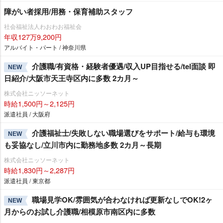
障がい者採用/用務・保育補助スタッフ
社会福祉法人わおわお福祉会
年収127万9,200円
アルバイト・パート / 神奈川県
介護職/有資格・経験者優遇/収入UP目指せる/tel面談 即
NEW
日紹介/大阪市天王寺区内に多数 2カ月～
株式会社ニッソーネット
時給1,500円～2,125円
派遣社員 / 大阪府
介護福祉士/失敗しない職場選びをサポート/給与も環境
NEW
も妥協なし/立川市内に勤務地多数 2カ月～長期
株式会社ニッソーネット
時給1,830円～2,287円
派遣社員 / 東京都
職場見学OK/雰囲気が合わなければ更新なしでOK!2ヶ
NEW
月からのお試し介護職/相模原市南区内に多数