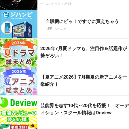
オリコンタイアップ特集
自販機にピッ！ですぐに買えちゃう
（PR）ジハンピ
2026年7月夏ドラマも、注目作＆話題作が
勢ぞろい！
【夏アニメ2026】7月期夏の新アニメを一
挙紹介！
芸能界を志す10代～20代を応援！ オーデ
ィション・スクール情報はDeview