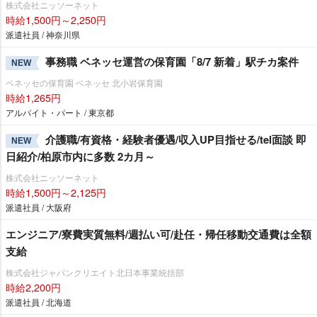
株式会社ニッソーネット
時給1,500円～2,250円
派遣社員 / 神奈川県
事務職 ベネッセ運営の保育園「8/7 新着」駅チカ案件
NEW
ベネッセの保育園 ベネッセ 北小岩保育園
時給1,265円
アルバイト・パート / 東京都
介護職/有資格・経験者優遇/収入UP目指せる/tel面談 即
NEW
日紹介/柏原市内に多数 2カ月～
株式会社ニッソーネット
時給1,500円～2,125円
派遣社員 / 大阪府
エンジニア/寮費実質無料/週払い可/赴任・帰任移動交通費は全額
支給
株式会社ジャパンクリエイト北日本事業統括部
時給2,200円
派遣社員 / 北海道