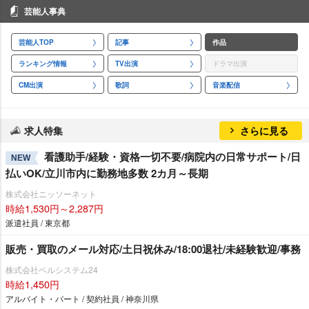
芸能人事典
芸能人TOP
記事
作品
ランキング情報
TV出演
ドラマ出演
CM出演
歌詞
音楽配信
求人特集
さらに見る
看護助手/経験・資格一切不要/病院内の日常サポート/日
NEW
払いOK/立川市内に勤務地多数 2カ月～長期
株式会社ニッソーネット
時給1,530円～2,287円
派遣社員 / 東京都
販売・買取のメール対応/土日祝休み/18:00退社/未経験歓迎/事務
株式会社ベルシステム24
時給1,450円
アルバイト・パート / 契約社員 / 神奈川県