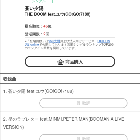
シングル
蒼い夕陽
THE BOOM feat.ユウ(GO!GO!7188)
最高順位：
46
位
登場回数：
2
回
※「登場回数」は
you大樹
および法人向けサービス・
ORICON
BiZ online
で公開しております週間シングルランキングTOP200
のランクイン回数を掲載しています。
商品購入
収録曲
1. 蒼い夕陽 feat.ユウ(GO!GO!7188)
歌詞
2. 星のラブレター feat.MINMI,PETER MAN(BOOMANIA LIVE
VERSION)
歌詞