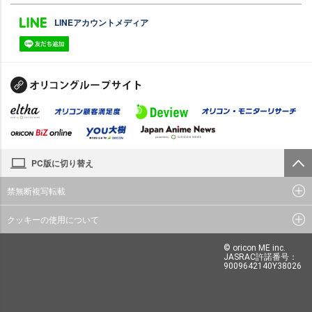
LINEアカウントメディア
PC版に切り替え
禁無断複写転載
クッキーの使用について
© oricon ME inc.
JASRAC許諾番号：
9009642140Y38026