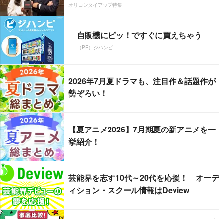
オリコンタイアップ特集
自販機にピッ！ですぐに買えちゃう
（PR）ジハンピ
2026年7月夏ドラマも、注目作＆話題作が
勢ぞろい！
【夏アニメ2026】7月期夏の新アニメを一
挙紹介！
芸能界を志す10代～20代を応援！ オーデ
ィション・スクール情報はDeview