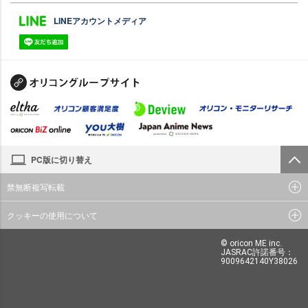
LINEアカウントメディア
PC版に切り替え
禁無断複写転載
クッキーの使用について
© oricon ME inc.
JASRAC許諾番号：
9009642140Y38026