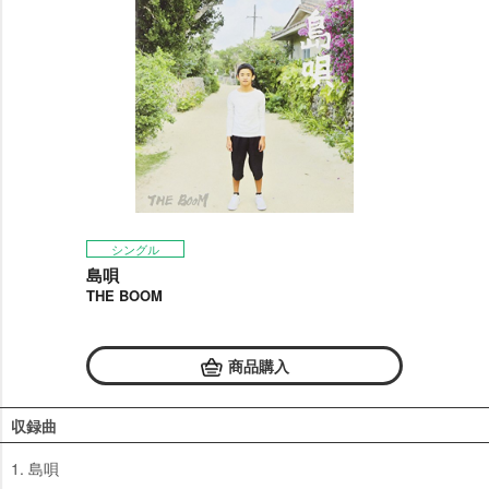
シングル
島唄
THE BOOM
商品購入
収録曲
1. 島唄