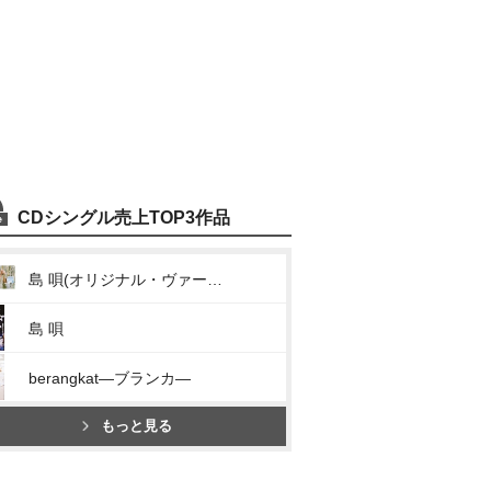
CDシングル売上TOP3作品
島 唄(オリジナル・ヴァージョン)
島 唄
berangkat―ブランカ―
もっと見る