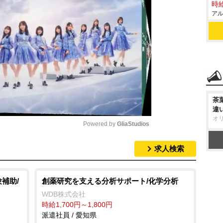
時給
アル
茶
違
オ
Powered by 
GliaStudios
求人検索
M
u
t
補助/
創薬研究を支える分析サポート/化学分析
e
WDB株式会社
時給1,700円～1,800円
派遣社員 / 愛知県