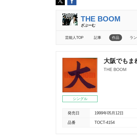
THE BOOM
ざぶーむ
芸能人TOP
記事
作品
ラン
大阪でもま
THE BOOM
シングル
発売日
1999年05月12日
品番
TOCT-4154