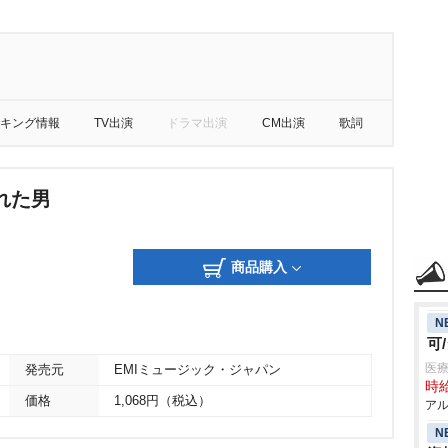
キング情報
TV出演
ドラマ出演
CM出演
歌詞
れた男
商品購入
N
可
医療
発売元
EMIミュージック・ジャパン
時給
価格
1,068円（税込）
アル
N