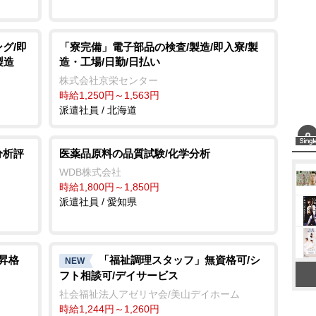
グ/即
「寮完備」電子部品の検査/製造/即入寮/製
製造
造・工場/日勤/日払い
株式会社京栄センター
時給1,250円～1,563円
派遣社員 / 北海道
分析評
医薬品原料の品質試験/化学分析
WDB株式会社
時給1,800円～1,850円
派遣社員 / 愛知県
昇格
「福祉調理スタッフ」無資格可/シ
NEW
フト相談可/デイサービス
社会福祉法人アゼリヤ会/美山デイホーム
時給1,244円～1,260円