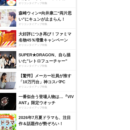
オリコンタイアップ特集
森崎ウィン×向井康二“両片思
い”にキュンが止まらん！
オリコンタイアップ特集
大好評につき再び！ファミマ
名物45％増量キャンペーン
オリコンタイアップ特集
SUPER★DRAGON、自ら描
いた”レトロフューチャー”
オリコンタイアップ特集
【驚愕】メーカー社員が推す
「10万円台」神コスパPC
オリコンタイアップ特集
一番似合う登場人物は…『VIV
ANT』限定ウオッチ
オリコンタイアップ特集
2026年7月夏ドラマも、注目
作＆話題作が勢ぞろい！