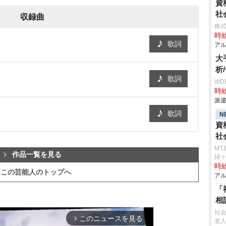
資
社
収録曲
株
時給
歌詞
アル
大
析
歌詞
WD
時給
派遣
歌詞
N
資
社
MT
作品一覧を見る
緑
時給
この芸能人のトップへ
アル
「
相
社
このニュースを見る
arrow_forward_ios
老人