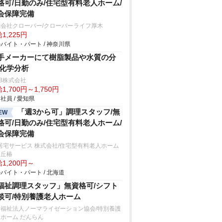
格可/日勤のみ/住宅型有料老人ホーム/
会保障完備
式会社クローバー/クローバーライフ厚木
1,225円
バイト・パート / 神奈川県
手メーカーにて樹脂製品や水質の分
/化学分析
B株式会社
1,700円～1,750円
社員 / 愛知県
「週3から可」調理スタッフ/無
EW
格可/日勤のみ/住宅型有料老人ホーム/
会保障完備
居宅サービス 株式会社/住宅型有料老人ホーム
ヶ丘椿
1,200円～
バイト・パート / 北海道
福祉調理スタッフ」無資格可/シフト
談可/特別養護老人ホーム
会福祉法人ノーマライゼーション協会/特別養護
ホーム だんらん