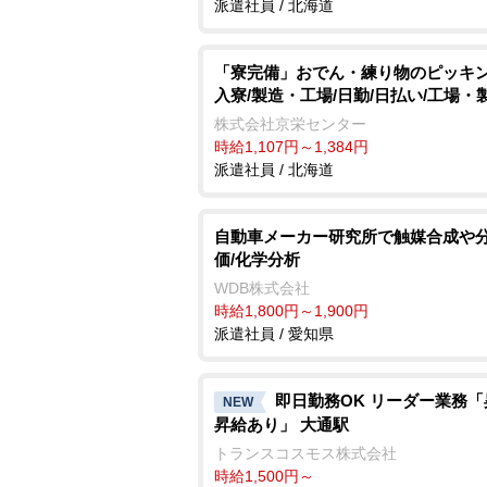
派遣社員 / 北海道
「寮完備」おでん・練り物のピッキン
入寮/製造・工場/日勤/日払い/工場・
株式会社京栄センター
時給1,107円～1,384円
派遣社員 / 北海道
自動車メーカー研究所で触媒合成や
価/化学分析
WDB株式会社
時給1,800円～1,900円
派遣社員 / 愛知県
即日勤務OK リーダー業務「
NEW
昇給あり」 大通駅
トランスコスモス株式会社
時給1,500円～