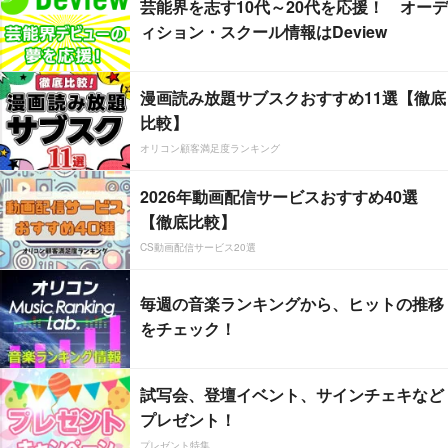
芸能界を志す10代～20代を応援！ オーデ
ィション・スクール情報はDeview
漫画読み放題サブスクおすすめ11選【徹底
比較】
オリコン顧客満足度ランキング
2026年動画配信サービスおすすめ40選
【徹底比較】
CS動画配信サービス20選
毎週の音楽ランキングから、ヒットの推移
をチェック！
試写会、登壇イベント、サインチェキなど
プレゼント！
プレゼント特集