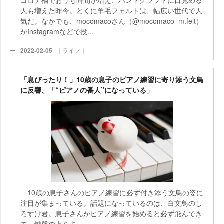
コロナ禍でおうち時間が増え、ハンドクラフトに目覚める
人も増えた昨今。とくに羊毛フェルトは、幅広い世代で人
気だ。なかでも、mocomacoさん（@mocomaco_m.felt）
がInstagramなどで投...
2022-02-05
｜ライフ｜
「息ぴったり！」10歳の息子のピアノ練習に寄り添う文鳥
に反響、「“ピアノの番人”になっている」
10歳の息子さんのピアノ練習に必ず付き添う文鳥の姿に
注目が集まっている。話題になっているのは、白文鳥のし
ろすけ君。息子さんがピアノ練習を始めると必ず飛んでき