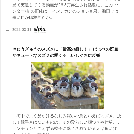
見て突進してくる動画が26.3万再生され話題に。この“ハ
ンター猫”の正体は、マンチカンのジョジョ君。動画では
鋭い目が印象的だが...
2022-03-31
ぎゅうぎゅうのスズメに「最高の癒し！」 ほっぺの斑点
がキュートなスズメの愛くるしいしぐさに反響
街中でよく見かけるなじみ深い小鳥といえばスズメ。決
して派手さはないものの、その愛らしい顔つきや仕草、チ
ュンチュンとさえずる様子に魅了されている人は多いは