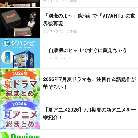
オリコンタイアップ特集
「別班のよう」腕時計で『VIVANT』の世
界観再現
オリコンタイアップ特集
自販機にピッ！ですぐに買えちゃう
（PR）ジハンピ
2026年7月夏ドラマも、注目作＆話題作が
勢ぞろい！
【夏アニメ2026】7月期夏の新アニメを一
挙紹介！