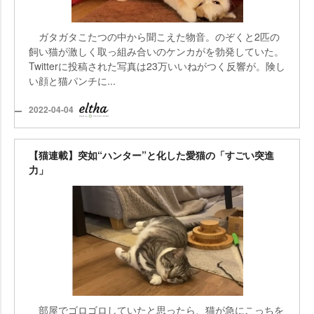
ガタガタこたつの中から聞こえた物音。のぞくと2匹の
飼い猫が激しく取っ組み合いのケンカがを勃発していた。
Twitterに投稿された写真は23万いいねがつく反響が。険し
い顔と猫パンチに...
2022-04-04
【猫連載】突如“ハンター”と化した愛猫の「すごい突進
力」
部屋でゴロゴロしていたと思ったら、猫が急にこっちを