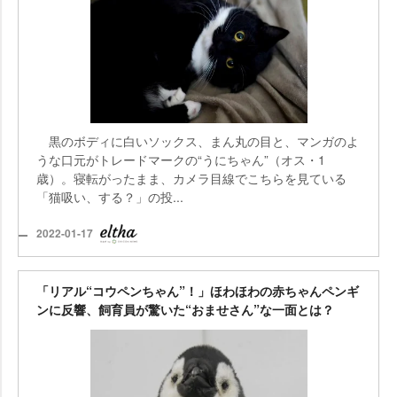
黒のボディに白いソックス、まん丸の目と、マンガのよ
うな口元がトレードマークの“うにちゃん”（オス・1
歳）。寝転がったまま、カメラ目線でこちらを見ている
「猫吸い、する？」の投...
2022-01-17
「リアル“コウペンちゃん”！」ほわほわの赤ちゃんペンギ
ンに反響、飼育員が驚いた“おませさん”な一面とは？