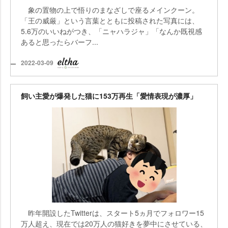
象の置物の上で悟りのまなざしで座るメインクーン。
「王の威厳」という言葉とともに投稿された写真には、
5.6万のいいねがつき、「ニャハラジャ」「なんか既視感
あると思ったらバーフ...
2022-03-09
飼い主愛が爆発した猫に153万再生「愛情表現が濃厚」
昨年開設したTwitterは、スタート5ヵ月でフォロワー15
万人超え、現在では20万人の猫好きを夢中にさせている、