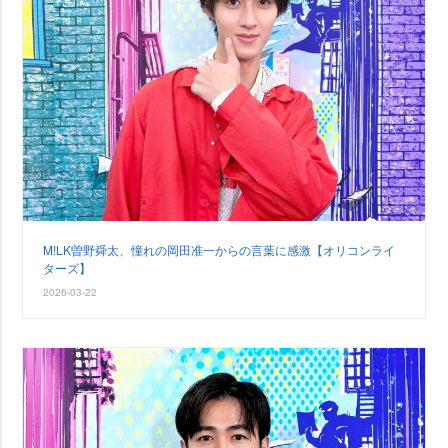
M!LK曽野舜太、憧れの岡田准一からの言葉に感激【オリコンライ
ターズ】
2026-03-22