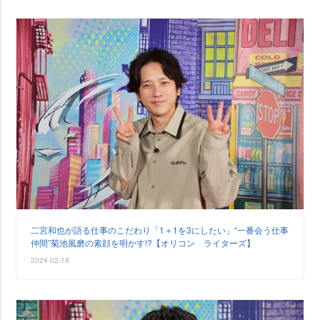
二宮和也が語る仕事のこだわり「1＋1を3にしたい」“一番会う仕事
仲間”菊池風磨の素顔を明かす!?【オリコン ライターズ】
2024-02-18