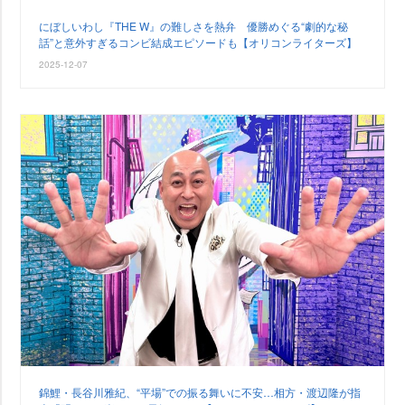
にぼしいわし『THE W』の難しさを熱弁 優勝めぐる“劇的な秘
話”と意外すぎるコンビ結成エピソードも【オリコンライターズ】
2025-12-07
錦鯉・長谷川雅紀、“平場”での振る舞いに不安…相方・渡辺隆が指