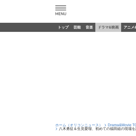
トップ
芸能
音楽
ドラマ&映画
アニメ
ホーム（オリコンニュース）
Drama&Movie T
八木勇征＆生見愛瑠、初めての福田組の現場を語る