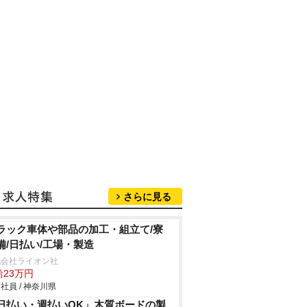
さらに見る
ラック車体や部品の加工・組立て/寮
備/日払い/工場・製造
式会社ライオン社
給23万円
社員 / 神奈川県
日払い・週払いOK」木質ボードの製