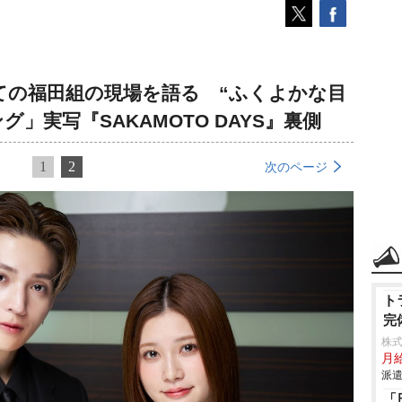
ての福田組の現場を語る “ふくよかな目
」実写『SAKAMOTO DAYS』裏側
1
2
次のページ
ト
完
株
月
派遣
「