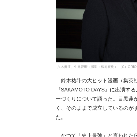
八木勇征、生見愛瑠（撮影：松尾夏樹） （C）ORICON N
鈴木祐斗の大ヒット漫画（集英社
『SAKAMOTO DAYS』に出
ーづくりについて語った。目黒蓮が
く、そのままで成立しているのが
た。
かつて「史上最強」と言われた伝