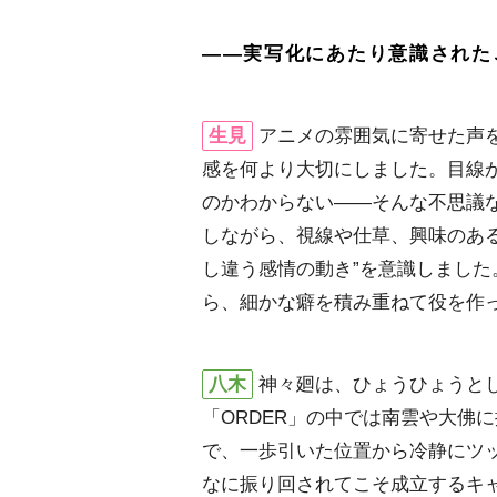
――実写化にあたり意識された
生見
アニメの雰囲気に寄せた声
感を何より大切にしました。目線
のかわからない――そんな不思議
しながら、視線や仕草、興味のあ
し違う感情の動き”を意識しまし
ら、細かな癖を積み重ねて役を作
八木
神々廻は、ひょうひょうと
「ORDER」の中では南雲や大佛
で、一歩引いた位置から冷静にツ
なに振り回されてこそ成立するキ