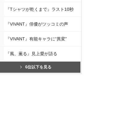
『Tシャツが乾くまで』ラスト10秒
『VIVANT』俳優がツッコミの声
『VIVANT』有能キャラに“異変”
『風、薫る』見上愛が語る
6位以下を見る