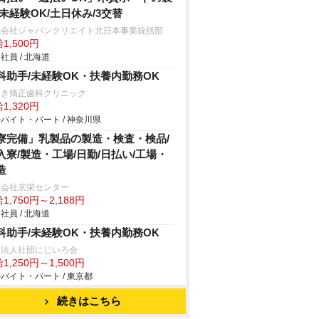
/未経験OK/土日休み/3交替
式会社ジャパンクリエイト北日本事業統括部
1,500円
社員 / 北海道
科助手/未経験OK・扶養内勤務OK
えき矯正歯科クリニック
1,320円
バイト・パート / 神奈川県
寮完備」乳製品の製造・検査・検品/
入寮/製造・工場/日勤/日払い/工場・
造
式会社京栄センター
1,750円～2,188円
社員 / 北海道
科助手/未経験OK・扶養内勤務OK
療法人社団にじいろ会
1,250円～1,500円
バイト・パート / 東京都
続きはこちら