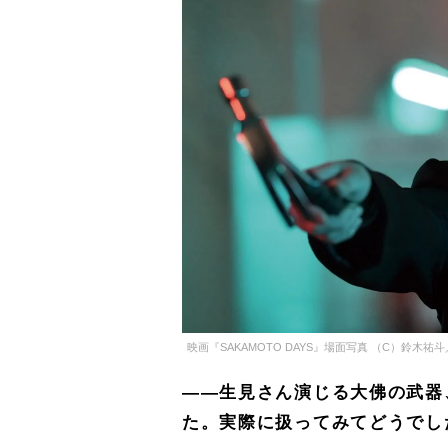
映画『SAKAMOTO DAYS』場面写真 （C）鈴木祐斗
――生見さん演じる大佛の武器
た。実際に扱ってみてどうでし