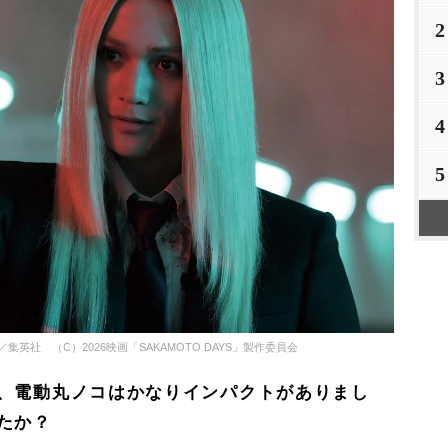
2
3
4
5
／集英社 （C）2026映画「SAKAMOTO DAYS」製作委員会
、電動丸ノコはかなりインパクトがありまし
たか？