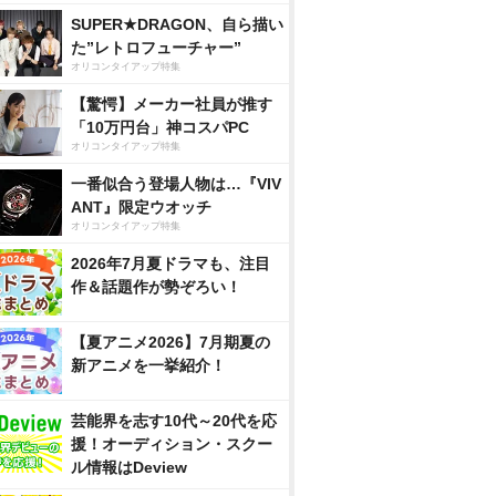
SUPER★DRAGON、自ら描い
た”レトロフューチャー”
オリコンタイアップ特集
【驚愕】メーカー社員が推す
「10万円台」神コスパPC
オリコンタイアップ特集
一番似合う登場人物は…『VIV
ANT』限定ウオッチ
オリコンタイアップ特集
2026年7月夏ドラマも、注目
作＆話題作が勢ぞろい！
【夏アニメ2026】7月期夏の
新アニメを一挙紹介！
芸能界を志す10代～20代を応
援！オーディション・スクー
ル情報はDeview