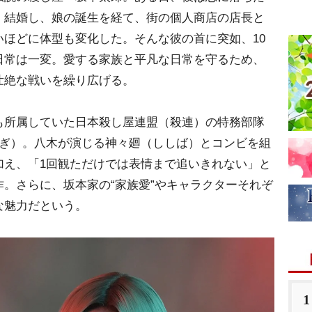
。結婚し、娘の誕生を経て、街の個人商店の店長と
ほどに体型も変化した。そんな彼の首に突如、10
日常は一変。愛する家族と平凡な日常を守るため、
壮絶な戦いを繰り広げる。
所属していた日本殺し屋連盟（殺連）の特務部隊
らぎ）。八木が演じる神々廻（ししば）とコンビを組
加え、「1回観ただけでは表情まで追いきれない」と
。さらに、坂本家の“家族愛”やキャラクターそれぞ
な魅力だという。
1