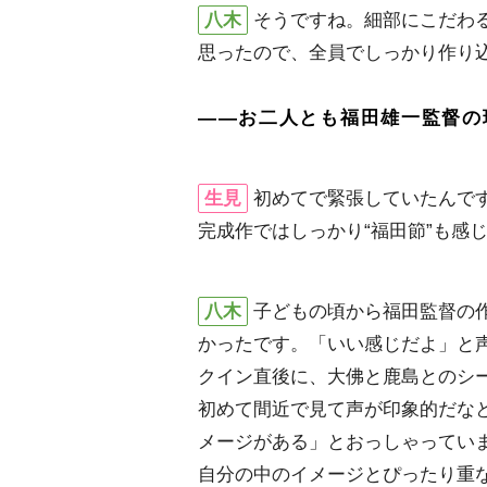
八木
そうですね。細部にこだわ
思ったので、全員でしっかり作り
――お二人とも福田雄一監督の
生見
初めてで緊張していたんで
完成作ではしっかり“福田節”も感
八木
子どもの頃から福田監督の
かったです。「いい感じだよ」と
クイン直後に、大佛と鹿島とのシ
初めて間近で見て声が印象的だな
メージがある」とおっしゃってい
自分の中のイメージとぴったり重