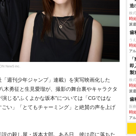
造
株
時給
派遣
歯
う
時給
アル
「
即
ewS inc.
製
「週刊少年ジャンプ」連載）を実写映画化した
株
時給
演する八木勇征と生見愛瑠が、撮影の舞台裏やキャラクタ
派遣
演じる“ふくよかな坂本”については「CGではな
歯
医
すごい」「とてもチャーミング」と絶賛の声を上げ
時給
アル
説の殺し屋・坂本太郎。ある日、彼は恋に落ちた