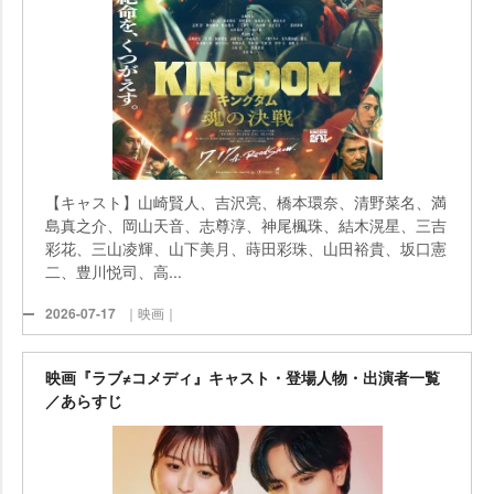
【キャスト】山崎賢人、吉沢亮、橋本環奈、清野菜名、満
島真之介、岡山天音、志尊淳、神尾楓珠、結木滉星、三吉
彩花、三山凌輝、山下美月、蒔田彩珠、山田裕貴、坂口憲
二、豊川悦司、高...
2026-07-17
｜映画｜
映画『ラブ≠コメディ』キャスト・登場人物・出演者一覧
／あらすじ