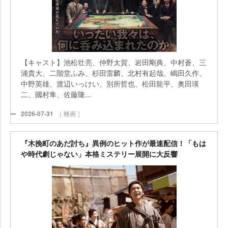
【キャスト】池松壮亮、仲野太賀、岩田剛典、中村蒼、三
浦貴大、二階堂ふみ、杉田雷麟、北村有起哉、嶋田久作、
中野英雄、渡辺いっけい、別所哲也、松田龍平、奥田瑛
二、國村隼、佐藤隆...
2026-07-31
｜映画｜
『木挽町のあだ討ち』異例のヒット作が最速配信！「もは
時代劇じゃない」本格ミステリー展開に大反響