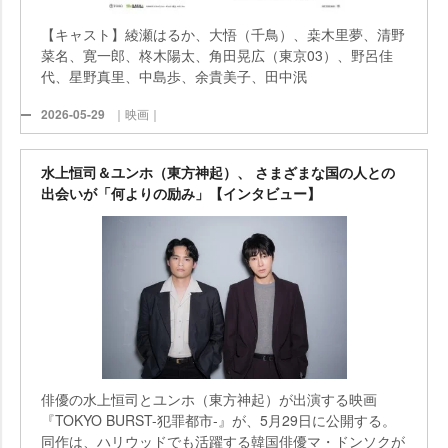
【キャスト】綾瀬はるか、大悟（千鳥）、桒木里夢、清野
菜名、寛一郎、柊木陽太、角田晃広（東京03）、野呂佳
代、星野真里、中島歩、余貴美子、田中泯
2026-05-29
｜映画｜
水上恒司＆ユンホ（東方神起）、 さまざまな国の人との
出会いが「何よりの励み」【インタビュー】
俳優の水上恒司とユンホ（東方神起）が出演する映画
『TOKYO BURST-犯罪都市-』が、5月29日に公開する。
同作は、ハリウッドでも活躍する韓国俳優マ・ドンソクが