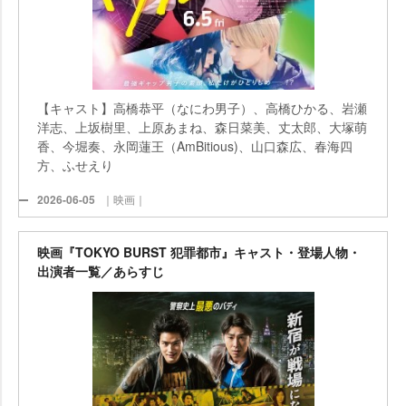
【キャスト】高橋恭平（なにわ男子）、高橋ひかる、岩瀬
洋志、上坂樹里、上原あまね、森日菜美、丈太郎、大塚萌
香、今堀奏、永岡蓮王（AmBitious)、山口森広、春海四
方、ふせえり
2026-06-05
｜映画｜
映画『TOKYO BURST 犯罪都市』キャスト・登場人物・
出演者一覧／あらすじ