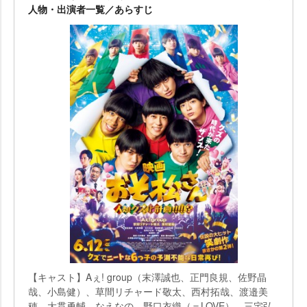
人物・出演者一覧／あらすじ
【キャスト】Aぇ! group（末澤誠也、正門良規、佐野晶
哉、小島健）、草間リチャード敬太、西村拓哉、渡邉美
穂、大貫勇輔、なえなの、野口衣織（＝LOVE）、三宅弘