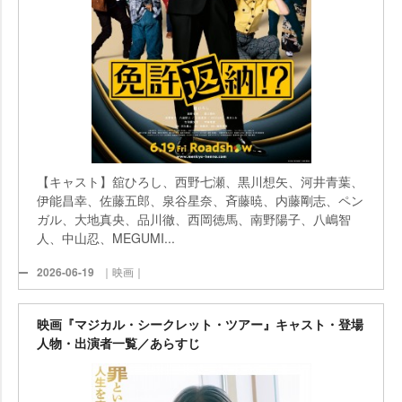
【キャスト】舘ひろし、西野七瀬、黒川想矢、河井青葉、
伊能昌幸、佐藤五郎、泉谷星奈、斉藤暁、内藤剛志、ペン
ガル、大地真央、品川徹、西岡徳馬、南野陽子、八嶋智
人、中山忍、MEGUMI...
2026-06-19
｜映画｜
映画『マジカル・シークレット・ツアー』キャスト・登場
人物・出演者一覧／あらすじ