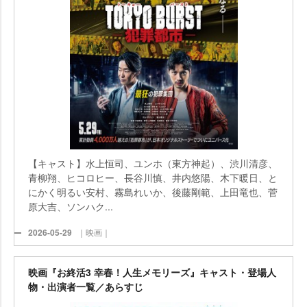
【キャスト】水上恒司、ユンホ（東方神起）、渋川清彦、
青柳翔、ヒコロヒー、長谷川慎、井内悠陽、木下暖日、と
にかく明るい安村、霧島れいか、後藤剛範、上田竜也、菅
原大吉、ソンハク...
2026-05-29
｜映画｜
映画『お終活3 幸春！人生メモリーズ』キャスト・登場人
物・出演者一覧／あらすじ