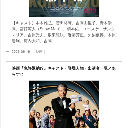
【キャスト】本木雅弘、菅田将暉、吉高由里子、青木崇
高、宮舘涼太（Snow Man）、柄本佑、ユースケ・サンタ
マリア、吉原光夫、坂東龍汰、近藤芳正、矢柴俊博、木原
勝利、河内大和、吉岡...
2026-06-19
｜映画｜
映画『免許返納!?』キャスト・登場人物・出演者一覧／あ
らすじ