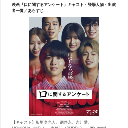
映画『口に関するアンケート』キャスト・登場人物・出演
者一覧／あらすじ
【キャスト】板垣李光人、綱啓永、吉川愛、
MOMONA（ME:I）、森愁斗（BUDDiiS）、西山智樹