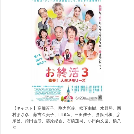
【キャスト】高畑淳子、剛力彩芽、松下由樹、水野勝、西
村まさ彦、藤吉久美子、LiLiCo、三田佳子、勝俣州和、彦
摩呂、袴田吉彦、藤原紀香、石橋蓮司、小日向文世、橋爪
功