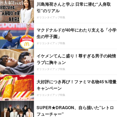
川島海荷さんと学ぶ 日常に潜む“人身取
引”のリアル
オリコンタイアップ特集
マクドナルドが40年にわたり支える「小学
生の甲子園」
オリコンタイアップ特集
イケメンてんこ盛り！尊すぎる男子の純情
ラブに胸キュン
オリコンタイアップ特集
大好評につき再び！ファミマ名物45％増量
キャンペーン
オリコンタイアップ特集
SUPER★DRAGON、自ら描いた”レトロ
フューチャー”