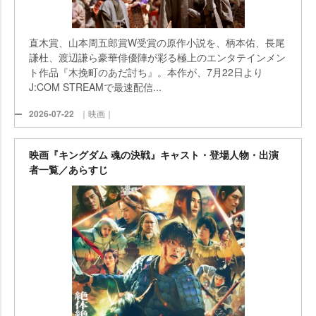
直木賞、山本周五郎賞W受賞の原作小説を、柄本佑、長尾
謙杜、渡辺謙ら豪華俳優陣が彩る極上のエンタテインメン
ト作品『木挽町のあだ討ち』。本作が、7月22日より
J:COM STREAMで最速配信...
2026-07-22
｜映画｜
映画『キングダム 魂の決戦』キャスト・登場人物・出演
者一覧／あらすじ