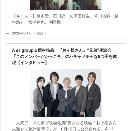
【キャスト】橋本愛、石川恋、久保田紗友、草川拓弥（超
特急）、松浦祐也、利重剛
2026-06-12
｜映画｜
Aぇ! group＆西村拓哉、『おそ松さん』“兄弟”座談会
「このメンバーだからこそ」のハチャメチャな6つ子を体
現【インタビュー】
人気アニメの実写映画化第2弾となる映画『おそ松さん
人類クズ化計画!!!!!?』が、6月12日に公開される。Aぇ!