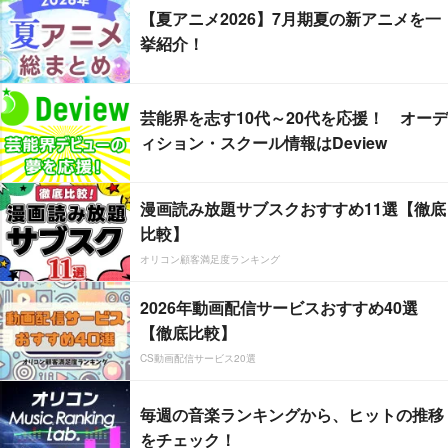
【夏アニメ2026】7月期夏の新アニメを一
挙紹介！
芸能界を志す10代～20代を応援！ オーデ
ィション・スクール情報はDeview
漫画読み放題サブスクおすすめ11選【徹底
比較】
オリコン顧客満足度ランキング
2026年動画配信サービスおすすめ40選
【徹底比較】
CS動画配信サービス20選
毎週の音楽ランキングから、ヒットの推移
をチェック！