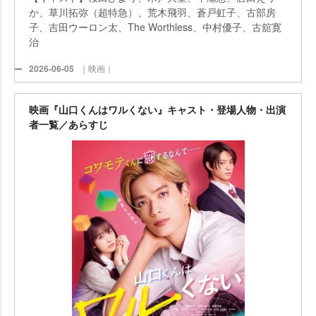
か、草川拓弥（超特急）、荒木飛羽、蒼戸虹子、古部房
子、吉田ウーロン太、The Worthless、中村優子、古舘寛
治
2026-06-05
｜映画｜
映画『山口くんはワルくない』キャスト・登場人物・出演
者一覧／あらすじ