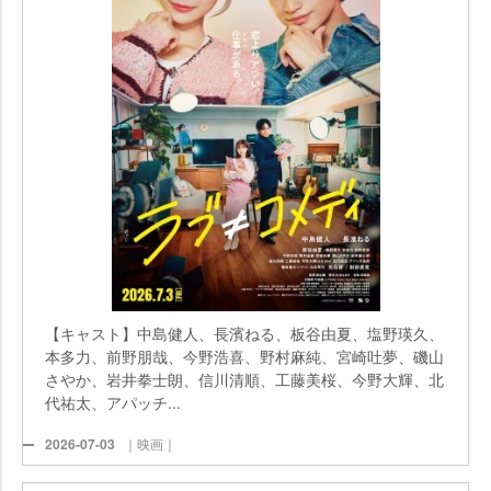
【キャスト】中島健人、長濱ねる、板谷由夏、塩野瑛久、
本多力、前野朋哉、今野浩喜、野村麻純、宮崎吐夢、磯山
さやか、岩井拳士朗、信川清順、工藤美桜、今野大輝、北
代祐太、アパッチ...
2026-07-03
｜映画｜