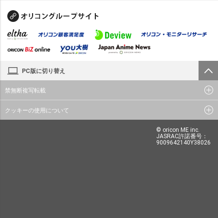
PC版に切り替え
禁無断複写転載
クッキーの使用について
© oricon ME inc.
JASRAC許諾番号：
9009642140Y38026