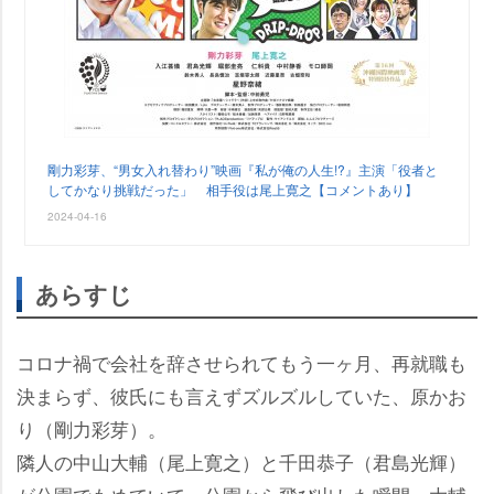
剛力彩芽、“男女入れ替わり”映画『私が俺の人生!?』主演「役者と
してかなり挑戦だった」 相手役は尾上寛之【コメントあり】
2024-04-16
あらすじ
コロナ禍で会社を辞させられてもう一ヶ月、再就職も
決まらず、彼氏にも言えずズルズルしていた、原かお
り（剛力彩芽）。
隣人の中山大輔（尾上寛之）と千田恭子（君島光輝）