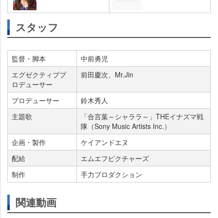
スタッフ
監督・脚本
中前勇児
エグゼクティブプ
前田慶次、Mr.Jin
ロデューサー
プロデューサー
鈴木秀人
主題歌
「合言葉～シャララ～」THEイナズマ戦
隊（Sony Music Artists Inc.）
企画・製作
ケイアンドエヌ
配給
エムエフピクチャーズ
制作
手力プロダクション
関連動画