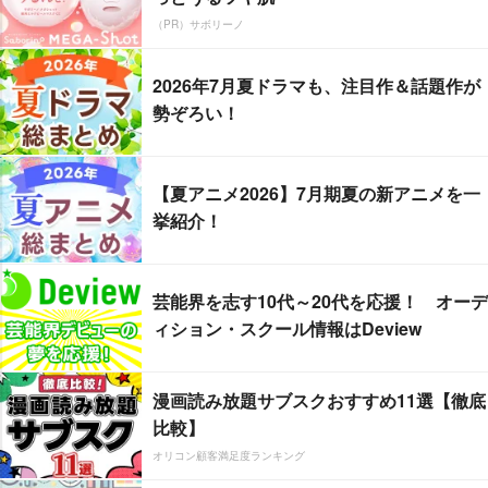
（PR）サボリーノ
2026年7月夏ドラマも、注目作＆話題作が
勢ぞろい！
【夏アニメ2026】7月期夏の新アニメを一
挙紹介！
芸能界を志す10代～20代を応援！ オーデ
ィション・スクール情報はDeview
漫画読み放題サブスクおすすめ11選【徹底
比較】
オリコン顧客満足度ランキング