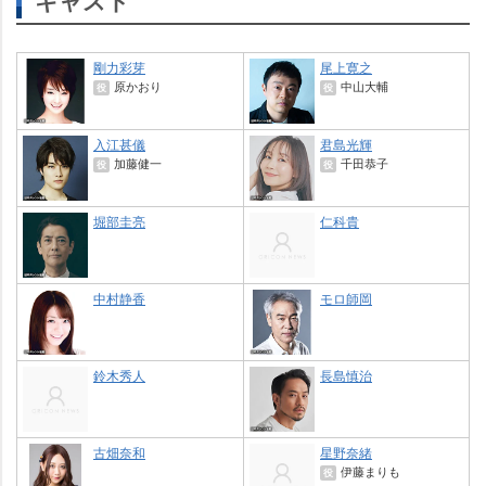
キャスト
剛力彩芽
尾上寛之
原かおり
中山大輔
役
役
入江甚儀
君島光輝
加藤健一
千田恭子
役
役
堀部圭亮
仁科貴
中村静香
モロ師岡
鈴木秀人
長島慎治
古畑奈和
星野奈緒
伊藤まりも
役