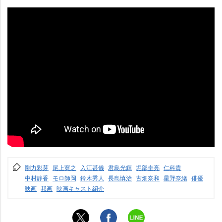
剛力彩芽
尾上寛之
入江甚儀
君島光輝
堀部圭亮
仁科貴
中村静香
モロ師岡
鈴木秀人
長島慎治
古畑奈和
星野奈緒
俳優
映画
邦画
映画キャスト紹介