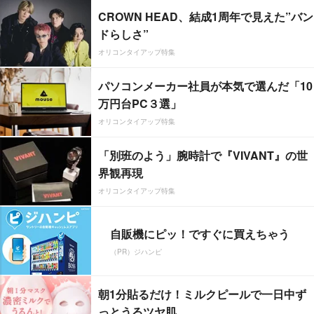
CROWN HEAD、結成1周年で見えた”バン
ドらしさ”
オリコンタイアップ特集
パソコンメーカー社員が本気で選んだ「10
万円台PC３選」
オリコンタイアップ特集
「別班のよう」腕時計で『VIVANT』の世
界観再現
オリコンタイアップ特集
自販機にピッ！ですぐに買えちゃう
（PR）ジハンピ
朝1分貼るだけ！ミルクピールで一日中ず
っとうるツヤ肌