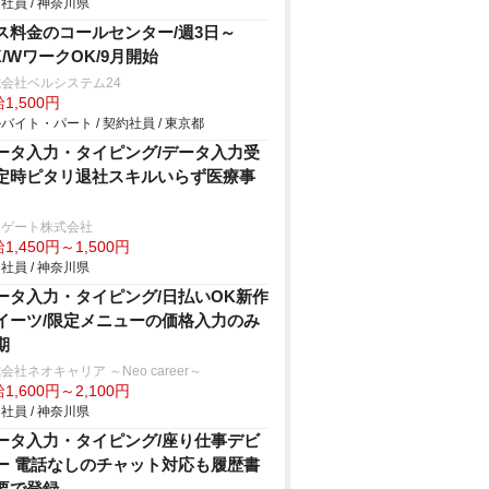
社員 / 神奈川県
ス料金のコールセンター/週3日～
K/WワークOK/9月開始
会社ベルシステム24
1,500円
バイト・パート / 契約社員 / 東京都
ータ入力・タイピング/データ入力受
定時ピタリ退社スキルいらず医療事
アゲート株式会社
1,450円～1,500円
社員 / 神奈川県
ータ入力・タイピング/日払いOK新作
イーツ/限定メニューの価格入力のみ
期
会社ネオキャリア ～Neo career～
1,600円～2,100円
社員 / 神奈川県
ータ入力・タイピング/座り仕事デビ
ー 電話なしのチャット対応も履歴書
要で登録