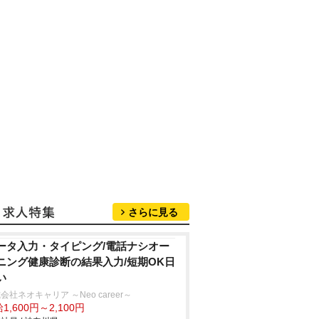
さらに見る
ータ入力・タイピング/電話ナシオー
ニング健康診断の結果入力/短期OK日
い
会社ネオキャリア ～Neo career～
1,600円～2,100円