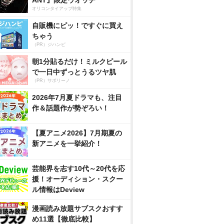
ANT』限定ウオッチ
オリコンタイアップ特集
自販機にピッ！ですぐに買え
ちゃう
（PR）ジハンピ
朝1分貼るだけ！ミルクピール
で一日中ずっとうるツヤ肌
（PR）サボリーノ
2026年7月夏ドラマも、注目
作＆話題作が勢ぞろい！
【夏アニメ2026】7月期夏の
新アニメを一挙紹介！
芸能界を志す10代～20代を応
援！オーディション・スクー
ル情報はDeview
漫画読み放題サブスクおすす
め11選【徹底比較】