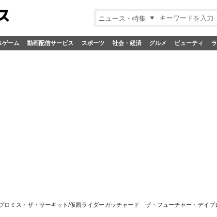
ニュース・特集
&ゲーム
動画配信サービス
スポーツ
社会・経済
グルメ
ビューティ
ラ
！プロミス・ザ・サーキット/仮面ライダーガッチャード ザ・フューチャー・デイブ