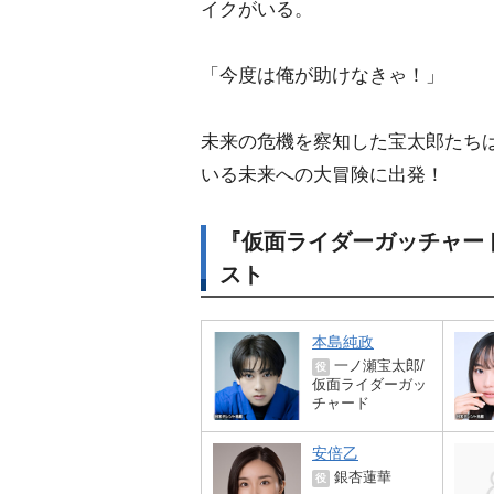
イクがいる。
「今度は俺が助けなきゃ！」
未来の危機を察知した宝太郎たちは
いる未来への大冒険に出発！
『仮面ライダーガッチャー
スト
本島純政
一ノ瀬宝太郎/
役
仮面ライダーガッ
チャード
安倍乙
銀杏蓮華
役