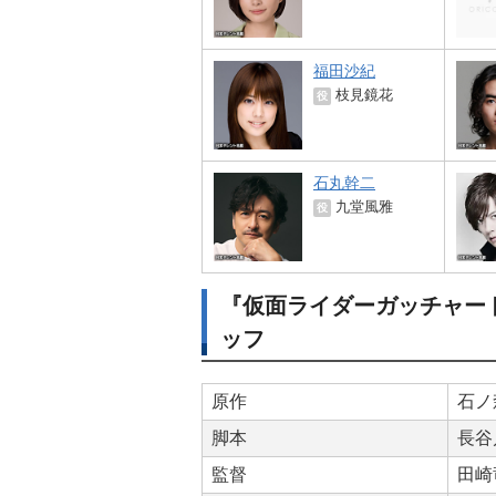
福田沙紀
枝見鏡花
役
石丸幹二
九堂風雅
役
『仮面ライダーガッチャー
ッフ
原作
石ノ
脚本
長谷
監督
田崎