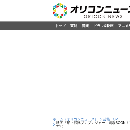
トップ
芸能
音楽
ドラマ&映画
アニメ
ホーム（オリコンニュース）
芸能 TOP
映画『爆上戦隊ブンブンジャー 劇場BOON
すじ