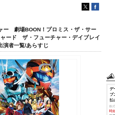
ャー 劇場BOON！プロミス・ザ・サー
チャード ザ・フューチャー・デイブレイ
出演者一覧/あらすじ
デ
プ
払
株式
時給