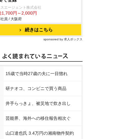
クスエージェント株式会社
1,700円～2,000円
社員 / 大阪府
続きはこちら
sponsored by 求人ボックス
15歳で当時27歳の夫に一目惚れ
研ナオコ、コンビニで買う商品
井手らっきょ、被災地で炊き出し
芸能界、海外への移住報告相次ぐ
山口達也氏 3.4万円の湘南物件契約