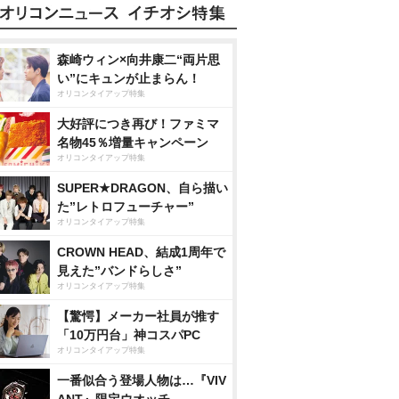
森崎ウィン×向井康二“両片思
い”にキュンが止まらん！
オリコンタイアップ特集
大好評につき再び！ファミマ
名物45％増量キャンペーン
オリコンタイアップ特集
SUPER★DRAGON、自ら描い
た”レトロフューチャー”
オリコンタイアップ特集
CROWN HEAD、結成1周年で
見えた”バンドらしさ”
オリコンタイアップ特集
【驚愕】メーカー社員が推す
「10万円台」神コスパPC
オリコンタイアップ特集
一番似合う登場人物は…『VIV