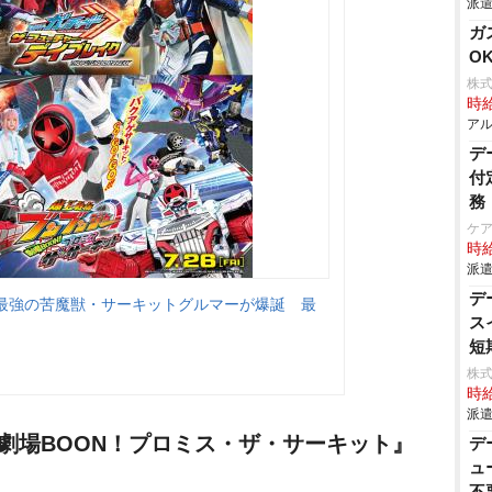
派遣
ガ
O
株式
時給
アル
デ
付
務
ケ
時給
派遣
デ
最強の苦魔獣・サーキットグルマーが爆誕 最
ス
短
株式
時給
派遣
劇場BOON！プロミス・ザ・サーキット』
デ
ュ
不