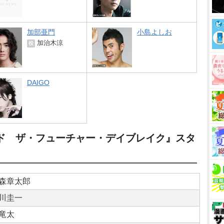
加部亜門
小島よしお
加治木涼
役
DAIGO
ド ザ・フューチャー・デイブレイク』スタ
森章太郎
川圭一
竜太