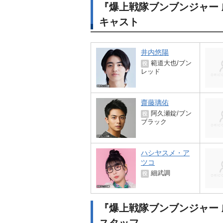
『爆上戦隊ブンブンジャー 
キャスト
井内悠陽
範道大也/ブン
役
レッド
齋藤璃佑
阿久瀬錠/ブン
役
ブラック
ハシヤスメ・ア
ツコ
細武調
役
『爆上戦隊ブンブンジャー 