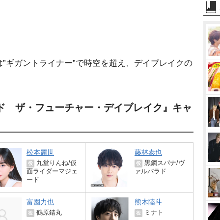
”ギガントライナー”で時空を超え、デイブレイクの
ド ザ・フューチャー・デイブレイク』キャ
松本麗世
藤林泰也
九堂りんね/仮
黒鋼スパナ/ヴ
役
役
面ライダーマジェ
ァルバラド
ード
富園力也
熊木陸斗
鶴原錆丸
ミナト
役
役