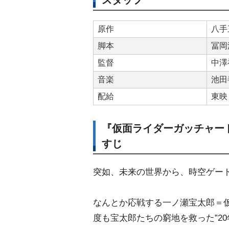
スタッフ
原作
八手
脚本
冨岡
監督
中澤
音楽
池田
配給
東映
『仮面ライダーガッチャー
すじ
突如、未来の世界から、時空ゲー
なんとか応戦する一ノ瀬宝太郎＝
度も宝太郎たちの窮地を救った”2