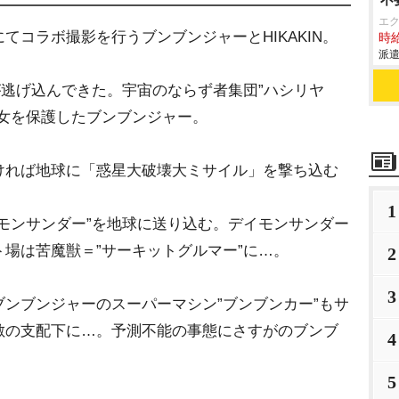
エ
てコラボ撮影を行うブンブンジャーとHIKAKIN。
時給
派遣
が逃げ込んできた。宇宙のならず者集団”ハシリヤ
彼女を保護したブンブンジャー。
ければ地球に「惑星大破壊大ミサイル」を撃ち込む
1
モンサンダー”を地球に送り込む。デイモンサンダー
場は苦魔獣＝”サーキットグルマー”に…。
2
3
ンブンジャーのスーパーマシン”ブンブンカー”もサ
敵の支配下に…。予測不能の事態にさすがのブンブ
4
5