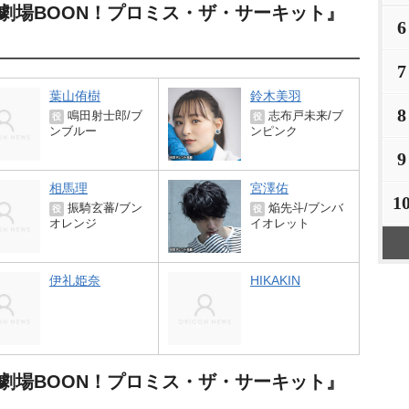
劇場BOON！プロミス・ザ・サーキット』
6
7
葉山侑樹
鈴木美羽
8
鳴田射士郎/ブ
志布戸未来/ブ
役
役
ンブルー
ンピンク
9
相馬理
宮澤佑
1
振騎玄蕃/ブン
焔先斗/ブンバ
役
役
オレンジ
イオレット
伊礼姫奈
HIKAKIN
劇場BOON！プロミス・ザ・サーキット』