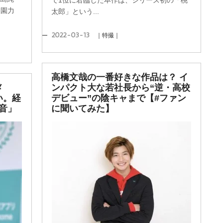
で1位に君臨した本作は、シリーズ初の「桃
富園力
太郎」という...
2022-03-13
｜特撮｜
高橋文哉の一番好きな作品は？ イ
メ
ンパクト大な若社長から“逆・高校
い。経
デビュー”の陰キャまで【#ファン
音」
に聞いてみた】