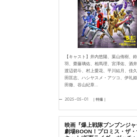
【キャスト】井内悠陽、葉山侑樹、
羽、齋藤璃佑、相馬理、宮澤佑、酒
渡辺碧斗、村上愛花、平川結月、佳
田匡志、ハシヤスメ・アツコ、伊礼
田徹、谷山紀章...
2025-05-01
｜特撮｜
映画『爆上戦隊ブンブンジ
劇場BOON！プロミス・ザ・