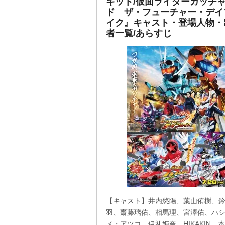
キット/仮面ライダーガッチ
ド ザ・フューチャー・デイ
イク』キャスト・登場人物・
者一覧/あらすじ
【キャスト】井内悠陽、葉山侑樹、
羽、齋藤璃佑、相馬理、宮澤佑、ハ
メ・アツコ、伊礼姫奈、HIKAKIN、