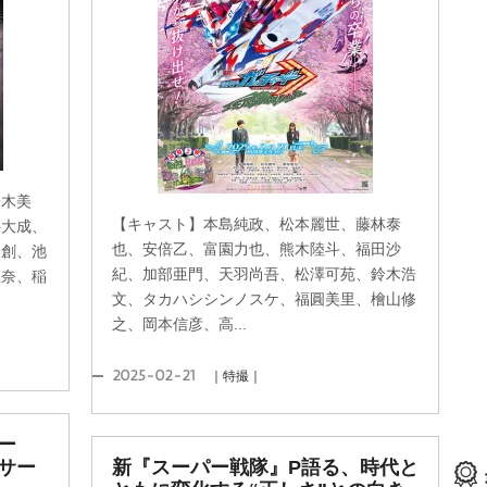
鈴木美
【キャスト】本島純政、松本麗世、藤林泰
井大成、
也、安倍乙、富園力也、熊木陸斗、福田沙
久創、池
紀、加部亜門、天羽尚吾、松澤可苑、鈴木浩
姫奈、稲
文、タカハシシンノスケ、福圓美里、檜山修
之、岡本信彦、高...
2025-02-21
｜特撮｜
ャー
サー
新『スーパー戦隊』P語る、時代と