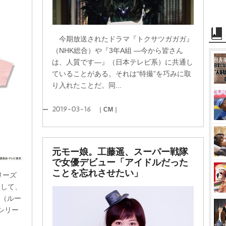
今期放送されたドラマ『トクサツガガガ』
（NHK総合）や『3年A組 ―今から皆さん
は、人質です―』（日本テレビ系）に共通し
ていることがある。それは“特撮”を巧みに取
り入れたことだ。同...
2019-03-16
｜CM｜
元モー娘。工藤遥、スーパー戦隊
で女優デビュー「アイドルだった
ことを忘れさせたい」
リーズ
として、
B（ルー
シリー