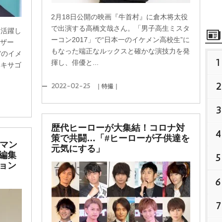
2月18日公開の映画『牛首村』に倉木将太役
で出演する高橋文哉さん。「男子高生ミスタ
く活躍し
ーコン2017」で“日本一のイケメン高校生”に
ーザー
もなった端正なルックスと確かな演技力を発
”のイメ
1
揮し、俳優と...
ヘキサゴ
2
2022-02-25
｜特撮｜
3
歴代ヒーローが大集結！コロナ対
4
策で共闘…「#ヒーローが子供達を
ーマン
元気にする」
編集
5
ョン
6
7