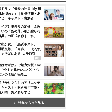
ドラマ『最愛の社員 -My Bi
, My Boss-』｜配信情報・あ
すじ・キャスト・出演者
クイズ】夏祭りの定番！金魚
くいの「あの薄い紙が貼られ
道具」の正式名称｜これ、…
家出少女」「悪質ホスト」
援助交際」「売春」… あなた
すぐそばにある“人身取引…
恋は命がけ』で魅力炸裂！Ne
flixで今すぐ観たい…パク・ウ
ビンの名演が光る…
画『借りぐらしのアリエッテ
』キャスト・吹き替え声優・
場人物一覧／あらすじ
特集をもっと見る