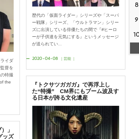
8
歴代の「仮面ライダー」シリーズや「スーパ
9
ー戦隊」シリーズ、「ウルトラマン」シリー
ズに出演している俳優たちの間で『#ヒーロ
1
ーが子供達を元気にする』というメッセージ
が送られてい...
2020-04-08
｜芸能 ｜
面ライダ
で監督を
代の特撮
 the
『トクサツガガガ』で再浮上し
た“特撮” CM界にもブーム波及す
る日本が誇る文化遺産
ブ）」
グッズ