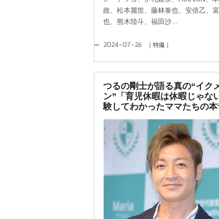
政、松本麗世、藤林泰也、安倍乙、
也、熊木陸斗、福田沙...
2024-07-26
｜特撮｜
つるの剛士が語る真の“イク
ン”「育児休暇は休暇じゃな
験してわかったママたちの本