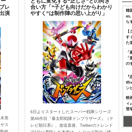
ャー
ともに変化する“正しさ”との向き
ブレ
合い方「“子ども向けだからわかり
韓国
出演
すく”は制作陣の思い上がり」
as
ら
【
す
た
「
「
の
『
t
ン
映
ィ
登
6日よりスタートしたスーパー戦隊シリーズ
鈴木美
第46作目『暴太郎戦隊ドンブラザーズ』（テ
シヤス
レビ朝日系）。放送直後、Twitterのトレンド
本島純