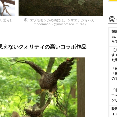
可愛らし
エゾモモンガの隣には、シマエナガちゃん！
mocomaco（@mocomaco_m.felt）
韓国
as
ら
思えないクオリティの高いコラボ作品
【
す
た
「
「
の
『
t
ン
映
ィ