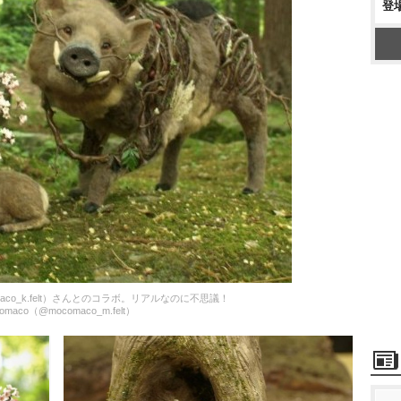
登
comaco_k.felt）さんとのコラボ。リアルなのに不思議！
omaco（@mocomaco_m.felt）