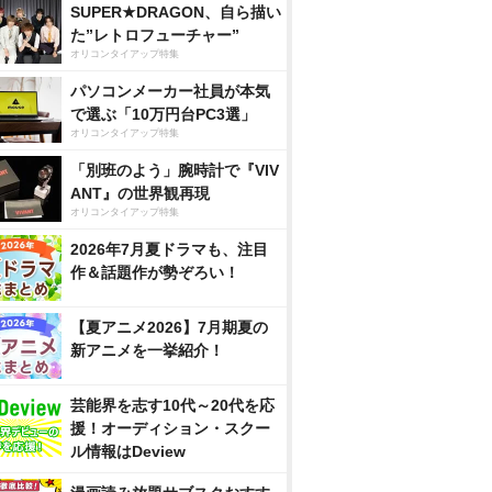
SUPER★DRAGON、自ら描い
た”レトロフューチャー”
オリコンタイアップ特集
パソコンメーカー社員が本気
で選ぶ「10万円台PC3選」
オリコンタイアップ特集
「別班のよう」腕時計で『VIV
ANT』の世界観再現
オリコンタイアップ特集
2026年7月夏ドラマも、注目
作＆話題作が勢ぞろい！
【夏アニメ2026】7月期夏の
新アニメを一挙紹介！
芸能界を志す10代～20代を応
援！オーディション・スクー
ル情報はDeview