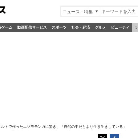
ニュース・特集
&ゲーム
動画配信サービス
スポーツ
社会・経済
グルメ
ビューティ
ラ
ェルトで作ったエゾモモンガに驚き、「自然の中だとより生き生きしている」