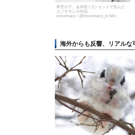
寒空の下、あ仲良く2ショットで並んだ
エゾモモンガ作品
mocomaco（@mocomaco_m.felt）
海外からも反響、リアルな