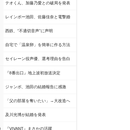
テオくん、加藤乃愛との破局を発表
レインボー池田、佐藤佳奈と電撃婚
西鉄、“不適切音声”に声明
自宅で「温泉卵」を簡単に作る方法
セイレーン役声優、選考理由を告白
『8番出口』地上波初放送決定
ジャンボ、池田の結婚報告に感激
「父の部屋を奪いたい」→大改造へ
及川光博が結婚を発表
0
『VIVANT』まさかの活躍