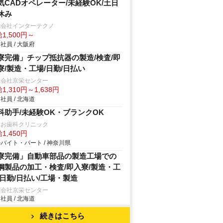
気CADオペレーター/未経験OK/土日
休み
式会社インターテクノ
1,500円～
社員 / 大阪府
寮完備」チップ抵抗器の製造/検査/即
寮/製造・工場/日勤/日払い
式会社京栄センター
1,310円～1,638円
社員 / 北海道
科助手/未経験OK・ブランクOK
つお歯科クリニック
1,450円
バイト・パート / 神奈川県
寮完備」自動車部品の製造工場での
鋼製品の加工・検査/即入寮/製造・工
/日勤/日払い/工場・製造
式会社京栄センター
社員 / 北海道
続きはこちら