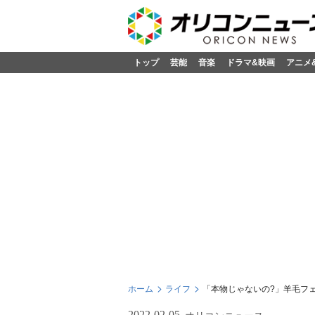
トップ
芸能
音楽
ドラマ&映画
アニメ
ホーム
ライフ
「本物じゃないの?」羊毛フ
2022-02-05