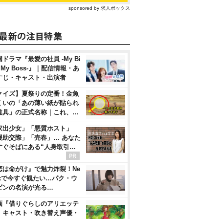
sponsored by 求人ボックス
ドラマ『最愛の社員 -My Bi
, My Boss-』｜配信情報・あ
すじ・キャスト・出演者
クイズ】夏祭りの定番！金魚
くいの「あの薄い紙が貼られ
道具」の正式名称｜これ、…
家出少女」「悪質ホスト」
援助交際」「売春」… あなた
すぐそばにある“人身取引…
恋は命がけ』で魅力炸裂！Ne
flixで今すぐ観たい…パク・ウ
ビンの名演が光る…
画『借りぐらしのアリエッテ
』キャスト・吹き替え声優・