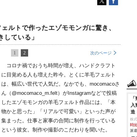
フェルトで作ったエゾモモンガに驚き、
きしている」
1
2
次のページ
コロナ禍でおうち時間が増え、ハンドクラフト
に目覚める人も増えた昨今。とくに羊毛フェルト
は、幅広い世代で人気だ。なかでも、mocomacoさ
ん（@mocomaco_m.felt）がInstagramなどで投稿
「
したエゾモモンガの羊毛フェルト作品には、「本
入
物かと思った」「リアルで可愛い」といった声が
造
株
集まった。仕事と家事の合間に制作を行っている
時給
という彼女。制作や撮影のこだわりを聞いた。
派遣