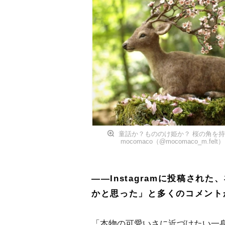
童話か？もののけ姫か？ 桜の角を
mocomaco（@mocomaco_m.felt）
――Instagramに投稿さ
かと思った」と多くのコメント
「本物の可愛いさに近づけたい一