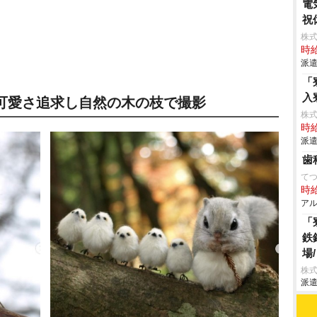
電
祝
株
時給
派遣
「
入
可愛さ追求し自然の木の枝で撮影
株
時給
派遣
歯
て
時給
アル
「
鉄
場
株
派遣