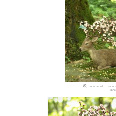
mocomaco’k（mo
moc