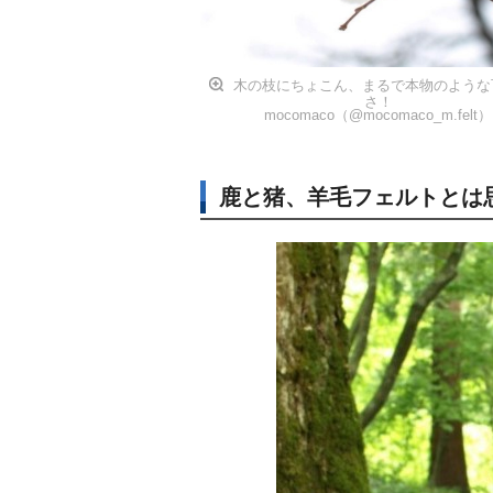
木の枝にちょこん、まるで本物のような
さ！
mocomaco（@mocomaco_m.felt）
鹿と猪、羊毛フェルトとは