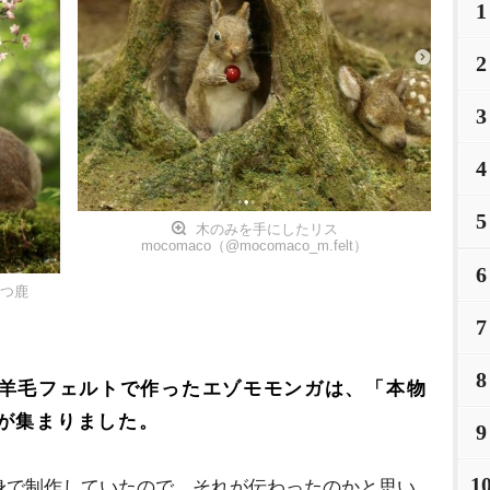
1
2
3
4
5
木のみを手にしたリス
mocomaco（@mocomaco_m.felt）
6
持つ鹿
7
8
れた、羊毛フェルトで作ったエゾモモンガは、「本物
が集まりました。
9
1
身で制作していたので、それが伝わったのかと思い