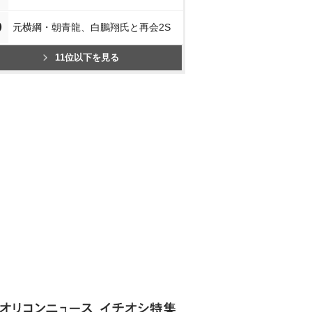
0
元横綱・朝青龍、白鵬翔氏と再会2S
11位以下を見る