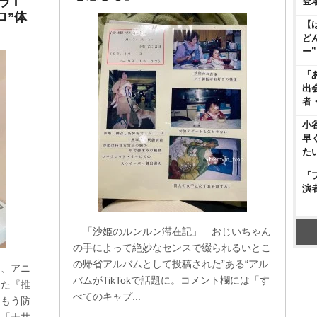
 I
登
ロ”体
【
ど
ー
『
出
者
小
早
た
『
演
「沙姫のルンルン滞在記」 おじいちゃん
の手によって絶妙なセンスで綴られるいとこ
の帰省アルバムとして投稿された”ある“アル
ム、アニ
バムがTikTokで話題に。コメント欄には「す
した『推
べてのキャプ...
「もう防