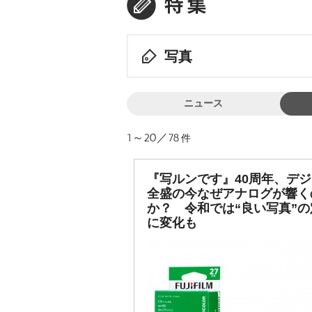
写真
ニュース
1～20／78
件
『写ルンです』40周年、デ
全盛の今なぜアナログが響く
か？ 令和では“良い写真”の
に変化も