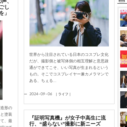
の声、
ごし
を」
世界から注目されている日本のコスプレ文化
だが、撮影側と被写体側の相互理解と意思疎
通ができてこそ、いい写真が生まれるという
もの。そこでコスプレイヤー兼カメラマンで
ある、ちぇる...
2024-09-06
｜ライフ｜
、造形の
理と塗装
『証明写真機』が女子中高生に流
って、最
行、“盛らない”撮影に新ニーズ