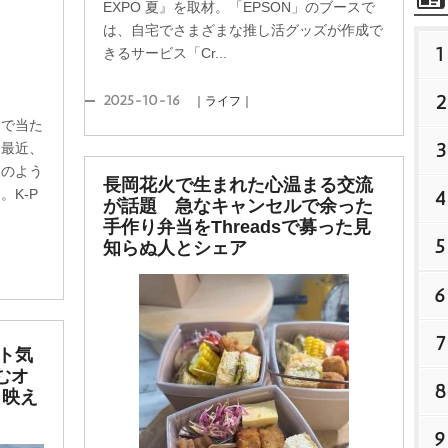
EXPO 夏』を取材。「EPSON」のブースで
は、自宅でさまざまな推し活グッズが作成で
1
きるサービス「Cr...
2
2025-10-16
｜ライフ｜
間で当た
3
も最近、
ンのよう
長岡花火で生まれた心温まる交流
4
。K-P
が話題 急なキャンセルで余った
手作り弁当をThreadsで募った見
5
知らぬ人とシェア
6
7
ト気
むオ
8
＆映え
9