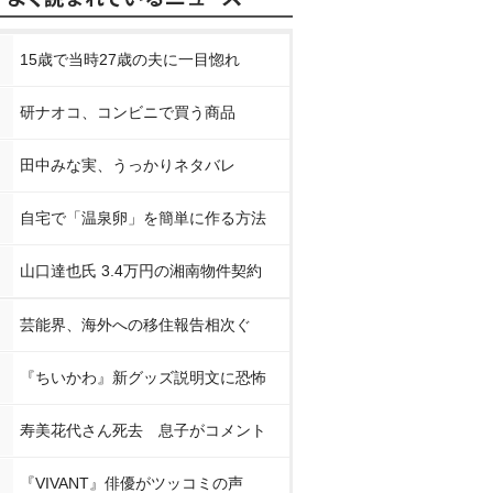
15歳で当時27歳の夫に一目惚れ
研ナオコ、コンビニで買う商品
田中みな実、うっかりネタバレ
自宅で「温泉卵」を簡単に作る方法
山口達也氏 3.4万円の湘南物件契約
芸能界、海外への移住報告相次ぐ
『ちいかわ』新グッズ説明文に恐怖
寿美花代さん死去 息子がコメント
『VIVANT』俳優がツッコミの声