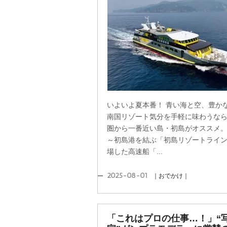
いよいよ夏本番！ 青い海と空、豊か
南国リゾート気分を手軽に味わうな
圏から一番近い島・初島がオススメ
～初島港を結ぶ「初島リゾートライ
場した高速船「...
2025-08-01
｜おでかけ｜
「これはプロの仕事…！」“