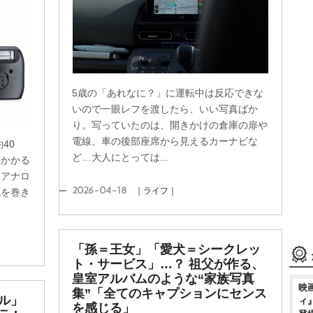
5歳の「あれなに？」に運転中は反応できな
いので一眼レフを渡したら、いい写真ばか
り。写っていたのは、開きかけの倉庫の扉
電線、車の後部座席から見えるカーナビな
40
ど…大人にとっては...
のかかる
たアナロ
2026-04-18
｜ライフ｜
気を巻き
「孫＝王女」「愛犬＝シークレッ
ト・サービス」…？ 祖父が作る、
皇室アルバムのような“家族写真
映
集”「全てのキャプションにセンス
ル」
ィ
を感じる」