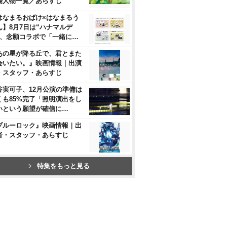
場人物一覧／あらすじ
はなまるおばけ×はなまるう
ん】8月7日は“ハナマルデ
”、念願コラボで「一緒に…
あの星が降る丘で、君とまた
会いたい。』映画情報｜出演
・スタッフ・あらすじ
谷実可子、12月公演の準備は
くも85%完了「照明演出をし
いという願望が確信に…
ブルーロック』映画情報｜出
者・スタッフ・あらすじ
特集をもっと見る