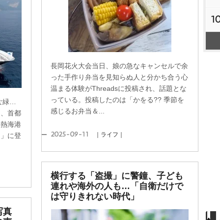
1
長岡花火大会当日、娘の急なキャンセルで余
った手作り弁当を見知らぬ人と分かち合う心
温まる体験がThreadsに投稿され、話題とな
っている。投稿したのは「かをる?? 季節を
な緑…
感じるお弁当＆...
ら、首都
。熱海港
2025-09-11
｜ライフ｜
ン」に登
横行する「盗撮」に警鐘、子ども
連れや海外の人も…「自衛だけで
は守りきれない時代」
写真