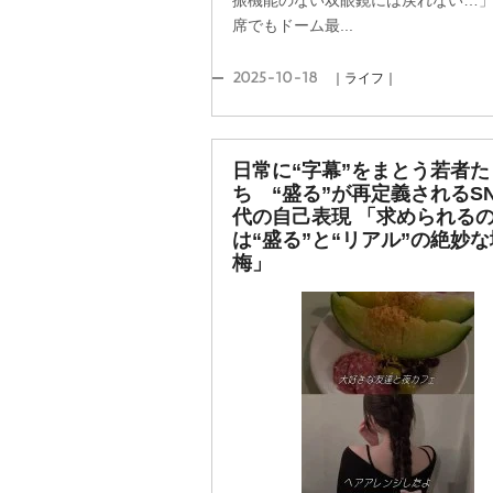
振機能のない双眼鏡には戻れない…
席でもドーム最...
2025-10-18
｜ライフ｜
日常に“字幕”をまとう若者た
ち “盛る”が再定義されるS
代の自己表現 「求められる
は“盛る”と“リアル”の絶妙な
梅」