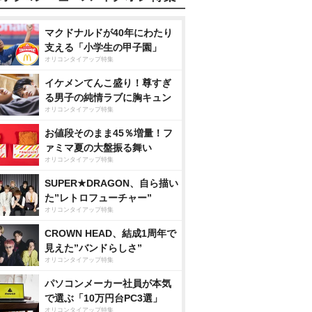
マクドナルドが40年にわたり
支える「小学生の甲子園」
オリコンタイアップ特集
イケメンてんこ盛り！尊すぎ
る男子の純情ラブに胸キュン
オリコンタイアップ特集
お値段そのまま45％増量！フ
ァミマ夏の大盤振る舞い
オリコンタイアップ特集
SUPER★DRAGON、自ら描い
た”レトロフューチャー”
オリコンタイアップ特集
CROWN HEAD、結成1周年で
見えた”バンドらしさ”
オリコンタイアップ特集
パソコンメーカー社員が本気
で選ぶ「10万円台PC3選」
オリコンタイアップ特集