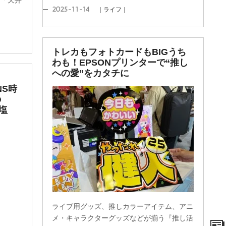
」「天井
2025-11-14
｜ライフ｜
トレカもフォトカードもBIGうち
わも！EPSONプリンターで“推し
への愛”をカタチに
NS時
の
塩
ライブ用グッズ、推しカラーアイテム、アニ
メ・キャラクターグッズなどが揃う『推し活