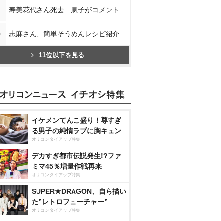
寿美花代さん死去 息子がコメント
0
志麻さん、簡単そうめんレシピ紹介
11位以下を見る
イケメンてんこ盛り！尊すぎ
る男子の純情ラブに胸キュン
オリコンタイアップ特集
デカすぎ都市伝説発生!?ファ
ミマ45％増量作戦再来
オリコンタイアップ特集
SUPER★DRAGON、自ら描い
た”レトロフューチャー”
オリコンタイアップ特集