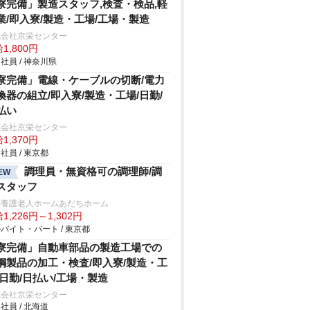
寮完備」製造スタッフ,検査・検品,軽
業/即入寮/製造・工場/工場・製造
式会社京栄センター
1,800円
社員 / 神奈川県
寮完備」電線・ケーブルの切断/電力
換器の組立/即入寮/製造・工場/日勤/
払い
式会社京栄センター
1,370円
社員 / 東京都
調理員・無資格可の調理師/調
EW
スタッフ
別養護老人ホームあだちホーム
1,226円～1,302円
バイト・パート / 東京都
寮完備」自動車部品の製造工場での
鋼製品の加工・検査/即入寮/製造・工
/日勤/日払い/工場・製造
式会社京栄センター
社員 / 北海道