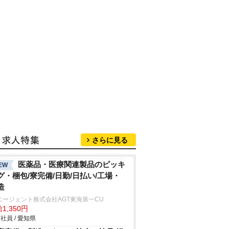
さらに見る
医薬品・医療関連製品のピッキ
EW
グ・梱包/寮完備/日勤/日払い/工場・
造
エージェント株式会社AGT東海第一CU
1,350円
社員 / 愛知県