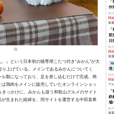
「
作
株
時給
派遣
「
変
日
株
時給
派遣
。』という日本初の猫専用こたつ付き“みかん”が大
N
理
を売り上げている。メインであるみかんについてく
特
ール製になっており、足を差し込むだけで完成。簡
時給
とは鶏肉をメインに販売していたオンラインショッ
アル
「
とをきっかけに、みかんも扱う和歌山グルメのサイト
鉄
品が生まれた経緯を、同サイトを運営する中田直希
場
株
派遣