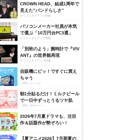
CROWN HEAD、結成1周年で
見えた”バンドらしさ”
オリコンタイアップ特集
パソコンメーカー社員が本気
で選ぶ「10万円台PC3選」
オリコンタイアップ特集
「別班のよう」腕時計で『VIV
ANT』の世界観再現
オリコンタイアップ特集
自販機にピッ！ですぐに買え
ちゃう
（PR）ジハンピ
朝1分貼るだけ！ミルクピール
で一日中ずっとうるツヤ肌
（PR）サボリーノ
2026年7月夏ドラマも、注目
作＆話題作が勢ぞろい！
【夏アニメ2026】7月期夏の