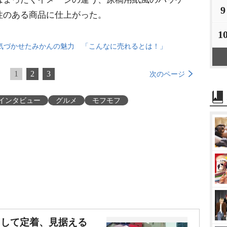
9
性のある商品に仕上がった。
1
気づかせたみかんの魅力 「こんなに売れるとは！」
1
2
3
次のページ
インタビュー
グルメ
モフモフ
として定着、見据える