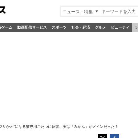
ニュース・特集
&ゲーム
動画配信サービス
スポーツ
社会・経済
グルメ
ビューティ
ラ
“ブサかわ”になる猫専用こたつに反響、実は「みかん」がメインだった？