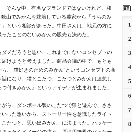
そんな中、有名なブランドではないけれど、和
歌山でみかんを栽培している農家から「うちのみ
1
？」という相談があった。中田さんは、地元の方に
扱ったことのないみかんの販売も決めた。
2
3
もダメだろうと思い、これまでにないコンセプトの
に届けようと考えました。商品会議の中で、もとも
4
ら、“猫好きのためのみかん“というコンセプトの商
う話になり、猫とこたつ、こたつとみかんは連想し
5
つ付きみかん』というアイデアが生まれました」
6
がら、ダンボール製のこたつで猫と遊んで、ささ
7
いった想いから、ストーリー性を意識したライト
、こたつと、思い出みかん」に決まった。パッケー
8
はまったくイメージの違う、原稿用紙風のパッケー