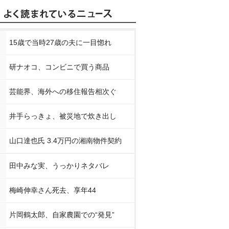
15歳で当時27歳の夫に一目惚れ
研ナオコ、コンビニで買う商品
芸能界、海外への移住報告相次ぐ
井手らっきょ、被災地で炊き出し
山口達也氏 3.4万円の湘南物件契約
田中みな実、うっかりネタバレ
梅崎伸幸さん死去、享年44
片岡鶴太郎、自家農園での“発見”