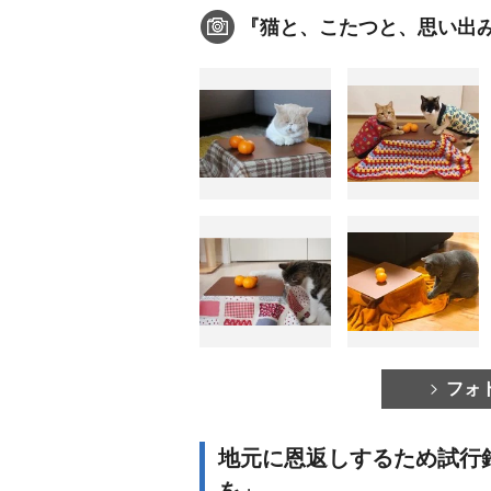
『猫と、こたつと、思い出
フォ
地元に恩返しするため試行