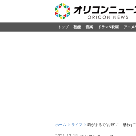
トップ
芸能
音楽
ドラマ&映画
アニメ
ホーム
ライフ
猫がまるで“お爺”に…思わず
2021-12-18