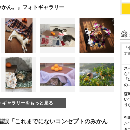
みかん。』フォトギャラリー
「
ナ
ス
ら
「
の
森
い
トギャラリーをもっと見る
り
SU
錯誤「これまでにないコンセプトのみかん
た
ャ