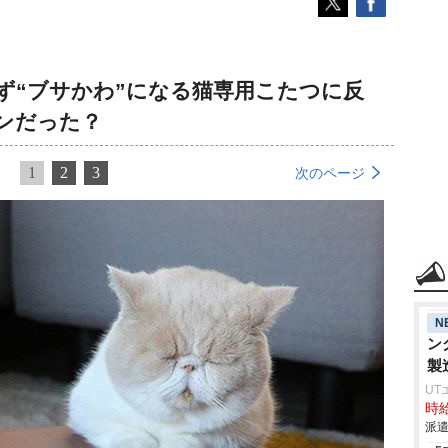
ず“ブサかわ”になる猫専用こたつに反
ンだった？
1
2
3
次のページ
N
ン
製
UT
時給
派遣