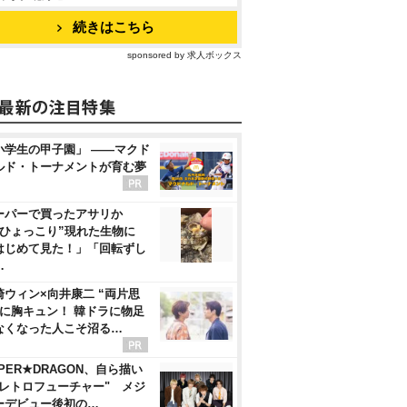
続きはこちら
sponsored by 求人ボックス
小学生の甲子園」 ――マクド
ルド・トーナメントが育む夢
ーパーで買ったアサリか
“ひょっこり”現れた生物に
はじめて見た！」「回転ずし
…
崎ウィン×向井康二 “両片思
”に胸キュン！ 韓ドラに物足
なくなった人こそ沼る…
PER★DRAGON、自ら描い
"レトロフューチャー" メジ
ーデビュー後初の…