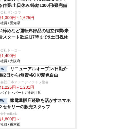
る作業/土日休み/時給1300円/寮完備
式会社サンコウ
1,300円～1,625円
社員 / 愛知県
ジ締めなど運転席部品の組立作業/未
験スタート歓迎!17時まで&土日祝休
式会社トーコー
1,400円
社員 / 大阪府
リニューアルオープン/日勤介
EW
/週2日から/無資格OK/髪色自由
式会社日本アメニティライフ協会
1,225円～1,231円
バイト・パート / 神奈川県
家電量販店経験を活かすスマホ
EW
クセサリーの販売スタッフ
社mitoriz
1,800円～
社員 / 東京都