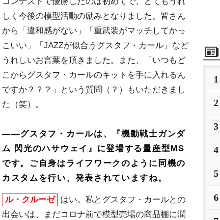
コンテストで優勝したのは初めてで、とてもうれ
しく今後の模型活動の励みとなりました。皆さん
から「違和感がない」「重武装がマッチしてかっ
こいい」「JAZZが似合うグスタフ・カール」など
うれしいお言葉を頂きました。また、「いつもど
こからグスタフ・カールのキットを手に入れるん
1
ですか？？？」という質問（？）もいただきまし
2
た（笑）。
3
――グスタフ・カールは、『機動戦士ガンダ
ム 閃光のハサウェイ』に登場する量産型MS
4
です。ご自身はライフワークのように同機の
5
カスタムを行い、発表されていますね。
6
ル・クルーゼ
はい。私とグスタフ・カールとの
出会いは、まだコロナ前で模型売場の商品棚に潤