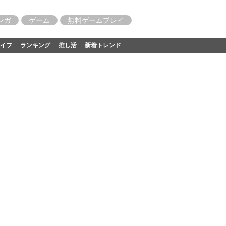
ンガ
ゲーム
無料ゲームプレイ
イフ
ランキング
推し活
新着トレンド
」