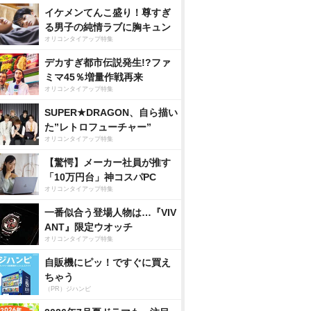
イケメンてんこ盛り！尊すぎ
る男子の純情ラブに胸キュン
オリコンタイアップ特集
デカすぎ都市伝説発生!?ファ
ミマ45％増量作戦再来
オリコンタイアップ特集
SUPER★DRAGON、自ら描い
た”レトロフューチャー”
オリコンタイアップ特集
【驚愕】メーカー社員が推す
「10万円台」神コスパPC
オリコンタイアップ特集
一番似合う登場人物は…『VIV
ANT』限定ウオッチ
オリコンタイアップ特集
自販機にピッ！ですぐに買え
ちゃう
（PR）ジハンピ