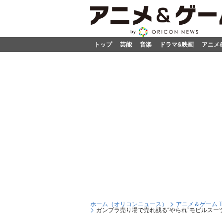
トップ
芸能
音楽
ドラマ&映画
アニメ
ホーム（オリコンニュース）
アニメ＆ゲーム T
ガンプラ売り場で売れ残る“やられ”モビルス