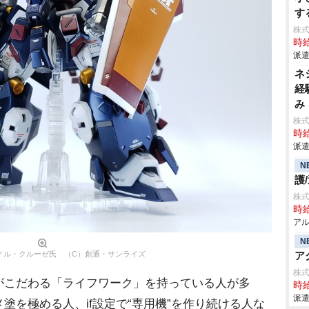
す
株
時給
派遣
ネ
経
み
株
時給
派遣
N
護
株
時給
アル
N
／ル・クルーゼ氏 （C）創通・サンライズ
ア
株式会
こだわる「ライフワーク」を持っている人が多
時給
派遣
塗を極める人、if設定で“専用機”を作り続ける人な