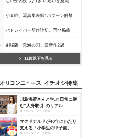
ちいかわ役“気づき”の違いを意識
小倉唯、写真集表紙4パターン解禁
パトレイバー新作読切、再び掲載
0
劇場版「鬼滅の刃」最新作2冠
11位以下を見る
川島海荷さんと学ぶ 日常に潜
む“人身取引”のリアル
オリコンタイアップ特集
マクドナルドが40年にわたり
支える「小学生の甲子園」
オリコンタイアップ特集