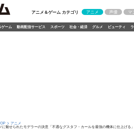
アニメ
声優
マ
アニメ＆ゲーム カテゴリ
&ゲーム
動画配信サービス
スポーツ
社会・経済
グルメ
ビューティ
ラ
OP
アニメ
ーツに魅せられたモデラーの決意「不遇なグスタフ・カールを最強の機体に仕上げる