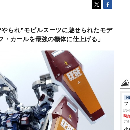
“やられ”モビルスーツに魅せられたモデ
フ・カールを最強の機体に仕上げる」
N
フ
認
時給
アル
小