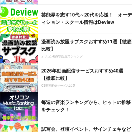
芸能界を志す10代～20代を応援！ オーデ
ィション・スクール情報はDeview
漫画読み放題サブスクおすすめ11選【徹底
比較】
オリコン顧客満足度ランキング
2026年動画配信サービスおすすめ40選
【徹底比較】
CS動画配信サービス20選
毎週の音楽ランキングから、ヒットの推移
をチェック！
試写会、登壇イベント、サインチェキなど