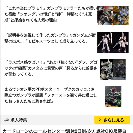
「これ本当にプラモ？」ガンプラモデラーたちが描い
た宿敵「ジオング」の“動”と“静” 脚部なく“未完
成”と揶揄されても人気の理由
「説明書を無視して作ったガンプラ」νガンダムが衝
撃の出来…「モビルスーツとして成り立ってる」
「ラスボス感やばい！」“あまり強くない”グフ、ズゴ
ックの“凶悪”カスタムに賞賛の声「見るからに凶暴さ
が伝わってくる」
まるでジオン軍のPRポスター？ ザクのカッコよさ
際立つガンプラが話題「ファーストを観て共に過ごし
たおっさんたちに刺されば」
求人特集
さらに見る
カードローンのコールセンター/週休2日制/夕方退社OK/服装自