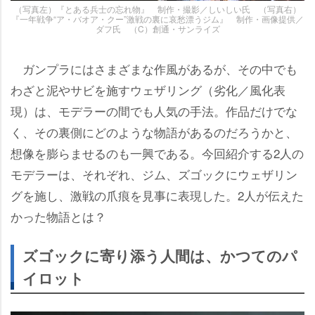
（写真左）『とある兵士の忘れ物』 制作・撮影／しいしい氏 （写真右）
『一年戦争“ア・バオア・クー”激戦の裏に哀愁漂うジム』 制作・画像提供／
ダフ氏 （C）創通・サンライズ
ガンプラにはさまざまな作風があるが、その中でも
わざと泥やサビを施すウェザリング（劣化／風化表
現）は、モデラーの間でも人気の手法。作品だけでな
く、その裏側にどのような物語があるのだろうかと、
想像を膨らませるのも一興である。今回紹介する2人の
モデラーは、それぞれ、ジム、ズゴックにウェザリン
グを施し、激戦の爪痕を見事に表現した。2人が伝えた
かった物語とは？
ズゴックに寄り添う人間は、かつてのパ
イロット