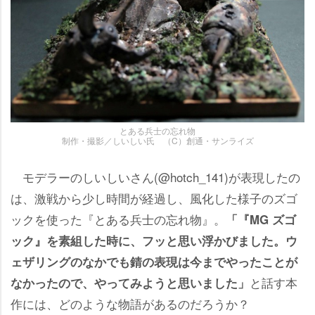
とある兵士の忘れ物
制作・撮影／しいしい氏 （C）創通・サンライズ
モデラーのしいしいさん(@hotch_141)が表現したの
は、激戦から少し時間が経過し、風化した様子のズゴ
ックを使った『とある兵士の忘れ物』。
「『MG ズゴ
ック』を素組した時に、フッと思い浮かびました。ウ
ェザリングのなかでも錆の表現は今までやったことが
と話す本
なかったので、やってみようと思いました」
作には、どのような物語があるのだろうか？