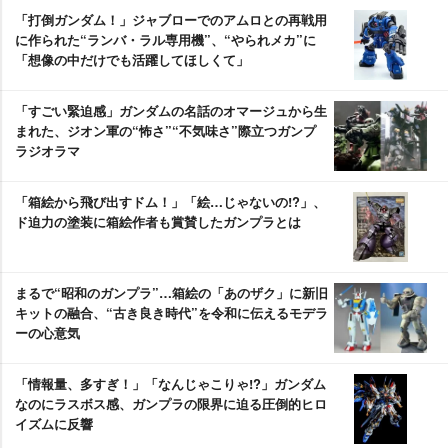
「打倒ガンダム！」ジャブローでのアムロとの再戦用
に作られた“ランバ・ラル専用機”、“やられメカ”に
「想像の中だけでも活躍してほしくて」
「すごい緊迫感」ガンダムの名話のオマージュから生
まれた、ジオン軍の“怖さ”“不気味さ”際立つガンプ
ラジオラマ
「箱絵から飛び出すドム！」「絵…じゃないの!?」、
ド迫力の塗装に箱絵作者も賞賛したガンプラとは
まるで“昭和のガンプラ”…箱絵の「あのザク」に新旧
キットの融合、“古き良き時代”を令和に伝えるモデラ
ーの心意気
「情報量、多すぎ！」「なんじゃこりゃ!?」ガンダム
なのにラスボス感、ガンプラの限界に迫る圧倒的ヒロ
イズムに反響