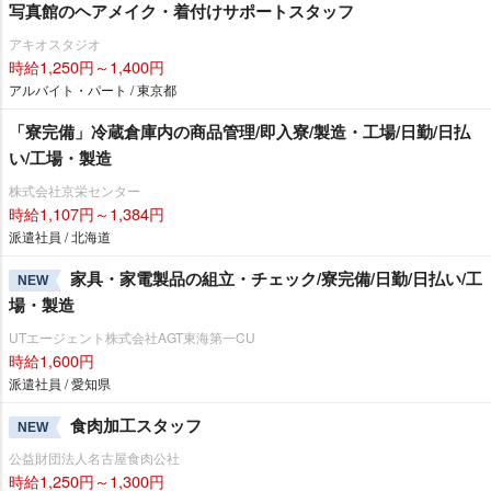
写真館のヘアメイク・着付けサポートスタッフ
アキオスタジオ
時給1,250円～1,400円
アルバイト・パート / 東京都
「寮完備」冷蔵倉庫内の商品管理/即入寮/製造・工場/日勤/日払
い/工場・製造
株式会社京栄センター
時給1,107円～1,384円
派遣社員 / 北海道
家具・家電製品の組立・チェック/寮完備/日勤/日払い/工
NEW
場・製造
UTエージェント株式会社AGT東海第一CU
時給1,600円
派遣社員 / 愛知県
食肉加工スタッフ
NEW
公益財団法人名古屋食肉公社
時給1,250円～1,300円