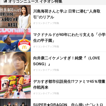
オリコンニュース イチオシ特集
川島海荷さんと学ぶ 日常に潜む“人身取
引”のリアル
オリコンタイアップ特集
マクドナルドが40年にわたり支える「小学
生の甲子園」
オリコンタイアップ特集
向井康二イケメンすぎ！純愛『（LOVE
SONG）』
オリコンタイアップ特集
デカすぎ都市伝説発生!?ファミマ45％増量
作戦再来
オリコンタイアップ特集
SUPER★DRAGON、自ら描いた”レトロ