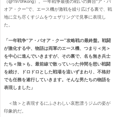
（@1970hkong）。一年戦争最後の戦いの舞台“ア・バ
オア・クー”で、エース機が激戦を繰り広げる裏で、戦
地に立ち尽くすジムをウェザリングで見事に表現し
た。
「一年戦争“ア・バオア・クー”攻略戦の最終盤。戦闘
が激化する中、物語は両軍のエース機、つまり＜光＞
を中心に進んでいきますが、その裏で、名も無き兵士
たち＜陰＞も、最前線で散っていった仲間を想い戦闘
を続け、ドロドロとした戦場を這いずまわり、不格好
でも任務を遂行していきます。そんな男たちの物語を
表現しました」
＜陰＞と表現するにふさわしい哀愁漂うジムの姿が
印象的だ。