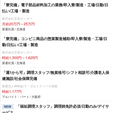
「寮完備」電子部品材料加工の業務/即入寮/製造・工場/日勤/日
払い/工場・製造
株式会社京栄センター
月給20万円～25万円
派遣社員 / 北海道
「寮完備」コンビニ商品の惣菜製造補助/即入寮/製造・工場/日
勤/日払い/工場・製造
株式会社京栄センター
時給1,300円～1,625円
派遣社員 / 北海道
「週1から可」調理スタッフ/無資格可/シフト相談可/介護老人保
健施設/社会保障完備
医療法人神明会/ラ・ポルトフィーナ高槻
時給1,177円
アルバイト・パート / 大阪府
「福祉調理スタッフ」調理師免許必須/日勤のみ/デイサ
NEW
ービス