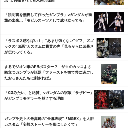
「説明書を無視して作ったガンプラ」νガンダムが衝
撃の出来…「モビルスーツとして成り立ってる」
「ラスボス感やばい！」“あまり強くない”グフ、ズゴ
ックの“凶悪”カスタムに賞賛の声「見るからに凶暴さ
が伝わってくる」
まるでジオン軍のPRポスター？ ザクのカッコよさ
際立つガンプラが話題「ファーストを観て共に過ごし
たおっさんたちに刺されば」
「CGみたい」と絶賛、νガンダムの宿敵『サザビー』
がガンプラモデラーを魅了する理由
ガンプラ史上の最高峰の“金属表現”『MGEX』を大胆
カスタム「妄想ストーリーを形にしたくて」