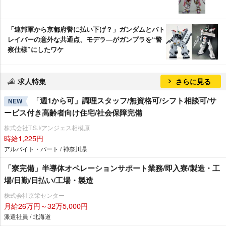
「連邦軍から京都府警に払い下げ？」ガンダムとパト
レイバーの意外な共通点、モデラ―がガンプラを“警
察仕様”にしたワケ
求人特集
さらに見る
「週1から可」調理スタッフ/無資格可/シフト相談可/サ
NEW
ービス付き高齢者向け住宅/社会保障完備
株式会社T.S.I/アンジェス相模原
時給1,225円
アルバイト・パート / 神奈川県
「寮完備」半導体オペレーションサポート業務/即入寮/製造・工
場/日勤/日払い/工場・製造
株式会社京栄センター
月給26万円～32万5,000円
派遣社員 / 北海道