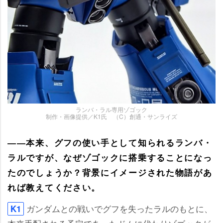
ランバ・ラル専用ゾゴック
制作・画像提供／K1氏 （C）創通・サンライズ
――本来、グフの使い手として知られるランバ・
ラルですが、なぜゾゴックに搭乗することになっ
たのでしょうか？背景にイメージされた物語があ
れば教えてください。
ガンダムとの戦いでグフを失ったラルのもとに、
K1