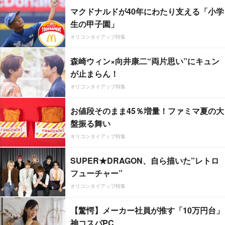
マクドナルドが40年にわたり支える「小学
生の甲子園」
オリコンタイアップ特集
森崎ウィン×向井康二“両片思い”にキュン
が止まらん！
オリコンタイアップ特集
お値段そのまま45％増量！ファミマ夏の大
盤振る舞い
オリコンタイアップ特集
SUPER★DRAGON、自ら描いた”レトロ
フューチャー”
オリコンタイアップ特集
【驚愕】メーカー社員が推す「10万円台」
神コスパPC