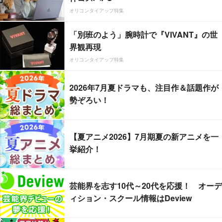
オリコンタイアップ特集
「別班のよう」腕時計で『VIVANT』の世
界観再現
オリコンタイアップ特集
2026年7月夏ドラマも、注目作＆話題作が
勢ぞろい！
【夏アニメ2026】7月期夏の新アニメを一
挙紹介！
芸能界を志す10代～20代を応援！ オーデ
ィション・スクール情報はDeview