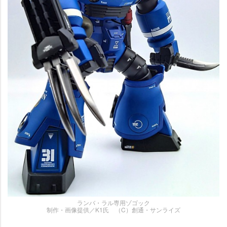
ランバ・ラル専用ゾゴック
制作・画像提供／K1氏 （C）創通・サンライズ