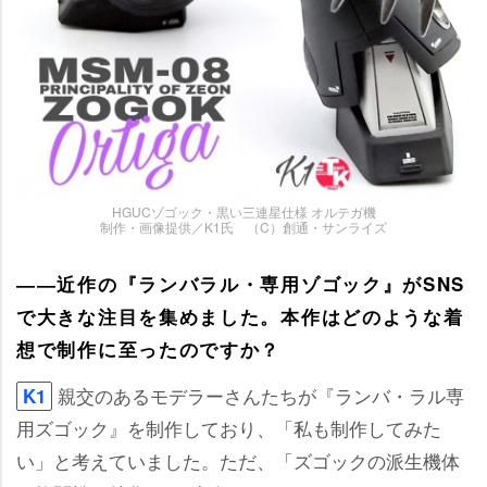
HGUCゾゴック・黒い三連星仕様 オルテガ機
制作・画像提供／K1氏 （C）創通・サンライズ
――近作の『ランバラル・専用ゾゴック』がSNS
で大きな注目を集めました。本作はどのような着
想で制作に至ったのですか？
親交のあるモデラーさんたちが『ランバ・ラル専
K1
用ズゴック』を制作しており、「私も制作してみた
い」と考えていました。ただ、「ズゴックの派生機体