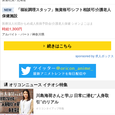
「福祉調理スタッフ」無資格可/シフト相談可/介護老人
NEW
保健施設
医療法人社団かもめ成人疾病予防会/介護老人保健 シオンよこはま
時給1,300円
アルバイト・パート / 神奈川県
続きはこちら
sponsored by 求人ボックス
オリコンニュース イチオシ特集
川島海荷さんと学ぶ 日常に潜む“人身取
引”のリアル
オリコンタイアップ特集