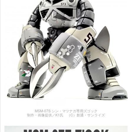
MSM-07S シン・マツナガ専用ズゴック
制作・画像提供／K1氏 （C）創通・サンライズ