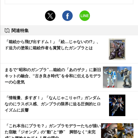
関連特集
「箱絵から飛び出すドム！」「絵…じゃないの!?」、
ド迫力の塗装に箱絵作者も賞賛したガンプラとは
まるで“昭和のガンプラ”…箱絵の「あのザク」に新旧
キットの融合、“古き良き時代”を令和に伝えるモデラ
ーの心意気
「情報量、多すぎ！」「なんじゃこりゃ!?」ガンダム
なのにラスボス感、ガンプラの限界に迫る圧倒的ヒロ
イズムに反響
「これ本当にプラモ？」ガンプラモデラーたちが描い
た宿敵「ジオング」の“動”と“静” 脚部なく“未完
成”と揶揄されても人気の理由