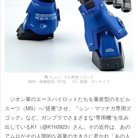
ランバ・ラル専用ゾゴック
制作・画像提供／K1氏 （C）創通・サンライズ
ジオン軍のエースパイロットたちを量産型のモビル
スーツ（MS）へ“搭乗”させ、『シン・マツナガ専用ズ
ゴック』など、ガンプラでさまざまな“専用機”を生み
出しているK1（@K1h0923）さん。その近作は、あの
アムロがその人間的な器量の大きさに惹かれ「あの人