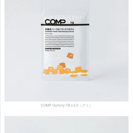
COMP Gummy TB v.3.0（グミ）