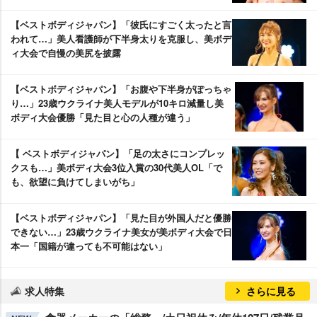
【ベストボディジャパン】「彼氏にすごく太ったと言
われて…」美人看護師が下半身太りを克服し、美ボデ
ィ大会で自慢の美尻を披露
【ベストボディジャパン】「お腹や下半身がぽっちゃ
り…」23歳ウクライナ美人モデルが10キロ減量し美
ボディ大会優勝「見た目と心の人種が違う」
【 ベストボディジャパン】「足の太さにコンプレッ
クスも…」美ボディ大会3位入賞の30代美人OL「で
も、欲望に負けてしまいがち」
【ベストボディジャパン】「見た目が外国人だと優勝
できない…」23歳ウクライナ美女が美ボディ大会で日
本一「国籍が違っても不可能はない」
求人特集
さらに見る