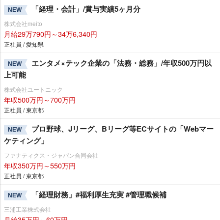
「経理・会計」/賞与実績5ヶ月分
NEW
株式会社meito
月給29万790円～34万6,340円
正社員 / 愛知県
エンタメ×テック企業の「法務・総務」/年収500万円以
NEW
上可能
株式会社ユートニック
年収500万円～700万円
正社員 / 東京都
プロ野球、Jリーグ、Bリーグ等ECサイトの「Webマー
NEW
ケティング」
ファナティクス・ジャパン合同会社
年収350万円～550万円
正社員 / 東京都
「経理財務」#福利厚生充実 #管理職候補
NEW
三浦工業株式会社
月給35万円～60万円