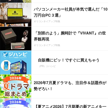
パソコンメーカー社員が本気で選んだ「10
万円台PC３選」
オリコンタイアップ特集
「別班のよう」腕時計で『VIVANT』の世
界観再現
オリコンタイアップ特集
自販機にピッ！ですぐに買えちゃう
（PR）ジハンピ
2026年7月夏ドラマも、注目作＆話題作が
勢ぞろい！
【夏アニメ2026】7月期夏の新アニメを一