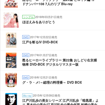
ドナンバー108 7人のリブ Blu-ray
2018年03月21日発売
シングル
ほほえみをありがとう
2017年12月22日発売
DVD
江戸を斬るIV DVD-BOX
2017年01月27日発売
DVD
甦るヒーローライブラリー 第22集 おしどり右京捕
物車 DVD-BOX デジタルリマスター版
2016年12月21日発売
DVD
グ・ラ・メ!～総理の料理番～ DVD BOX
2015年12月09日発売
Blu-ray
江戸川乱歩の美女シリーズ 江戸川乱歩「暗黒星」よ
り 黒水仙の美女/江戸川乱歩の黄金仮面 妖精の美女