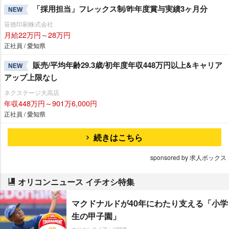
「採用担当」フレックス制/昨年度賞与実績3ヶ月分
NEW
笹徳印刷株式会社
月給22万円～28万円
正社員 / 愛知県
販売/平均年齢29.3歳/初年度年収448万円以上&キャリア
NEW
アップ上限なし
ネクステージ大高店
年収448万円～901万6,000円
正社員 / 愛知県
続きはこちら
sponsored by 求人ボックス
オリコンニュース イチオシ特集
マクドナルドが40年にわたり支える「小学
生の甲子園」