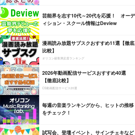
芸能界を志す10代～20代を応援！ オーデ
ィション・スクール情報はDeview
漫画読み放題サブスクおすすめ11選【徹底
比較】
オリコン顧客満足度ランキング
2026年動画配信サービスおすすめ40選
【徹底比較】
CS動画配信サービス20選
毎週の音楽ランキングから、ヒットの推移
をチェック！
試写会、登壇イベント、サインチェキなど