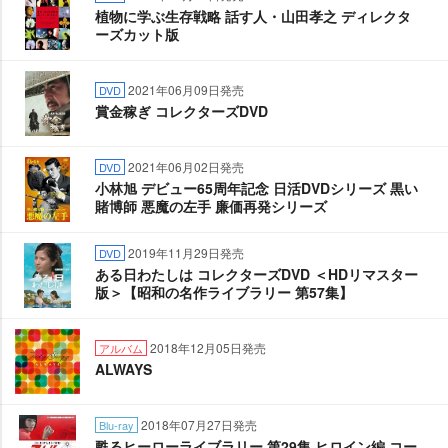
植物に学ぶ生存戦略 話す人・山田孝之 ディレクタ
ーズカット版
2021年06月09日発売
DVD
賞金稼ぎ コレクターズDVD
2021年06月02日発売
DVD
小林旭 デビュー65周年記念 日活DVDシリーズ 黒い
賭博師 悪魔の左手 廉価再発シリーズ
2019年11月29日発売
DVD
ある日わたしは コレクターズDVD ＜HDリマスター
版＞【昭和の名作ライブラリー 第57集】
2018年12月05日発売
アルバム
ALWAYS
2018年07月27日発売
Blu-ray
甦るヒーローライブラリー 第29集 ヒロイン編 コー