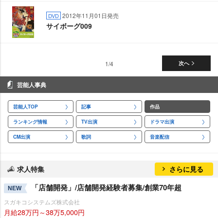
2012年11月01日発売
DVD
サイボーグ009
1/4
次へ
芸能人事典
芸能人TOP
記事
作品
ランキング情報
TV出演
ドラマ出演
CM出演
歌詞
音楽配信
求人特集
さらに見る
「店舗開発」/店舗開発経験者募集/創業70年超
NEW
スガキコシステムズ株式会社
月給28万円～38万5,000円