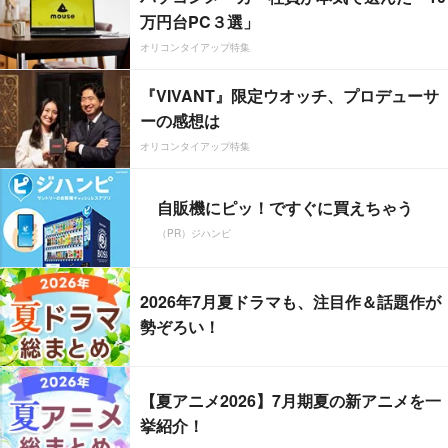
万円台PC３選」
オリコンタイアップ特集
『VIVANT』限定ウオッチ、プロデューサ
ーの感想は
オリコンタイアップ特集
自販機にピッ！ですぐに買えちゃう
（PR）ジハンピ
2026年7月夏ドラマも、注目作＆話題作が
勢ぞろい！
【夏アニメ2026】7月期夏の新アニメを一
挙紹介！