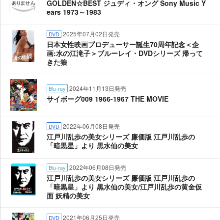
GOLDEN☆BEST ジュディ・オング Sony Music Y
ears 1973～1983
2025年07月02日発売
DVD
日本女性映画プロデューサー誕生70周年記念＜企
画:水の江滝子＞ブルーレイ・DVDシリーズ 帰って
きた狼
2024年11月13日発売
Blu-ray
サイボーグ009 1966-1967 THE MOVIE
2022年06月08日発売
DVD
江戸川乱歩の美女シリーズ 廉価版 江戸川乱歩の
「暗黒星」より 黒水仙の美女
2022年06月08日発売
Blu-ray
江戸川乱歩の美女シリーズ 廉価版 江戸川乱歩の
「暗黒星」より 黒水仙の美女/江戸川乱歩の黄金仮
面 妖精の美女
2021年06月25日発売
DVD